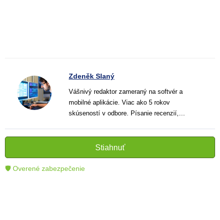
Zdeněk Slaný
Vášnivý redaktor zameraný na softvér a
mobilné aplikácie. Viac ako 5 rokov
skúseností v odbore. Písanie recenzií,
návodov a noviniek. Tvorca jasných a
informatívnych textov, ktoré pomáhajú
čitateľom lepšie porozumieť a využiť moderné
Stiahnuť
technológie.
🛡 Overené zabezpečenie