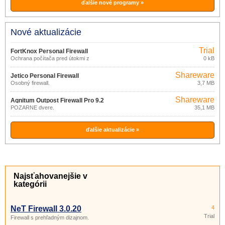
ďalšie nové programy »
Nové aktualizácie
Trial
FortKnox Personal Firewall
Ochrana počítača pred útokmi z
0 kB
23.0.800
Internetu
Shareware
Jetico Personal Firewall
Osobný firewall.
3,7 MB
2.1.0.14.2481
Shareware
Agnitum Outpost Firewall Pro 9.2
POŽARNE dvere.
35,1 MB
ďalšie aktualizácie »
Najsťahovanejšie v
kategórii
NeT Firewall 3.0.20
4
Trial
Firewall s prehľadným dizajnom.