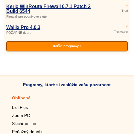
Kerio WinRoute Firewall 6.7.1 Patch 2
4
Build 6544
Trial
Firewall pre podnikové siete.
Wallix Pro 4.0.3
4
Freeware
POŽARNE dvere.
ďalšie programy »
Programy, ktoré si zaslúžia vašu pozornosť
Oblíbené
Mobilné aplikácie
Lidl Plus
Krokomer do mobilu
Zoom PC
Lupa do mobilu
Skicár online
Diaľkový TV ovládač
Peňažný denník
Živé tapety do mobilu