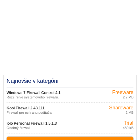
Najnovšie v kategórii
Freeware
Windows 7 Firewall Control 4.1
Rozšírenie systémového firewallu.
2,7 MB
Shareware
Kool Firewall 2.43.111
Firewall pre ochranu počítača.
2 MB
Trial
iolo Personal Firewall 1.5.1.3
Osobný firewall.
480 kB