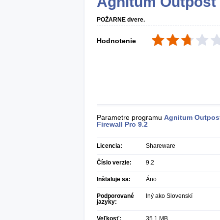
Agnitum Outpost 
POŽARNE dvere.
Hodnotenie
Parametre programu
Agnitum Outpos
Firewall Pro
9.2
Licencia:
Shareware
Číslo verzie:
9.2
Inštaluje sa:
Áno
Podporované
Iný ako Slovenskí
jazyky:
Veľkosť:
35,1 MB