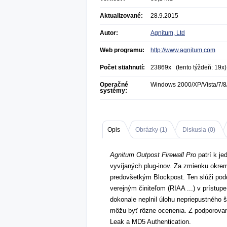
Aktualizované:
28.9.2015
Autor:
Agnitum, Ltd
Web programu:
http://www.agnitum.com
Počet stiahnutí:
23869x (tento týždeň: 19x)
Operačné
Windows 2000/XP/Vista/7/8
systémy:
Opis
Obrázky (
1
)
Diskusia (
0
)
Agnitum Outpost Firewall Pro
patrí k je
vyvíjaných plug-inov. Za zmienku okrem 
predovšetkým Blockpost. Ten slúži pod
verejným činiteľom (RIAA ...) v prístup
dokonale neplnil úlohu nepriepustného š
môžu byť rôzne ocenenia. Z podporovan
Leak a MD5 Authentication.