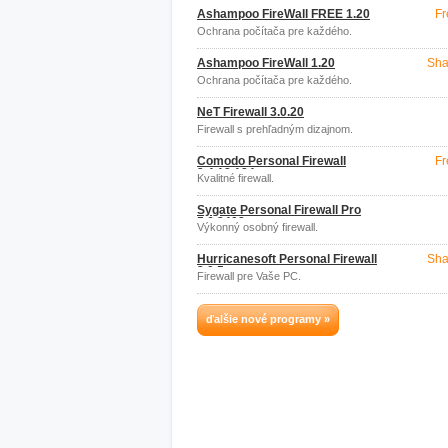
Ashampoo FireWall FREE 1.20
Fr
Ochrana počítača pre každého.
Ashampoo FireWall 1.20
Sha
Ochrana počítača pre každého.
NeT Firewall 3.0.20
Firewall s prehľadným dizajnom.
Comodo Personal Firewall
Fr
2.4.18.184
Kvalitné firewall.
Sygate Personal Firewall Pro
5.6.3408
Výkonný osobný firewall.
Hurricanesoft Personal Firewall
Sha
2.0.5
Firewall pre Vaše PC.
ďalšie nové programy »