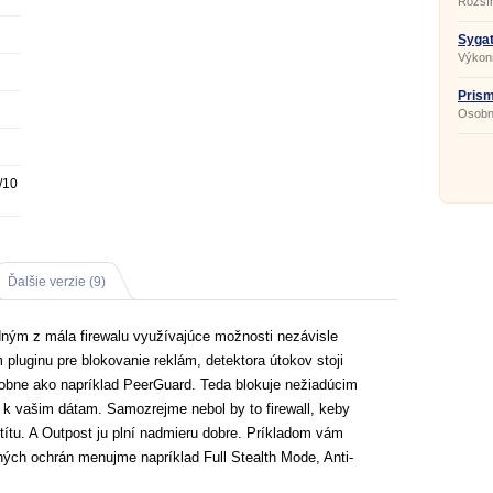
Rozšír
Sygat
5.6.3
Výkonn
Prism
Osobný
/10
Ďalšie verzie (9)
dným z mála firewalu využívajúce možnosti nezávisle
pluginu pre blokovanie reklám, detektora útokov stoji
obne ako napríklad PeerGuard. Teda blokuje nežiadúcim
e k vašim dátam. Samozrejme nebol by to firewall, keby
títu. A Outpost ju plní nadmieru dobre. Príkladom vám
ých ochrán menujme napríklad Full Stealth Mode, Anti-