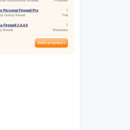
enie systémového firewallu.
Freeware
e Personal Firewall Pro
2
408
ý osobný firewall.
Trial
a Firewall 2.4.4.0
2
 firewall.
Shareware
ďalšie programy »