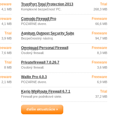
eeware
TrustPort Total Protection 2013
Trial
2013 13.0.7.5091
4,1 MB
Komplexné bezpečnosť PC.
268,3 MB
reware
Comodo Firewall Pro
Freeware
5.12.256249.2559
4,1 MB
POŽARNE dvere.
66,6 MB
Trial
Agnitum Outpost Security Suite
Freeware
Free (dříve Firewall Free) 7.1.1
3,9 MB
Bezpečnostný nástroj.
94,7 MB
eeware
Omniquad Personal Firewall
Freeware
2.5.0.4572
7,6 MB
Osobný firewall.
8,3 MB
Trial
Privatefirewall 7.0.26.7
Freeware
8 MB
Osobný firewall.
3,6 MB
reware
Wallix Pro 4.0.3
Freeware
2,1 MB
POŽARNE dvere.
6,9 MB
Kerio WinRoute Firewall 6.7.1
Trial
Patch 2 Build 6544
Firewall pre podnikové siete.
37,2 MB
ďalšie aktualizácie »