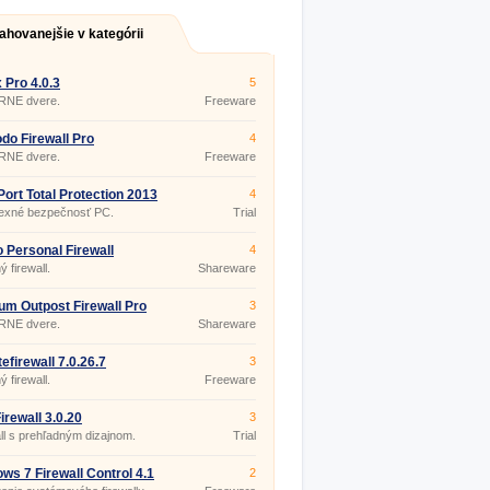
ahovanejšie v kategórii
x Pro 4.0.3
5
NE dvere.
Freeware
o Firewall Pro
4
256249.2559
NE dvere.
Freeware
Port Total Protection 2013
4
13.0.7.5091
exné bezpečnosť PC.
Trial
o Personal Firewall
4
.14.2481
 firewall.
Shareware
um Outpost Firewall Pro
3
NE dvere.
Shareware
tefirewall 7.0.26.7
3
 firewall.
Freeware
irewall 3.0.20
3
ll s prehľadným dizajnom.
Trial
ws 7 Firewall Control 4.1
2