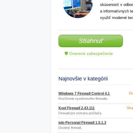
skúseností v odbor
a informatívnych t
využiť moderné tec
Stiahnuť
🛡 Overené zabezpečenie
Najnovšie v kategórii
Windows 7 Firewall Control 4.1
Fr
Rozšírenie systémového firewallu.
Kool Firewall 2.43.111
Sha
Firewall pre ochranu počítača.
iolo Personal Firewall 1.5.1.3
Osobný firewall.