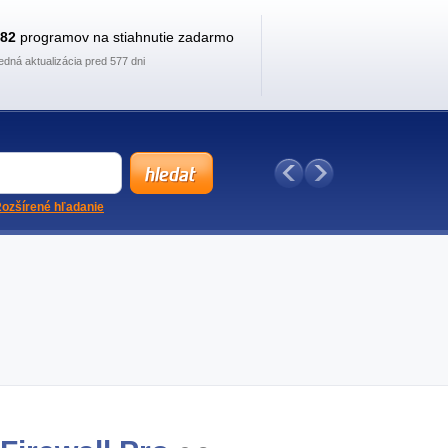
882
programov na stiahnutie zadarmo
edná aktualizácia pred 577 dni
ozšírené hľadanie