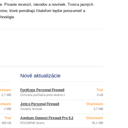
e. Písanie recenzií, návodov a noviniek. Tvorca jasných
extov, ktoré pomáhajú čitateľom lepšie porozumieť a
hnológie.
Nové aktualizácie
eeware
FortKnox Personal Firewall
Trial
23.0.800
2,7 MB
Ochrana počítača pred útokmi z
0 kB
Internetu
reware
Jetico Personal Firewall
Shareware
2.1.0.14.2481
2 MB
Osobný firewall.
3,7 MB
Trial
Agnitum Outpost Firewall Pro 9.2
Shareware
480 kB
POŽARNE dvere.
35,1 MB