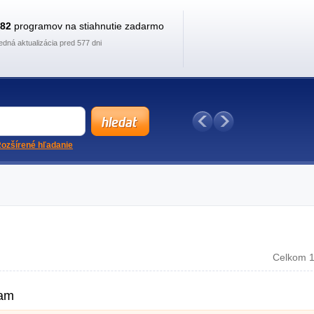
882
programov na stiahnutie zadarmo
edná aktualizácia pred 577 dni
ozšírené hľadanie
Celkom 1
ram