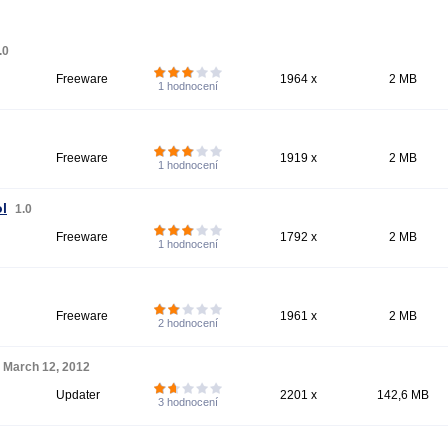
.0
Freeware
1964 x
2 MB
1
hodnocení
Freeware
1919 x
2 MB
1
hodnocení
l
1.0
Freeware
1792 x
2 MB
1
hodnocení
Freeware
1961 x
2 MB
2
hodnocení
March 12, 2012
Updater
2201 x
142,6 MB
3
hodnocení