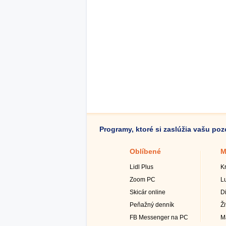
Programy, ktoré si zaslúžia vašu po
Oblíbené
M
Lidl Plus
K
Zoom PC
L
Skicár online
D
Peňažný denník
Ž
FB Messenger na PC
M