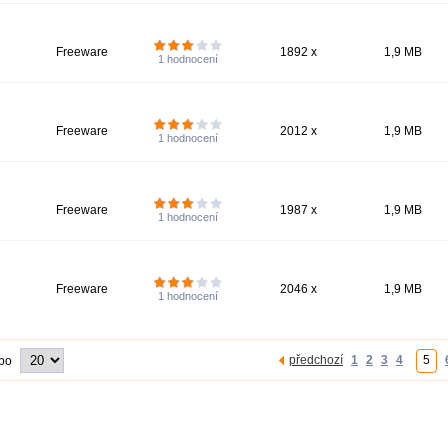
Freeware
1892 x
1,9 MB
1
hodnocení
Freeware
2012 x
1,9 MB
1
hodnocení
Freeware
1987 x
1,9 MB
1
hodnocení
Freeware
2046 x
1,9 MB
1
hodnocení
předchozí
1
2
3
4
5
 po