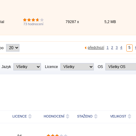
ial
79287 x
5,2 MB
73
hodnocení
předchozí
1
2
3
4
5
 po
Jazyk
Licence
OS
LICENCE
HODNOCENÍ
STAŽENO
VELIKOST