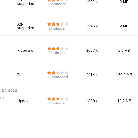
Ad-
1901 x
2 MB
supported
1
hodnocení
Ad-
1946 x
2 MB
supported
1
hodnocení
Freeware
2067 x
2,5 MB
1
hodnocení
Trial
2114 x
169,9 MB
10
hodnocení
h 14, 2012
nti-
Updater
1809 x
13,7 MB
1
hodnocení