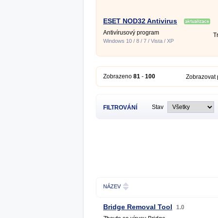
ESET NOD32 Antivirus
Antivírusový program
Tr
Windows 10 / 8 / 7 / Vista / XP
Zobrazeno
81
-
100
Zobrazovat
Stav
FILTROVÁNÍ
NÁZEV
Bridge Removal Tool
1.0