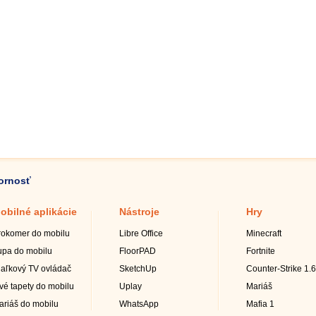
zornosť
obilné aplikácie
Nástroje
Hry
rokomer do mobilu
Libre Office
Minecraft
upa do mobilu
FloorPAD
Fortnite
iaľkový TV ovládač
SketchUp
Counter-Strike 1.6
ivé tapety do mobilu
Uplay
Mariáš
ariáš do mobilu
WhatsApp
Mafia 1