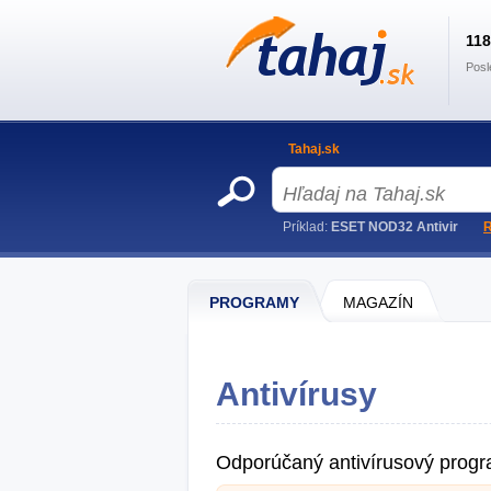
11
Posl
Tahaj.sk
Príklad:
ESET NOD32 Antivir
R
PROGRAMY
MAGAZÍN
Antivírusy
Odporúčaný antivírusový prog