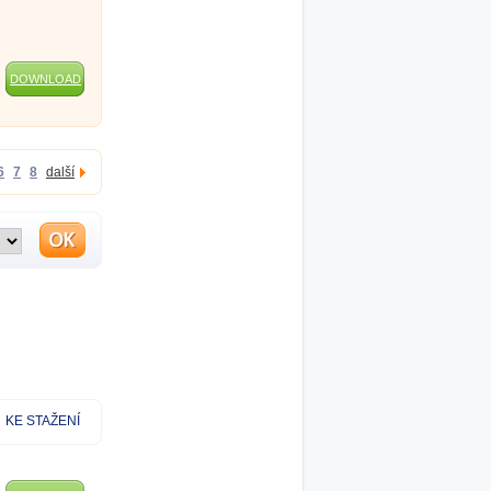
DOWNLOAD
6
7
8
další
KE STAŽENÍ