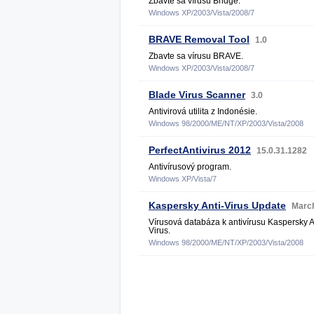
Zbavte sa vírusu Bridge.
Windows XP/2003/Vista/2008/7
BRAVE Removal Tool
1.0
Zbavte sa vírusu BRAVE.
Windows XP/2003/Vista/2008/7
Blade Virus Scanner
3.0
Antivirová utilita z Indonésie.
Windows 98/2000/ME/NT/XP/2003/Vista/2008
PerfectAntivirus 2012
15.0.31.1282
Antivírusový program.
Windows XP/Vista/7
Kaspersky Anti-Virus Update
Marc
Vírusová databáza k antivírusu Kaspersky A
Virus.
Windows 98/2000/ME/NT/XP/2003/Vista/2008