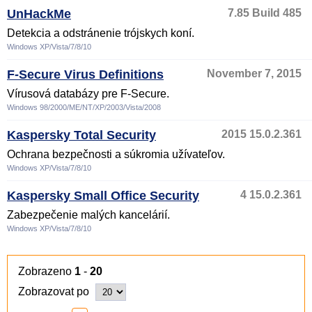
UnHackMe
7.85 Build 485
Detekcia a odstránenie trójskych koní.
Windows XP/Vista/7/8/10
F-Secure Virus Definitions
November 7, 2015
Vírusová databázy pre F-Secure.
Windows 98/2000/ME/NT/XP/2003/Vista/2008
Kaspersky Total Security
2015 15.0.2.361
Ochrana bezpečnosti a súkromia užívateľov.
Windows XP/Vista/7/8/10
Kaspersky Small Office Security
4 15.0.2.361
Zabezpečenie malých kancelárií.
Windows XP/Vista/7/8/10
Zobrazeno
1
-
20
Zobrazovat po