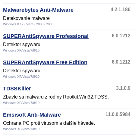
Malwarebytes Anti-Malware
4.2.1.186
Detekovanie malware
Windows 8 / 7 / Vista / 2008 / 2003
SUPERAntiSpyware Professional
6.0.1212
Detektor spywaru.
Windows XP/Vista/7/8/10
SUPERAntiSpyware Free Edition
6.0.1212
Detektor spywaru.
Windows XP/Vista/7/8/10
TDSSKiller
3.1.0.9
Zbavte sa malwaru z rodiny Rootkit.Win32.TDSS.
Windows XP/Vista/7/8/10
Emsisoft Anti-Malware
11.0.0.5984
Ochrana PC proti vírusom a ďalšie hávede.
Windows XP/Vista/7/8/10