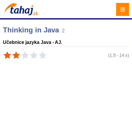
≡
Thinking in Java
2
Učebnice jazyka Java - AJ.
(
1.9
-
14
x)