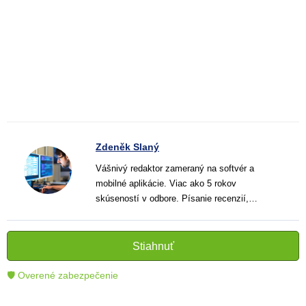
Zdeněk Slaný
Vášnivý redaktor zameraný na softvér a
mobilné aplikácie. Viac ako 5 rokov
skúseností v odbore. Písanie recenzií,
návodov a noviniek. Tvorca jasných a
informatívnych textov, ktoré pomáhajú
čitateľom lepšie porozumieť a využiť moderné
Stiahnuť
technológie.
🛡 Overené zabezpečenie