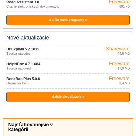
Freeware
Read Assistant 3.0
Čítanie elektronických dokumentov.
691 kB
ďalšie nové programy »
Nové aktualizácie
Shareware
Dr.Explain 5.2.1019
Tvorba návodov.
44,6 MB
Freeware
HelpNDoc 4.7.1.684
Tvorba nápoved.
17,9 MB
Freeware
BookBag Plus 5.0.6
Organizér kníh.
2,4 MB
ďalšie aktualizácie »
Najsťahovanejšie v
kategórii