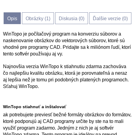
Opis
Obrázky (
1
)
Diskusia (
0
)
Ďalšie verzie (0)
WinTopo je počítačový program na konverziu súborov a
naskenovanie obrázkov do vektorových súborov, ktoré sú
vhodné pre programy CAD. Pridajte sa k miliónom ľudí, ktorí
tento softvér používaju aj vy.
Najnovšia verzia WinTopo k stiahnutiu zdarma zachováva
čo najlepšiu kvalitu obrázku, ktorá je porovnateľná a neraz
aj lepšia než je tomu pri podobných platených programoch.
Sťahuj WinTopo.
WinTopo stiahnuť a inštalovať
ak potrebujete previesť bežné formáty obrázkov do formátov,
ktoré podporujú aj CAD programy určite by ste na to mali
využiť program zadarmo. Jedným z nich je aj softvér
WinTopo zdarma. Tento program je ideálny na prevod