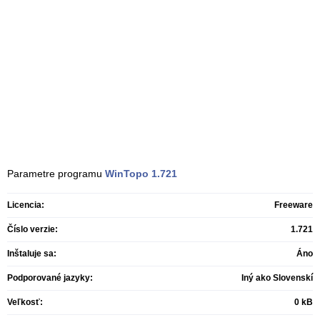
Parametre programu
WinTopo
1.721
Licencia:
Freeware
Číslo verzie:
1.721
Inštaluje sa:
Áno
Podporované jazyky:
Iný ako Slovenskí
Veľkosť:
0 kB