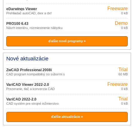
Freeware
eDarwings Viewer
Prehliadač autoCAD, dwx a dxf
0 kB
Demo
PRO100 6.43
Návrh interiéru, rozmiestnenie nábytku
0 kB
ďalšie nové programy »
Nové aktualizácie
Trial
ZwCAD Professional 2008i
CAD program kompatibilný so súbormi s
60 MB
AutoCAD
Freeware
VariCAD Viewer 2022-2.0
Prezeranie, tlač a konverzia CAD
0 kB
súborov
Trial
VariCAD 2022-2.0
CAD systém pre strojné inžinierstvo
0 kB
ďalšie aktualizácie »