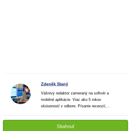
Zdeněk Slaný
Vášnivý redaktor zameraný na softvér a
mobilné aplikácie. Viac ako 5 rokov
skúseností v odbore. Písanie recenzií,
návodov a noviniek. Tvorca jasných a
informatívnych textov, ktoré pomáhajú
čitateľom lepšie porozumieť a využiť moderné
Stiahnuť