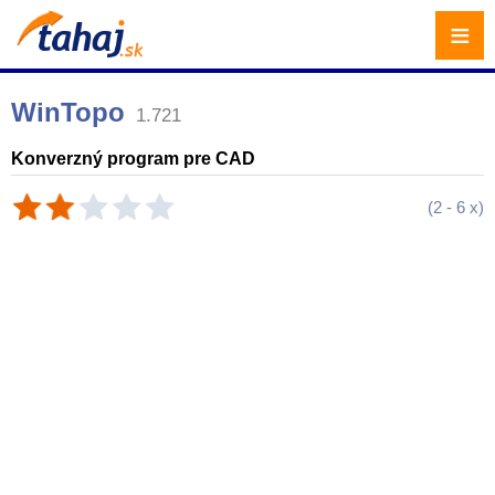
≡
WinTopo
1.721
Konverzný program pre CAD
(
2
-
6
x)