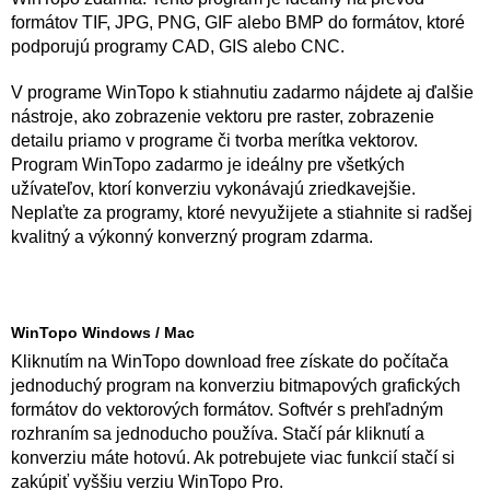
formátov TIF, JPG, PNG, GIF alebo BMP do formátov, ktoré
podporujú programy CAD, GIS alebo CNC.
V programe WinTopo k stiahnutiu zadarmo nájdete aj ďalšie
nástroje, ako zobrazenie vektoru pre raster, zobrazenie
detailu priamo v programe či tvorba merítka vektorov.
Program WinTopo zadarmo je ideálny pre všetkých
užívateľov, ktorí konverziu vykonávajú zriedkavejšie.
Neplaťte za programy, ktoré nevyužijete a stiahnite si radšej
kvalitný a výkonný konverzný program zdarma.
WinTopo Windows / Mac
Kliknutím na WinTopo download free získate do počítača
jednoduchý program na konverziu bitmapových grafických
formátov do vektorových formátov. Softvér s prehľadným
rozhraním sa jednoducho používa. Stačí pár kliknutí a
konverziu máte hotovú. Ak potrebujete viac funkcií stačí si
zakúpiť vyššiu verziu WinTopo Pro.