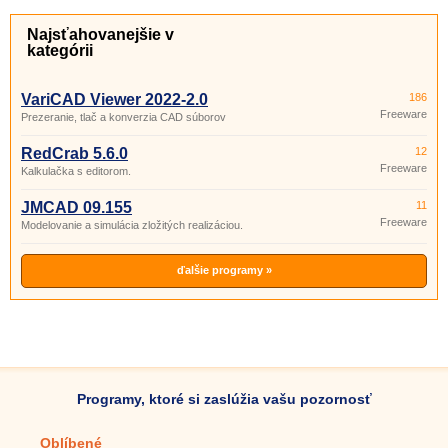
Najsťahovanejšie v
kategórii
VariCAD Viewer 2022-2.0
186
Freeware
Prezeranie, tlač a konverzia CAD súborov
RedCrab 5.6.0
12
Freeware
Kalkulačka s editorom.
JMCAD 09.155
11
Freeware
Modelovanie a simulácia zložitých realizáciou.
ďalšie programy »
Programy, ktoré si zaslúžia vašu pozornosť
Oblíbené
Mobilné aplikácie