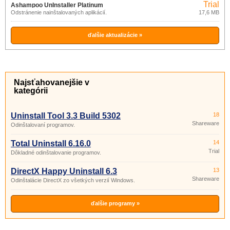
Trial
Ashampoo UnInstaller Platinum
Odstránenie nainštalovaných aplikácií.
17,6 MB
6.00.14
ďalšie aktualizácie »
Najsťahovanejšie v
kategórii
Uninstall Tool 3.3 Build 5302
18
Shareware
Odinštalovaní programov.
Total Uninstall 6.16.0
14
Trial
Dôkladné odinštalovanie programov.
DirectX Happy Uninstall 6.3
13
Shareware
Odinštalácie DirectX zo všetkých verzií Windows.
ďalšie programy »