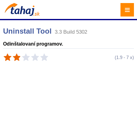
≡
Uninstall Tool
3.3 Build 5302
Odinštalovaní programov.
(
1.9
-
7
x)