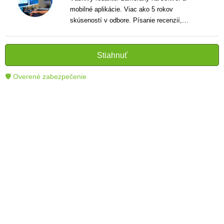
mobilné aplikácie. Viac ako 5 rokov
skúseností v odbore. Písanie recenzií,
návodov a noviniek. Tvorca jasných a
informatívnych textov, ktoré pomáhajú
čitateľom lepšie porozumieť a využiť moderné
Stiahnuť
technológie.
🛡 Overené zabezpečenie