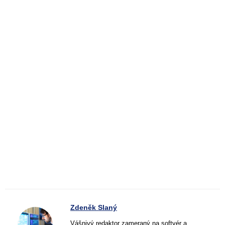
Zdeněk Slaný
Vášnivý redaktor zameraný na softvér a