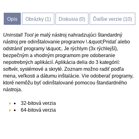
Opis
Obrázky (
1
)
Diskusia (
0
)
Ďalšie verzie (10)
Uninstall Tool
je malý nástroj nahradzujúci štandardný
nástroj pre odinštalovanie programov \ &quot;Pridať alebo
odstrániť programy \&quot;. Je rýchlym (3x rýchlejší),
bezpečným a vhodným programom pre odoberanie
nepotrebných aplikácií. Aplikácia delia do 3 kategórií:
softvér, systémové a skryté. Zoznam možno radiť podľa
mena, veľkosti a dátumu inštalácie. Vie odoberať programy,
ktoré nemôžu byť odinštalované pomocou štandardného
nástroja.
32-bitová verzia
64-bitová verzia