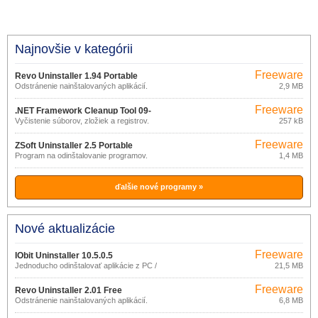
Najnovšie v kategórii
Freeware
Revo Uninstaller 1.94 Portable
Odstránenie nainštalovaných aplikácií.
2,9 MB
Freeware
.NET Framework Cleanup Tool 09-
Vyčistenie súborov, zložiek a registrov.
257 kB
10-2011
Freeware
ZSoft Uninstaller 2.5 Portable
Program na odinštalovanie programov.
1,4 MB
ďalšie nové programy »
Nové aktualizácie
Freeware
IObit Uninstaller 10.5.0.5
Jednoducho odinštalovať aplikácie z PC /
21,5 MB
Notebooku
Freeware
Revo Uninstaller 2.01 Free
Odstránenie nainštalovaných aplikácií.
6,8 MB