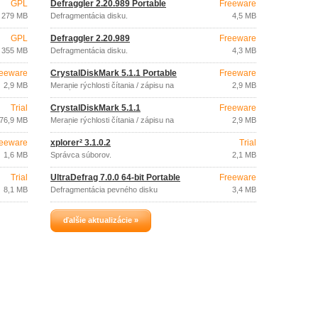
GPL
Defraggler 2.20.989 Portable
Freeware
279 MB
Defragmentácia disku.
4,5 MB
GPL
Defraggler 2.20.989
Freeware
355 MB
Defragmentácia disku.
4,3 MB
eeware
CrystalDiskMark 5.1.1 Portable
Freeware
2,9 MB
Meranie rýchlosti čítania / zápisu na
2,9 MB
pevný disk.
Trial
CrystalDiskMark 5.1.1
Freeware
76,9 MB
Meranie rýchlosti čítania / zápisu na
2,9 MB
pevný disk.
eeware
xplorer² 3.1.0.2
Trial
1,6 MB
Správca súborov.
2,1 MB
Trial
UltraDefrag 7.0.0 64-bit Portable
Freeware
8,1 MB
Defragmentácia pevného disku
3,4 MB
ďalšie aktualizácie »