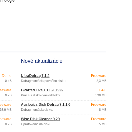
hnológie.
Nové aktualizácie
Demo
UltraDefrag 7.1.4
Freeware
0 kB
Defragmentácia pevného disku
2,3 MB
eeware
GParted Live 1.1.0-1 i686
GPL
0 kB
Práca s diskovými oddielmi.
338 MB
eeware
Auslogics Disk Defrag 7.1.1.0
Freeware
15,9 MB
Defragmentácia disku.
8 MB
eeware
Wise Disk Cleaner 9.29
Freeware
0 kB
Upratovanie na disku.
5 MB