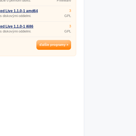
ácie o pevnom disku.
Freeware
ed Live 1.1.0-1 amd64
3
s diskovými oddielmi.
GPL
ed Live 1.1.0-1 i686
3
s diskovými oddielmi.
GPL
ďalšie programy »