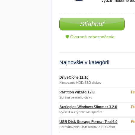
využiť moderné tec
Stiahnuť
🛡 Overené zabezpečenie
Najnovšie v kategórii
DriveClone 11.10
Klonovanie HDD/SSD diskov
Partition Wizard 12.8
Fr
Správa pevného disku
Auslogics Windows Slimmer 3.2.0
Fr
Vyčistiť a zrýchliť win systém
USB Disk Storage Format Tool 6.0
Fr
Formátovanie USB diskov a SD kariet