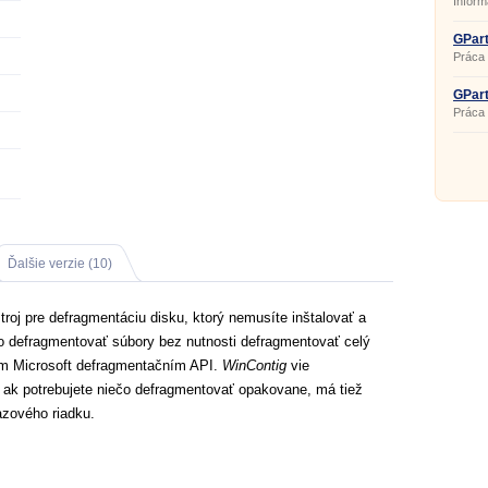
Inform
GPart
Práca 
GPart
Práca 
Ďalšie verzie (10)
roj pre defragmentáciu disku, ktorý nemusíte inštalovať a
hlo defragmentovať súbory bez nutnosti defragmentovať celý
om Microsoft defragmentačním API.
WinContig
vie
dí ak potrebujete niečo defragmentovať opakovane, má tiež
azového riadku.