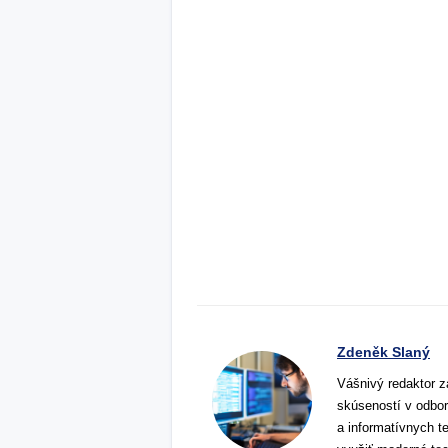
Zdeněk Slaný
Vášnivý redaktor z
skúseností v odbor
a informatívnych t