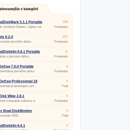
ahovanejšie v kategórii
alDiskMark 5.1.1 Portable
338
e rýchlosti čítania / zápisu na
Freeware
disk.
bis 6.2.4
257
ovanie pevného disku.
Freeware
alDiskInfo 6.6.1 Portable
11
ácie o pevnom disku.
Freeware
Defrag 7.0.0 Portable
6
gmentácia pevného disku
Freeware
efrag Professional 18
4
gmentácia desktopov pre
Trial
ws.
Disk Wipe 2.8.1
4
etné zmazanie súborov a
Freeware
, dáta nemožno obnoviť.
r Bowl DiskMonitor
4
0.112
orovanie HDD.
Trial
alDiskInfo 6.6.1
3