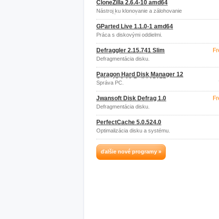
CloneZilla 2.6.4-10 amd64
Nástroj ku klonovanie a zálohovanie
diskov či diskových oddielov.
GParted Live 1.1.0-1 amd64
Práca s diskovými oddielmi.
Defraggler 2.15.741 Slim
Fr
Defragmentácia disku.
Paragon Hard Disk Manager 12
Suite 10.0.19 Build 15177
Správa PC.
Jwansoft Disk Defrag 1.0
Fr
Defragmentácia disku.
PerfectCache 5.0.524.0
Optimalizácia disku a systému.
ďalšie nové programy »