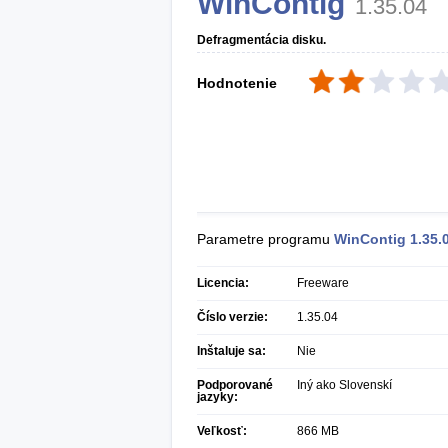
WinContig
1.35.04
Defragmentácia disku.
Hodnotenie
Parametre programu
WinContig
1.35.
Licencia:
Freeware
Číslo verzie:
1.35.04
Inštaluje sa:
Nie
Podporované
Iný ako Slovenskí
jazyky:
Veľkosť:
866 MB