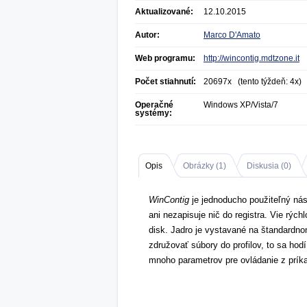
Aktualizované:
12.10.2015
Autor:
Marco D'Amato
Web programu:
http://wincontig.mdtzone.it
Počet stiahnutí:
20697x (tento týždeň: 4x)
Operačné
Windows XP/Vista/7
systémy:
Opis
Obrázky (
1
)
Diskusia (
0
)
WinContig
je jednoducho použiteľný nást
ani nezapisuje nič do registra. Vie rýc
disk. Jadro je vystavané na štandardn
združovať súbory do profilov, to sa ho
mnoho parametrov pre ovládanie z prík