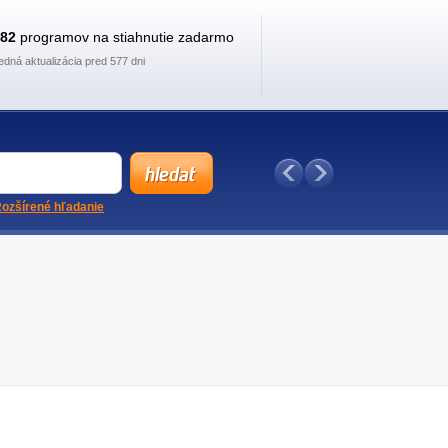
882
programov na stiahnutie zadarmo
edná aktualizácia pred 577 dni
ozšírené hľadanie