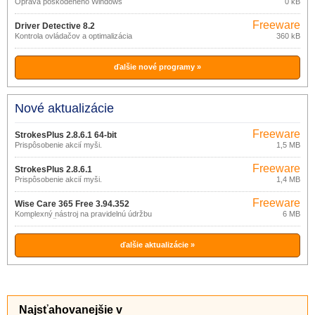
Oprava poškodeného Windows
0 kB
Freeware
Driver Detective 8.2
Kontrola ovládačov a optimalizácia
360 kB
ďalšie nové programy »
Nové aktualizácie
Freeware
StrokesPlus 2.8.6.1 64-bit
Prispôsobenie akcií myši.
1,5 MB
Freeware
StrokesPlus 2.8.6.1
Prispôsobenie akcií myši.
1,4 MB
Freeware
Wise Care 365 Free 3.94.352
Komplexný nástroj na pravidelnú údržbu
6 MB
systému a čistenie diskov.
ďalšie aktualizácie »
Najsťahovanejšie v