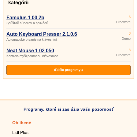
kategórii
Famulus 1.00.2b
6
Freeware
Spúšťač súborov a aplikácií.
Auto Keyboard Presser 2.1.0.6
3
Demo
Automatické písanie na klávesnici.
Neat Mouse 1.02.050
3
Freeware
Kontrola myši pomocou klávesnice.
ďalšie programy »
Programy, ktoré si zaslúžia vašu pozornosť
Oblíbené
Mobilné aplikácie
Lidl Plus
Krokomer do mobilu