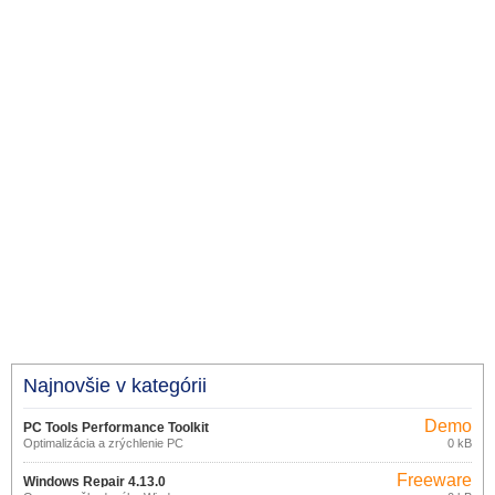
Najnovšie v kategórii
Demo
PC Tools Performance Toolkit
Optimalizácia a zrýchlenie PC
0 kB
2.1.0.2151
Freeware
Windows Repair 4.13.0