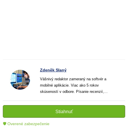
Zdeněk Slaný
Vášnivý redaktor zameraný na softvér a
mobilné aplikácie. Viac ako 5 rokov
skúseností v odbore. Písanie recenzií,
návodov a noviniek. Tvorca jasných a
informatívnych textov, ktoré pomáhajú
čitateľom lepšie porozumieť a využiť moderné
Stiahnuť
technológie.
🛡 Overené zabezpečenie