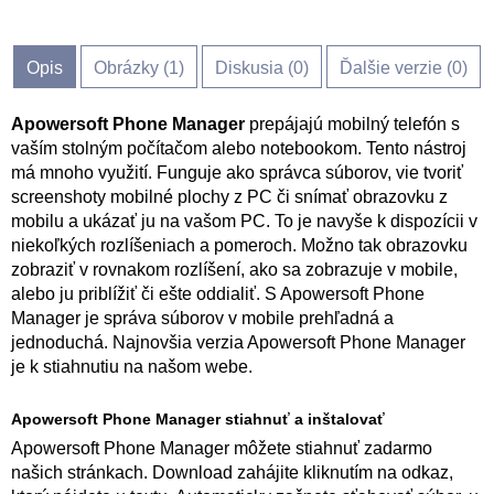
Opis
Obrázky (
1
)
Diskusia (
0
)
Ďalšie verzie (0)
Apowersoft Phone Manager
prepájajú mobilný telefón s
vaším stolným počítačom alebo notebookom. Tento nástroj
má mnoho využití. Funguje ako správca súborov, vie tvoriť
screenshoty mobilné plochy z PC či snímať obrazovku z
mobilu a ukázať ju na vašom PC. To je navyše k dispozícii v
niekoľkých rozlíšeniach a pomeroch. Možno tak obrazovku
zobraziť v rovnakom rozlíšení, ako sa zobrazuje v mobile,
alebo ju priblížiť či ešte oddialiť. S Apowersoft Phone
Manager je správa súborov v mobile prehľadná a
jednoduchá. Najnovšia verzia Apowersoft Phone Manager
je k stiahnutiu na našom webe.
Apowersoft Phone Manager stiahnuť a inštalovať
Apowersoft Phone Manager môžete stiahnuť zadarmo
našich stránkach. Download zahájite kliknutím na odkaz,