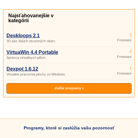
Najsťahovanejšie v
kategórii
Deskloops 2.1
2
Freeware
3D pás Vašich otvorených okien.
VirtuaWin 4.4 Portable
2
Freeware
Správca virtuálnych plôch.
Dexpot 1.6.12
1
Freeware
Virtuálne pracovnej plochy vo Windows.
ďalšie programy »
Programy, ktoré si zaslúžia vašu pozornosť