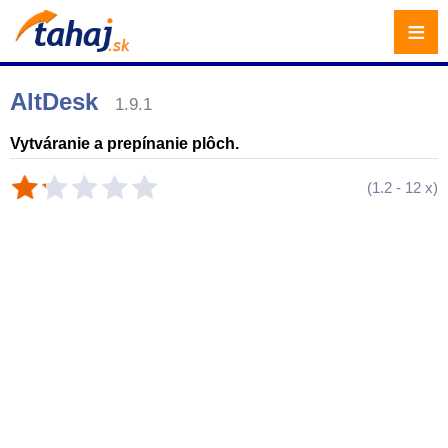
≡
AltDesk
1.9.1
Vytváranie a prepínanie plôch.
(
1.2
-
12
x)