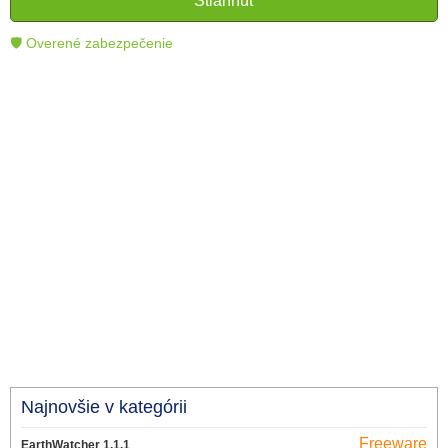
Stiahnuť
technológie.
🛡 Overené zabezpečenie
Najnovšie v kategórii
Freeware
EarthWatcher 1.1.1