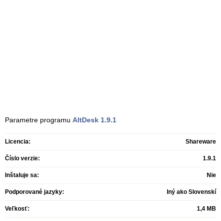
Parametre programu
AltDesk
1.9.1
Licencia:
Shareware
Číslo verzie:
1.9.1
Inštaluje sa:
Nie
Podporované jazyky:
Iný ako Slovenskí
Veľkosť:
1,4 MB