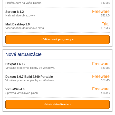
Planéta Zem na vašej ploche.
1,6 MB
Freeware
Screen-It 1.2
Nahradí dve obrazovky.
151 kB
Trial
MultiDesktop 1.0
Viacnásobné desktopové okná.
1,7 MB
ďalšie nové programy »
Nové aktualizácie
Freeware
Dexpot 1.6.12
Virtuálne pracovnej plochy vo Windows.
3,6 MB
Freeware
Dexpot 1.6.7 Build 2249 Portable
Virtuálne pracovnej plochy vo Windows.
3,2 MB
Freeware
VirtuaWin 4.4
Správca virtuálnych plôch.
416 kB
ďalšie aktualizácie »