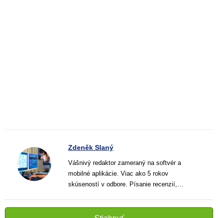
Zdeněk Slaný
Vášnivý redaktor zameraný na softvér a
mobilné aplikácie. Viac ako 5 rokov
skúseností v odbore. Písanie recenzií,
návodov a noviniek. Tvorca jasných a
informatívnych textov, ktoré pomáhajú
čitateľom lepšie porozumieť a využiť moderné