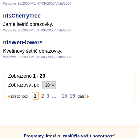
Windows 98/2000/ME/NT/XP/2003/Vista/2008
nfsCherryTree
Jarné šetrič obrazovky.
Windows 98/2000/ME/NT/XP/2003/Vista/2008
nfsWetFlowers
Kvetinový šetrič obrazovky.
Windows 98/2000/ME/NT/XP/2003/Vista/2008
Zobrazeno
1
-
20
Zobrazovat po
1
2
3
…
15
16
předchozí
další
Programy, ktoré si zaslúžia vašu pozornosť