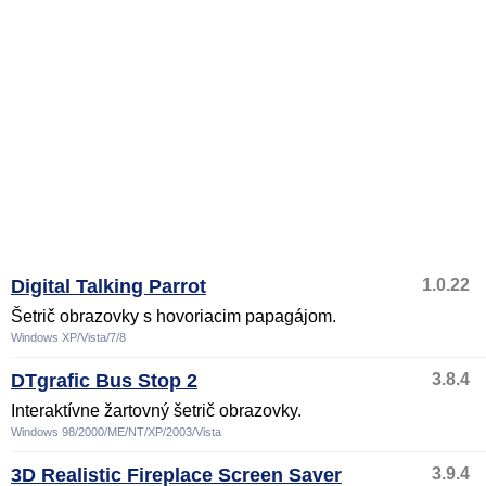
Digital Talking Parrot
1.0.22
Šetrič obrazovky s hovoriacim papagájom.
Windows XP/Vista/7/8
DTgrafic Bus Stop 2
3.8.4
Interaktívne žartovný šetrič obrazovky.
Windows 98/2000/ME/NT/XP/2003/Vista
3D Realistic Fireplace Screen Saver
3.9.4