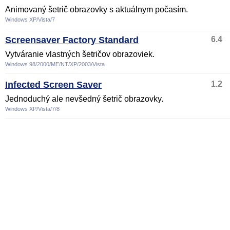
Animovaný šetrič obrazovky s aktuálnym počasím.
Windows XP/Vista/7
Screensaver Factory Standard
6.4
Vytváranie vlastných šetričov obrazoviek.
Windows 98/2000/ME/NT/XP/2003/Vista
Infected Screen Saver
1.2
Jednoduchý ale nevšedný šetrič obrazovky.
Windows XP/Vista/7/8