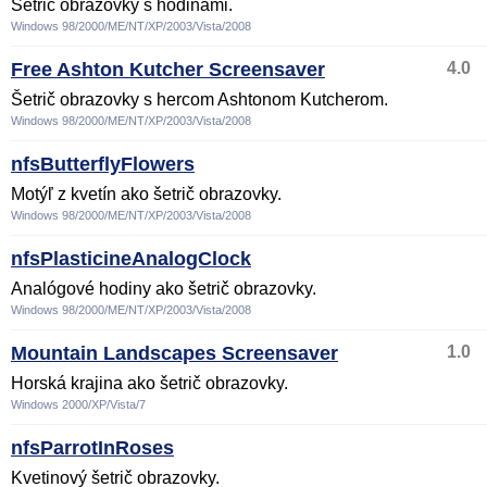
Šetrič obrazovky s hodinami.
Windows 98/2000/ME/NT/XP/2003/Vista/2008
Free Ashton Kutcher Screensaver
4.0
Šetrič obrazovky s hercom Ashtonom Kutcherom.
Windows 98/2000/ME/NT/XP/2003/Vista/2008
nfsButterflyFlowers
Motýľ z kvetín ako šetrič obrazovky.
Windows 98/2000/ME/NT/XP/2003/Vista/2008
nfsPlasticineAnalogClock
Analógové hodiny ako šetrič obrazovky.
Windows 98/2000/ME/NT/XP/2003/Vista/2008
Mountain Landscapes Screensaver
1.0
Horská krajina ako šetrič obrazovky.
Windows 2000/XP/Vista/7
nfsParrotInRoses
Kvetinový šetrič obrazovky.