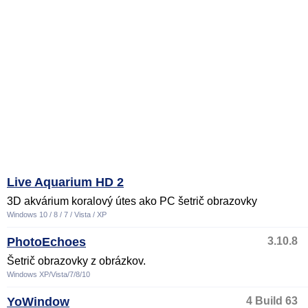
Live Aquarium HD 2
3D akvárium koralový útes ako PC šetrič obrazovky
Windows 10 / 8 / 7 / Vista / XP
PhotoEchoes
3.10.8
Šetrič obrazovky z obrázkov.
Windows XP/Vista/7/8/10
YoWindow
4 Build 63