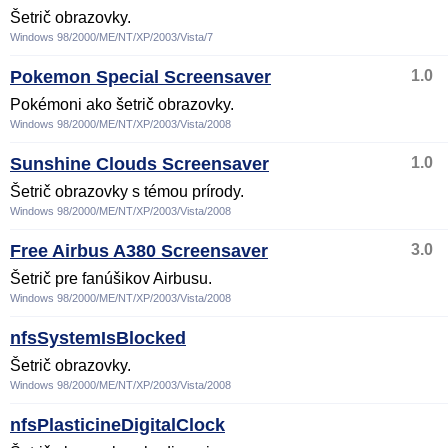
Šetrič obrazovky.
Windows 98/2000/ME/NT/XP/2003/Vista/7
Pokemon Special Screensaver
1.0
Pokémoni ako šetrič obrazovky.
Windows 98/2000/ME/NT/XP/2003/Vista/2008
Sunshine Clouds Screensaver
1.0
Šetrič obrazovky s témou prírody.
Windows 98/2000/ME/NT/XP/2003/Vista/2008
Free Airbus A380 Screensaver
3.0
Šetrič pre fanúšikov Airbusu.
Windows 98/2000/ME/NT/XP/2003/Vista/2008
nfsSystemIsBlocked
Šetrič obrazovky.
Windows 98/2000/ME/NT/XP/2003/Vista/2008
nfsPlasticineDigitalClock