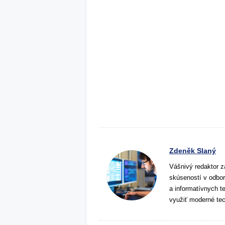
Zdeněk Slaný
Vášnivý redaktor z
skúseností v odbor
a informatívnych t
využiť moderné tec