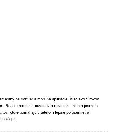
ameraný na softvér a mobilné aplikácie. Viac ako 5 rokov
e. Písanie recenzií, návodov a noviniek. Tvorca jasných
extov, ktoré pomáhajú čitateľom lepšie porozumieť a
hnológie.