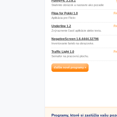
FunnyPic 3.3.6.1
Stiahnite obrázok a nastavte ako pozadie
plochy.
Fliqa for Pokki 1.0
Fr
Aplikácia pre Flickr.
Underline 1.2
Fr
Zvýraznenie častí aplikácie alebo textu.
NegativeScreen 1.6.4444.32796
Invertovanie farieb na obrazovke.
Traffic Light 1.0
Fr
Semafor na pracovnú plochu.
ďalšie nové programy »
Programy, ktoré si zaslúžia vašu po