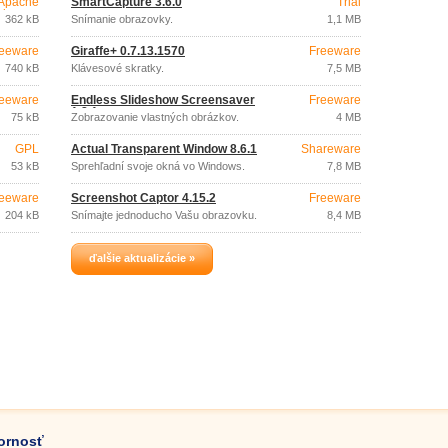
Apache
SmartCapture 3.6.0
Trial
License
362 kB
Snímanie obrazovky.
1,1 MB
eeware
Giraffe+ 0.7.13.1570
Freeware
740 kB
Klávesové skratky.
7,5 MB
eeware
Endless Slideshow Screensaver
Freeware
1.8.1
75 kB
Zobrazovanie vlastných obrázkov.
4 MB
GPL
Actual Transparent Window 8.6.1
Shareware
53 kB
Sprehľadní svoje okná vo Windows.
7,8 MB
eeware
Screenshot Captor 4.15.2
Freeware
204 kB
Snímajte jednoducho Vašu obrazovku.
8,4 MB
ďalšie aktualizácie »
zornosť