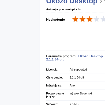
Okozo Desktop
2.
Animujte pracovnú plochu.
Hodnotenie
Parametre programu
Okozo Desktop
2.1.1 64-bit
Licencia:
Ad-supported
Číslo verzie:
2.1.1 64-bit
Inštaluje sa:
Áno
Podporované
Iný ako Slovenskí
jazyky:
Veľkosť:
7,5 MB