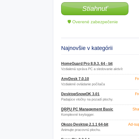
Stiahnuť
🛡 Overené zabezpečenie
Najnovšie v kategórii
HomeGuard Pro 8.9.3. 64 - bit
Vzdialená správa PC a sledovanie aktivít
na PC
AnyDesk 7.0.10
Fr
Vzdialené ovládanie počítača
DesktopSnowOK 3.01
Fr
Padajúce vločky na pozadí plochy.
DRPU PC Management Basic
Sha
5.4.1.1
Komplexné keylogger.
Okozo Desktop 2.1.1 64-bit
Ad-su
Animujte pracovnú plochu.