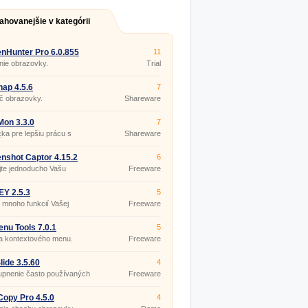
ahovanejšie v kategórii
nHunter Pro 6.0.855
11
nie obrazovky.
Trial
ap 4.5.6
7
č obrazovky.
Shareware
Mon 3.3.0
7
a pre lepšiu prácu s
Shareware
ými monitormi.
nshot Captor 4.15.2
6
te jednoducho Vašu
Freeware
ovku.
Y 2.5.3
5
 mnoho funkcií Vašej
Freeware
nice.
enu Tools 7.0.1
5
a kontextového menu.
Freeware
lide 3.5.60
4
upnenie často používaných
Freeware
 rohu obrazovky.
opy Pro 4.5.0
4