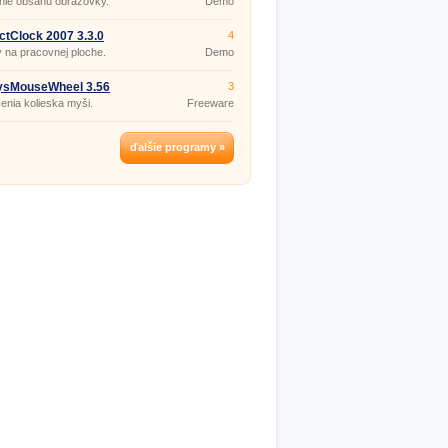
nie obsahu obrazovky.
Demo
ctClock 2007 3.3.0
4
 na pracovnej ploche.
Demo
ysMouseWheel 3.56
3
enia kolieska myši.
Freeware
ďalšie programy »