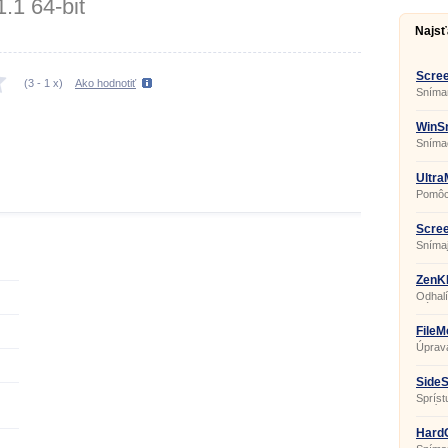
1.1 64-bit
Najsť
Scree
(
3
-
1
x)
Ako hodnotiť
Sníma
WinSn
Sníma
Ultra
Pomôck
viacer
Scree
Snímaj
obraz
ZenKE
Odhalí
kláves
FileM
Úprav
SideS
Spríst
vecí v
HardC