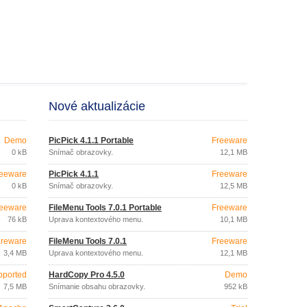
Nové aktualizácie
Demo
PicPick 4.1.1 Portable
Freeware
0 kB
Snímač obrazovky.
12,1 MB
eeware
PicPick 4.1.1
Freeware
0 kB
Snímač obrazovky.
12,5 MB
eeware
FileMenu Tools 7.0.1 Portable
Freeware
76 kB
Úprava kontextového menu.
10,1 MB
reware
FileMenu Tools 7.0.1
Freeware
3,4 MB
Úprava kontextového menu.
12,1 MB
pported
HardCopy Pro 4.5.0
Demo
7,5 MB
Snímanie obsahu obrazovky.
952 kB