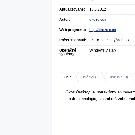
Aktualizované:
18.5.2012
Autor:
okozo.com
Web programu:
http://okozo.com
Počet stiahnutí:
2619x (tento týždeň: 2x)
Operačné
Windows Vista/7
systémy:
Opis
Obrázky (
1
)
Diskusia (
0
)
Okoz Desktop
je interaktívny animovan
Flash technológia, ale zaberá veľmi má