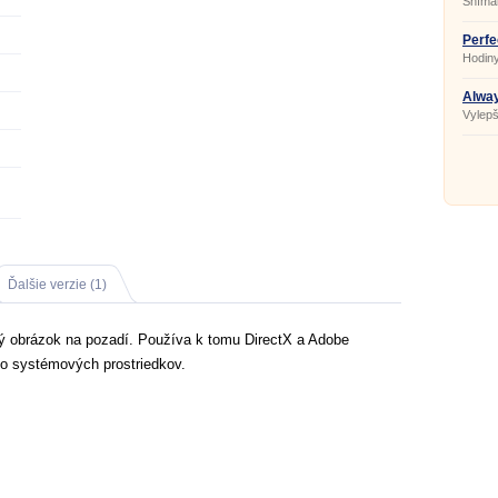
Sníma
Perfe
Hodiny
Alwa
Vylepš
Ďalšie verzie (1)
ý obrázok na pozadí. Používa k tomu DirectX a Adobe
lo systémových prostriedkov.