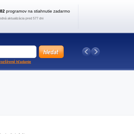
882
programov na stiahnutie zadarmo
edná aktualizácia pred 577 dni
ozšírené hľadanie