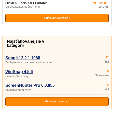
Freeware
FileMenu Tools 7.0.1 Portable
Úprava kontextového menu.
10,1 MB
ďalšie aktualizácie »
Najsťahovanejšie v
kategórii
SnagIt 12.2.1.1968
12
Trial
Zachyťte to, čo sa deje na obrazovke.
WinSnap 4.5.6
8
Shareware
Snímač obrazovky.
ScreenHunter Pro 6.0.855
8
Trial
Snímanie obrazovky.
ďalšie programy »