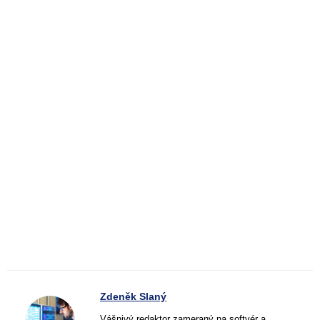
Zdeněk Slaný
Vášnivý redaktor zameraný na softvér a