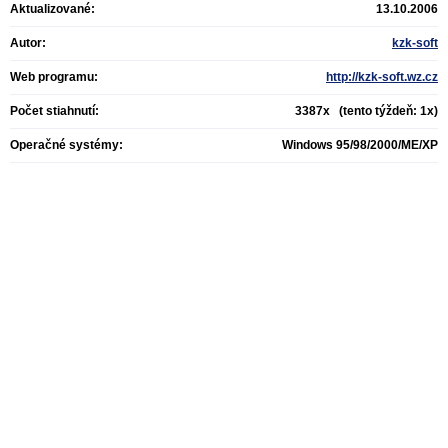
Aktualizované:
13.10.2006
Autor:
kzk-soft
Web programu:
http://kzk-soft.wz.cz
Počet stiahnutí:
3387x (tento týždeň: 1x)
Operačné systémy:
Windows 95/98/2000/ME/XP