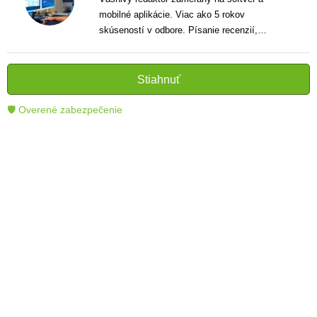
mobilné aplikácie. Viac ako 5 rokov
skúseností v odbore. Písanie recenzií,
návodov a noviniek. Tvorca jasných a
informatívnych textov, ktoré pomáhajú
čitateľom lepšie porozumieť a využiť moderné
Stiahnuť
technológie.
🛡 Overené zabezpečenie