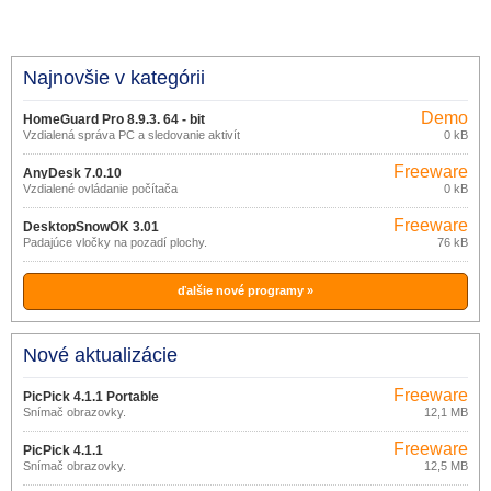
Najnovšie v kategórii
Demo
HomeGuard Pro 8.9.3. 64 - bit
Vzdialená správa PC a sledovanie aktivít
0 kB
na PC
Freeware
AnyDesk 7.0.10
Vzdialené ovládanie počítača
0 kB
Freeware
DesktopSnowOK 3.01
Padajúce vločky na pozadí plochy.
76 kB
ďalšie nové programy »
Nové aktualizácie
Freeware
PicPick 4.1.1 Portable
Snímač obrazovky.
12,1 MB
Freeware
PicPick 4.1.1
Snímač obrazovky.
12,5 MB