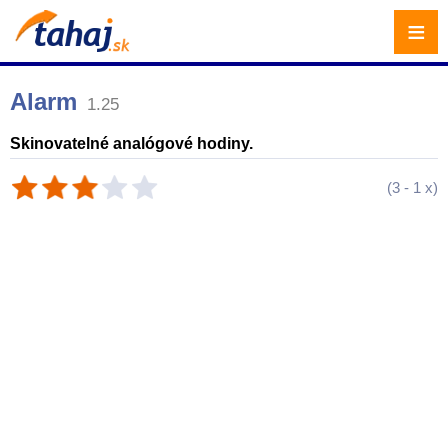
≡
Alarm
1.25
Skinovatelné analógové hodiny.
(
3
-
1
x)