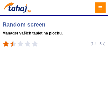
≡
Random screen
Manager vašich tapiet na plochu.
(
1.4
-
5
x)