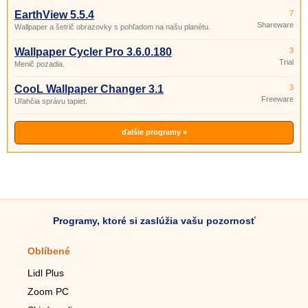
EarthView 5.5.4
7
Shareware
Wallpaper a šetrič obrazovky s pohľadom na našu planétu.
Wallpaper Cycler Pro 3.6.0.180
3
Trial
Menič pozadia.
CooL Wallpaper Changer 3.1
3
Freeware
Uľahčia správu tapiet.
ďalšie programy »
Programy, ktoré si zaslúžia vašu pozornosť
Oblíbené
Mobilné aplikácie
Lidl Plus
Krokomer do mobilu
Zoom PC
Lupa do mobilu