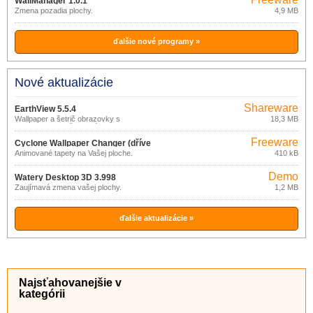
WallManager 1.0.1
Zmena pozadia plochy.
4,9 MB
ďalšie nové programy »
Nové aktualizácie
Shareware
EarthView 5.5.4
Wallpaper a šetrič obrazovky s
18,3 MB
pohľadom na našu planétu.
Freeware
Cyclone Wallpaper Changer (dříve
Animované tapety na Vašej ploche.
410 kB
Desktop Animator) 1.1
Demo
Watery Desktop 3D 3.998
Zaujímavá zmena vašej plochy.
1,2 MB
ďalšie aktualizácie »
Najsťahovanejšie v
kategórii