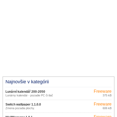
Najnovšie v kategórii
Freeware
Lunární kalendář 200-2050
Lunárny kalendár - pozadie PC či tlač
375 kB
PDF
Freeware
Switch wallpaper 1.1.0.0
Zmena pozadia plochy.
606 kB
Freeware