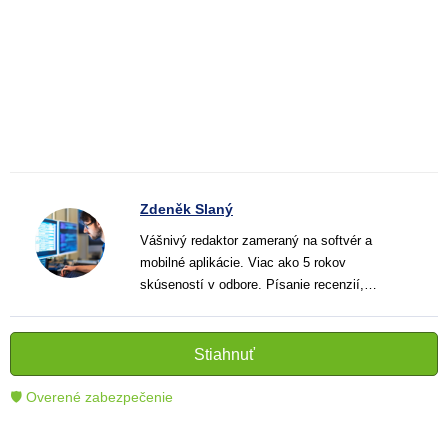
Zdeněk Slaný
Vášnivý redaktor zameraný na softvér a
mobilné aplikácie. Viac ako 5 rokov
skúseností v odbore. Písanie recenzií,
návodov a noviniek. Tvorca jasných a
informatívnych textov, ktoré pomáhajú
čitateľom lepšie porozumieť a využiť moderné
Stiahnuť
technológie.
🛡 Overené zabezpečenie