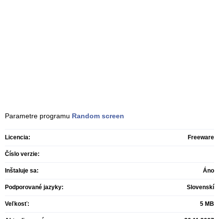
Parametre programu
Random screen
Licencia:
Freeware
Číslo verzie:
Inštaluje sa:
Áno
Podporované jazyky:
Slovenskí
Veľkosť:
5 MB