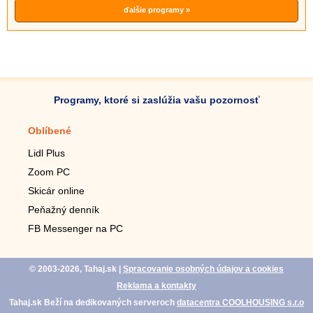
ďalšie programy »
Programy, ktoré si zaslúžia vašu pozornosť
Oblíbené
Mobilné aplikácie
Lidl Plus
Krokomer do mobilu
Zoom PC
Lupa do mobilu
Skicár online
Diaľkový TV ovládač
Peňažný denník
Živé tapety do mobilu
FB Messenger na PC
Mariáš do mobilu
© 2003-2026, Tahaj.sk
|
Spracovanie osobných údajov a cookies
Reklama a kontakty
Tahaj.sk Beží na dedikovaných serveroch
datacentra COOLHOUSING s.r.o