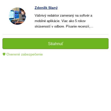
Zdeněk Slaný
Vášnivý redaktor zameraný na softvér a
mobilné aplikácie. Viac ako 5 rokov
skúseností v odbore. Písanie recenzií,
návodov a noviniek. Tvorca jasných a
informatívnych textov, ktoré pomáhajú
čitateľom lepšie porozumieť a využiť moderné
Stiahnuť
technológie.
🛡 Overené zabezpečenie