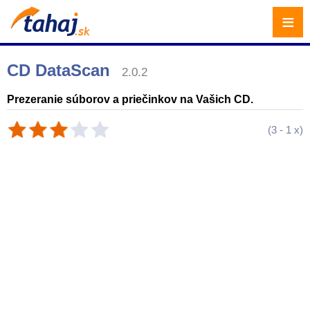
≡
CD DataScan
2.0.2
Prezeranie súborov a priečinkov na Vašich CD.
(
3
-
1
x)