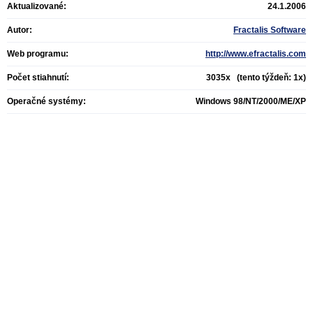
Aktualizované:
24.1.2006
Autor:
Fractalis Software
Web programu:
http://www.efractalis.com
Počet stiahnutí:
3035x (tento týždeň: 1x)
Operačné systémy:
Windows 98/NT/2000/ME/XP