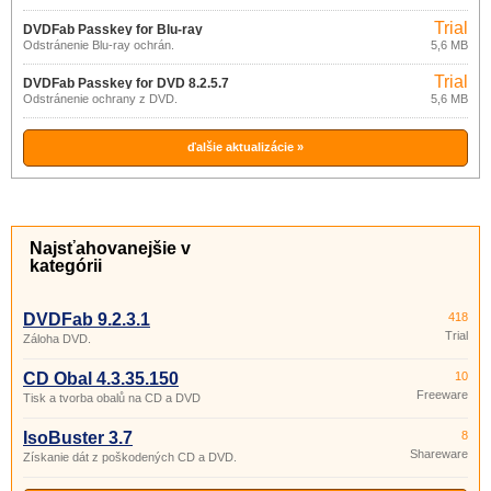
Trial
DVDFab Passkey for Blu-ray
Odstránenie Blu-ray ochrán.
5,6 MB
8.2.5.8
Trial
DVDFab Passkey for DVD 8.2.5.7
Odstránenie ochrany z DVD.
5,6 MB
ďalšie aktualizácie »
Najsťahovanejšie v
kategórii
DVDFab 9.2.3.1
418
Trial
Záloha DVD.
CD Obal 4.3.35.150
10
Freeware
Tisk a tvorba obalů na CD a DVD
IsoBuster 3.7
8
Shareware
Získanie dát z poškodených CD a DVD.