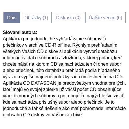
Opis
Obrázky (
1
)
Diskusia (
0
)
Ďalšie verzie (0)
Slovami autora:
Aplikácia pre jednoduché vyhľadávanie súborov či
priečinkov v archíve CD-R offline. Rýchlym prehľadaním
všetkých Vašich CD diskov si aplikácia vytvorí databázu
informácií a dát o súboroch a zložkách, v ktorej potom, keď
chcete nájsť na ktorom CD sa nachádza ten či onen súbor
alebo priečinok, túto databázu prehľadá podľa hľadaného
výrazu a vypíše nájdené položky s ich umiestnením na CD.
Aplikácia CD DATASCAN je predovšetkým vhodná pre tých,
ktorí majú vo svojej zbierke už väčší počet CD obsahujúce
viac rôznorodých súborov a potrebujú čo najrýchlejšie zistiť,
kde sa nachádza príslušný súbor alebo priečinok. Je to
jednoduché a ľahké riešenie ako mať pohromade informácie
o obsahu CD diskov vo Vašom archíve.