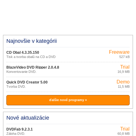
Najnovšie v kategórii
Freeware
CD Obal 4.3.35.150
Tisk a tvorba obalů na CD a DVD
527 kB
Trial
BlazeVideo DVD Ripper 2.0.4.8
Konvertovanie DVD.
16,9 MB
Demo
Quick DVD Creator 5.00
Tvorba DVD.
11,5 MB
ďalšie nové programy »
Nové aktualizácie
Trial
DVDFab 9.2.3.1
Záloha DVD.
60,8 MB