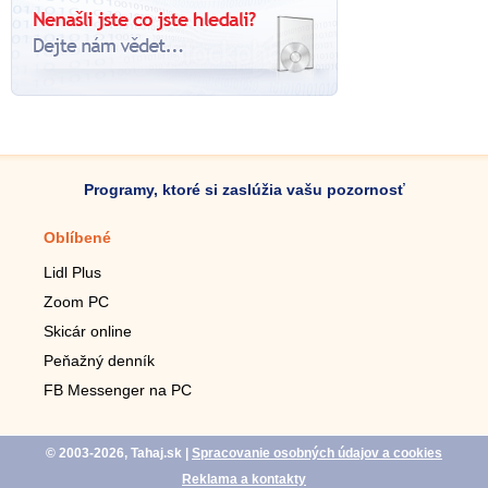
Programy, ktoré si zaslúžia vašu pozornosť
Oblíbené
Mobilné aplikácie
Lidl Plus
Krokomer do mobilu
Zoom PC
Lupa do mobilu
Skicár online
Diaľkový TV ovládač
Peňažný denník
Živé tapety do mobilu
FB Messenger na PC
Mariáš do mobilu
© 2003-2026, Tahaj.sk
|
Spracovanie osobných údajov a cookies
Reklama a kontakty