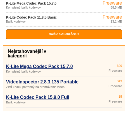
Freeware
K-Lite Mega Codec Pack 15.7.0
Kompletný balík kodekov
58,5 MB
Freeware
K-Lite Codec Pack 11.8.5 Basic
Balík kodekov
13,2 MB
ďalšie aktualizácie »
Nejstahovanější v
kategorii
K-Lite Mega Codec Pack 15.7.0
390
Freeware
Kompletný balík kodekov
VideoInspector 2.8.3.135 Portable
343
Freeware
Zistí kodek potrebný na prehrávanie videa.
K-Lite Codec Pack 15.9.0 Full
15
Freeware
Balík kodekov