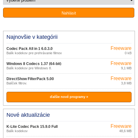
Najnovšie v kategórii
Freeware
Codec Pack All in 1 6.0.3.0
Balík kodekov pre prehrávanie filmov
0 kB
Freeware
Windows 8 Codecs 1.37 (64-bit)
Balík kodekov pre Windows 8.
9,1 MB
Freeware
DirectShow FilterPack 5.00
Balíček filtrov.
3,8 MB
ďalšie nové programy »
Nové aktualizácie
Freeware
K-Lite Codec Pack 15.9.0 Full
Balík kodekov
48,6 MB