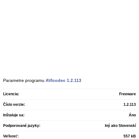
Parametre programu
AVIcodec
1.2.113
Licencia:
Freeware
Číslo verzie:
1.2.113
Inštaluje sa:
Áno
Podporované jazyky:
Iný ako Slovenskí
Veľkosť:
557 kB