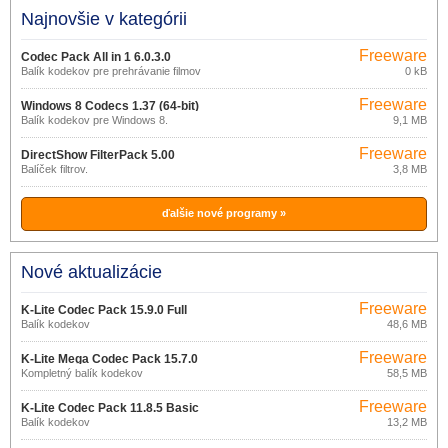
Najnovšie v kategórii
Freeware
Codec Pack All in 1 6.0.3.0
Balík kodekov pre prehrávanie filmov
0 kB
Freeware
Windows 8 Codecs 1.37 (64-bit)
Balík kodekov pre Windows 8.
9,1 MB
Freeware
DirectShow FilterPack 5.00
Balíček filtrov.
3,8 MB
ďalšie nové programy »
Nové aktualizácie
Freeware
K-Lite Codec Pack 15.9.0 Full
Balík kodekov
48,6 MB
Freeware
K-Lite Mega Codec Pack 15.7.0
Kompletný balík kodekov
58,5 MB
Freeware
K-Lite Codec Pack 11.8.5 Basic
Balík kodekov
13,2 MB