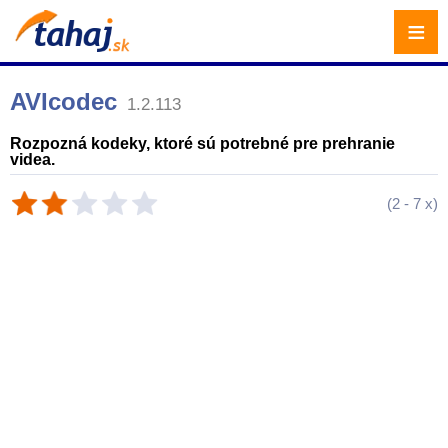
≡
AVIcodec
1.2.113
Rozpozná kodeky, ktoré sú potrebné pre prehranie
videa.
(
2
-
7
x)