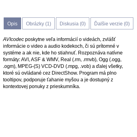
Opis
Obrázky (
1
)
Diskusia (
0
)
Ďalšie verzie (0)
AVIcodec
poskytne veľa informácií o videách, zvlášť
informácie o video a audio kodekoch, či sú prítomné v
systéme a ak nie, kde ho stiahnuť. Rozpoznáva natívne
formáty: AVI, ASF & WMV, Real (.rm, .rmvb), Ogg (.ogg,
.ogm), MPEG-(S) VCD-DVD (.mpg, .vob) a ďalej všetky,
ktoré sú ovládané cez DirectShow. Program má plno
tooltipov, podporuje ťahanie myšou a je dostupný z
kontextovej ponuky z prieskumníka.