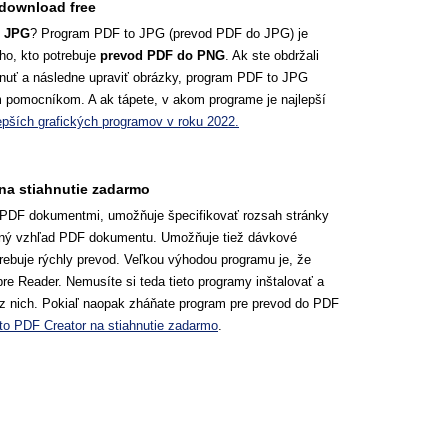
download free
o JPG
? Program PDF to JPG (prevod PDF do JPG) je
ho, kto potrebuje
prevod PDF do PNG
. Ak ste obdržali
hnuť a následne upraviť obrázky, program PDF to JPG
pomocníkom. A ak tápete, v akom programe je najlepší
epších grafických programov v roku 2022.
na stiahnutie zadarmo
 PDF dokumentmi, umožňuje špecifikovať rozsah stránky
dný vzhľad PDF dokumentu. Umožňuje tiež dávkové
trebuje rýchly prevod. Veľkou výhodou programu je, že
re Reader. Nemusíte si teda tieto programy inštalovať a
z nich. Pokiaľ naopak zháňate program pre prevod do PDF
to PDF Creator na stiahnutie zadarmo
.