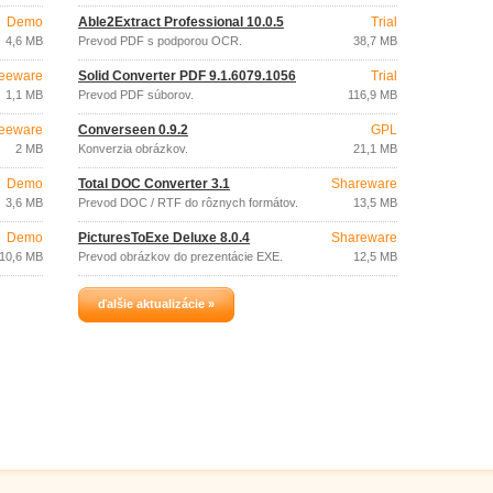
Demo
Able2Extract Professional 10.0.5
Trial
4,6 MB
Prevod PDF s podporou OCR.
38,7 MB
eeware
Solid Converter PDF 9.1.6079.1056
Trial
1,1 MB
Prevod PDF súborov.
116,9 MB
eeware
Converseen 0.9.2
GPL
2 MB
Konverzia obrázkov.
21,1 MB
Demo
Total DOC Converter 3.1
Shareware
3,6 MB
Prevod DOC / RTF do rôznych formátov.
13,5 MB
Demo
PicturesToExe Deluxe 8.0.4
Shareware
10,6 MB
Prevod obrázkov do prezentácie EXE.
12,5 MB
ďalšie aktualizácie »