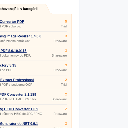
ahovanejšie v kategórii
 Converter PDF
5
079.1056
d PDF súborov.
Trial
ning Image Resizer 1.4.0.0
3
dná zmena obrázkov.
Freeware
2PDF 8.0.10.0115
3
d dokumentov do PDF.
Shareware
ctory 5.35
3
d do PDF.
Freeware
Extract Professional
2
5
d PDF s podporou OCR.
Trial
 PDF Converter 2.1.189
2
d PDF na HTML, DOC, text.
Shareware
ng HEIC Converter 1.0.5
2
d súborov HEIC do JPG / PNG
Freeware
 Generator dotNET 0.9.1
2