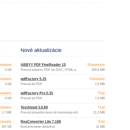
Nové aktualizácie
eeware
ABBYY PDF FineReader 15
Shareware
0 kB
Prevod súborov PDF do DOC, HTML a
330,9 MB
TXT
reware
pdfFactory 5.35
Freeware
0 kB
Prevod do PDF.
7,6 MB
reware
pdfFactory Pro 5.35
Trial
0 kB
Prevod do PDF.
7,4 MB
eeware
TextAloud 3.0.89
Trial
1,7 MB
Prevod písaného textu do hovorenej reči.
21,3 MB
eeware
ReaConverter Lite 7.188
Trial
347 kB
Konvertovanie obrázkov.
11 MB