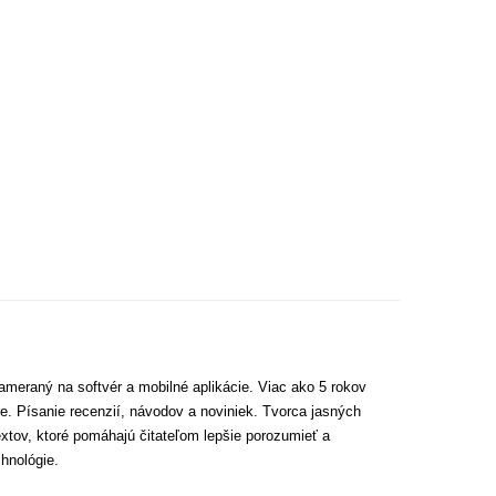
ameraný na softvér a mobilné aplikácie. Viac ako 5 rokov
e. Písanie recenzií, návodov a noviniek. Tvorca jasných
extov, ktoré pomáhajú čitateľom lepšie porozumieť a
hnológie.