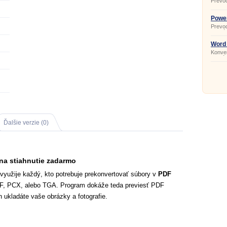
Prevo
podob
Power
Prevod
animác
Word 
Konve
formát
Ďalšie verzie (0)
na stiahnutie zadarmo
 využije každý, kto potrebuje prekonvertovať súbory v
PDF
F, PCX, alebo TGA. Program dokáže teda previesť PDF
 ukladáte vaše obrázky a fotografie.