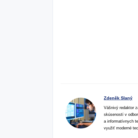
Zdeněk Slaný
Vášnivý redaktor z
skúseností v odbor
a informatívnych t
využiť moderné tec