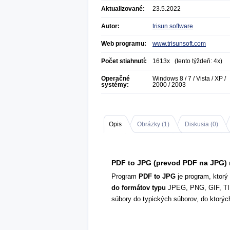
Aktualizované:
23.5.2022
Autor:
trisun software
Web programu:
www.trisunsoft.com
Počet stiahnutí:
1613x (tento týždeň: 4x)
Operačné
Windows 8 / 7 / Vista / XP /
systémy:
2000 / 2003
Opis
Obrázky (
1
)
Diskusia (
0
)
PDF to JPG (prevod PDF na JPG) 
Program
PDF to JPG
je program, ktorý
do formátov typu
JPEG, PNG, GIF, TI
súbory do typických súborov, do ktorých