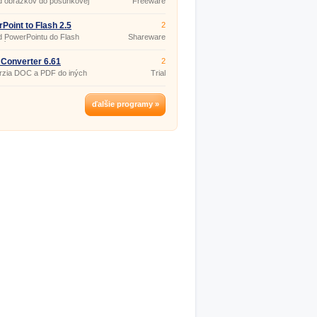
d obrázkov do posunkovej
Freeware
y.
Point to Flash 2.5
2
 PowerPointu do Flash
Shareware
ií.
Converter 6.61
2
rzia DOC a PDF do iných
Trial
ov.
ďalšie programy »