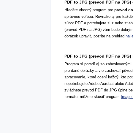
PDF to JPG (prevod PDF na JPG) 
Hľadáte vhodný program pre
prevod d
správnou voľbou. Rovnako aj pre každé
súbor PDF a potrebujete si z neho stia
(prevod PDF na JPG) vám bude dobrým 
obrázok upraviť, pozrite na prehľad
najl
PDF to JPG (prevod PDF na JPG) 
Program si poradí aj so zaheslovanými
pre dané obrázky a vie zachovať pôvo
spracovanie, ktoré ocení každý, kto po
nepotrebujete Adobe Acrobat alebo Adob
zvládnete prevod PDF do JPG úplne be
formátu, môžete skúsiť program
Image 