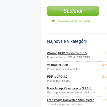
Stiahnuť
🛡 Overené zabezpečenie
Najnovšie v kategórii
iMazing HEIC Converter 1.0.5
Fr
Prevod súborov HEIC do JPG / PNG
Vextractor 7.20
Sha
Prevod rastrových formátov
PDF to JPG 3.0
Sha
Prevod PDF na JPG
Mass Image Compressor 3.1.0.1
Fr
Nástroj pre kompresiu / prevod obrázkov
Free Image Converter and Resizer
Fr
4.1
Jednoduchý prevod obrázkov.