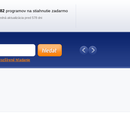
882
programov na stiahnutie zadarmo
edná aktualizácia pred 578 dni
ozšírené hľadanie