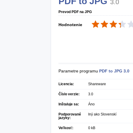
PDF to JPG
3.0
Prevod PDF na JPG
Hodnotenie
Parametre programu
PDF to JPG
3.0
Licencia:
Shareware
Číslo verzie:
3.0
Inštaluje sa:
Áno
Podporované
Iný ako Slovenskí
jazyky:
Veľkosť:
0 kB