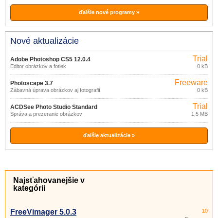
ďalšie nové programy »
Nové aktualizácie
Trial
Adobe Photoshop CS5 12.0.4
Editor obrázkov a fotiek
0 kB
Freeware
Photoscape 3.7
Zábavná úprava obrázkov aj fotografií
0 kB
Trial
ACDSee Photo Studio Standard
Správa a prezeranie obrázkov
1,5 MB
2021
ďalšie aktualizácie »
Najsťahovanejšie v
kategórii
FreeVimager 5.0.3
10