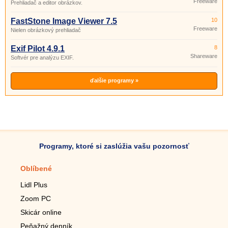
Freeware
Prehliadač a editor obrázkov.
FastStone Image Viewer 7.5
10
Freeware
Nielen obrázkový prehliadač
Exif Pilot 4.9.1
8
Shareware
Softvér pre analýzu EXIF.
ďalšie programy »
Programy, ktoré si zaslúžia vašu pozornosť
Oblíbené
Mobilné aplikácie
Lidl Plus
Krokomer do mobilu
Zoom PC
Lupa do mobilu
Skicár online
Diaľkový TV ovládač
Peňažný denník
Živé tapety do mobilu