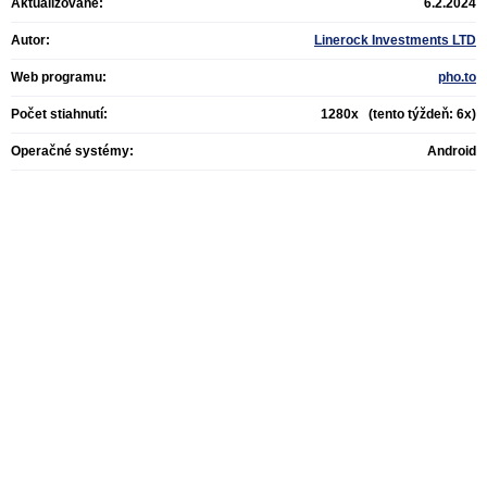
Aktualizované:
6.2.2024
Autor:
Linerock Investments LTD
Web programu:
pho.to
Počet stiahnutí:
1280x (tento týždeň: 6x)
Operačné systémy:
Android