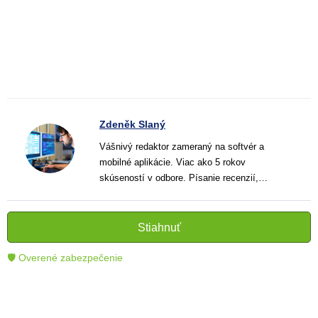
Zdeněk Slaný
Vášnivý redaktor zameraný na softvér a
mobilné aplikácie. Viac ako 5 rokov
skúseností v odbore. Písanie recenzií,
návodov a noviniek. Tvorca jasných a
informatívnych textov, ktoré pomáhajú
čitateľom lepšie porozumieť a využiť moderné
Stiahnuť
technológie.
🛡 Overené zabezpečenie