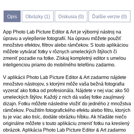
Opis
Obrázky (
1
)
Diskusia (
0
)
Ďalšie verzie (0)
App Photo Lab Picture Editor & Art je výborný nástroj na
úpravu a vylepšenie fotografií. Na úpravu môžete použiť
množstvo efektov, filtrov alebo rámčekov. S touto aplikáciou
môžete vytvárať fotky v rôznych umeleckých štýloch či
zmeniť pozadie na fotke. Získaj kompletný editor s umelou
inteligenciou priamo do mobilného telefónu zadarmo.
V aplikácii Photo Lab Picture Editor & Art zadarmo nájdete
množstvo nástrojov, s ktorými môže vaša bežná fotografia
vyzerať ako fotka od profesionála. Nájdete v nej viac ako 50
umeleckých štýlov. Každý z nich dá vašej fotke zaujímavý
dizajn. Fotku môžete následne vložiť do jedného z množstva
rámčekov. Použitím fotografického efektu alebo filtru, ktorých
tu je viac ako tisíc, dodáte obrázku hĺbku. Ak hľadáte niečo
originálne môžete s touto aplikáciu zmeniť fotku na kreslený
obrázok. Aplikácia Photo Lab Picture Editor & Art zadarmo