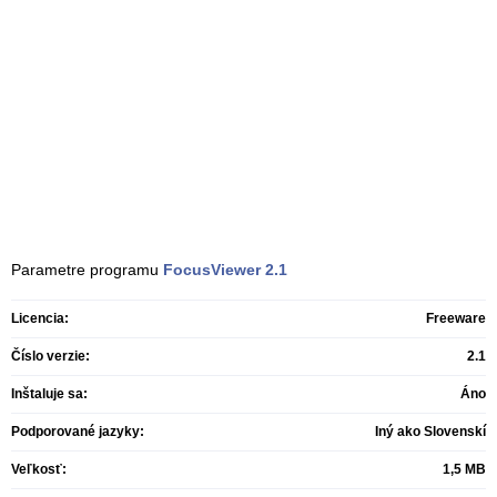
Parametre programu
FocusViewer
2.1
Licencia:
Freeware
Číslo verzie:
2.1
Inštaluje sa:
Áno
Podporované jazyky:
Iný ako Slovenskí
Veľkosť:
1,5 MB