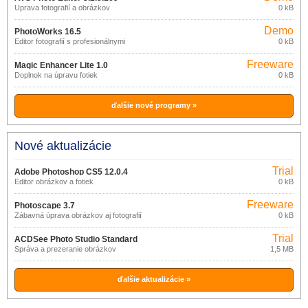
Úprava fotografií a obrázkov
0 kB
Demo
PhotoWorks 16.5
Editor fotografií s profesionálnymi
0 kB
funkciami
Freeware
Magic Enhancer Lite 1.0
Doplnok na úpravu fotiek
0 kB
ďalšie nové programy »
Nové aktualizácie
Trial
Adobe Photoshop CS5 12.0.4
Editor obrázkov a fotiek
0 kB
Freeware
Photoscape 3.7
Zábavná úprava obrázkov aj fotografií
0 kB
Trial
ACDSee Photo Studio Standard
Správa a prezeranie obrázkov
1,5 MB
2021
ďalšie aktualizácie »