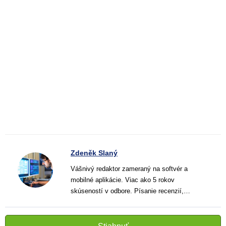
Zdeněk Slaný
Vášnivý redaktor zameraný na softvér a
mobilné aplikácie. Viac ako 5 rokov
skúseností v odbore. Písanie recenzií,
návodov a noviniek. Tvorca jasných a
informatívnych textov, ktoré pomáhajú
čitateľom lepšie porozumieť a využiť moderné