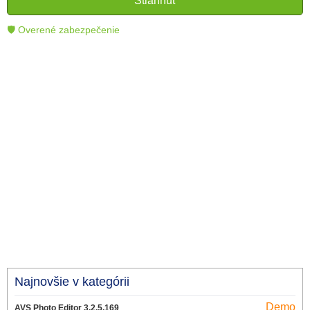
Stiahnuť
technológie.
🛡 Overené zabezpečenie
Najnovšie v kategórii
Demo
AVS Photo Editor 3.2.5.169