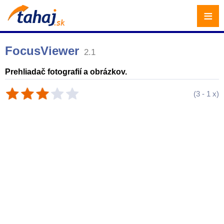
≡
FocusViewer
2.1
Prehliadač fotografií a obrázkov.
(
3
-
1
x)