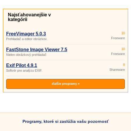
Najsťahovanejšie v
kategórii
FreeVimager 5.0.3
10
Freeware
Prehliadač a editor obrázkov.
FastStone Image Viewer 7.5
10
Freeware
Nielen obrázkový prehliadač
Exif Pilot 4.9.1
8
Shareware
Softvér pre analýzu EXIF.
ďalšie programy »
Programy, ktoré si zaslúžia vašu pozornosť