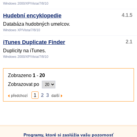
Windows 2000/XP/Vista/7/8/10
Hudební encyklopedie
4.1.5
Databáza hudobných umelcov.
Windows XP/Vista/7/8/10
iTunes Duplicate Finder
2.1
Duplicity na iTunes.
Windows 2000/XP/Vista/7/8/10
Zobrazeno
1
-
20
Zobrazovat po
1
2
3
předchozí
další
Programy, ktoré si zaslúžia vašu pozornosť