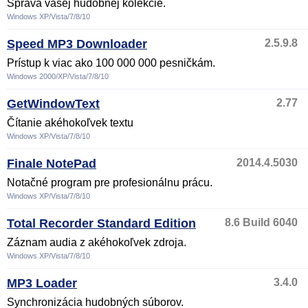
Správa vašej hudobnej kolekcie.
Windows XP/Vista/7/8/10
Speed MP3 Downloader
2.5.9.8
Prístup k viac ako 100 000 000 pesničkám.
Windows 2000/XP/Vista/7/8/10
GetWindowText
2.77
Čítanie akéhokoľvek textu
Windows XP/Vista/7/8/10
Finale NotePad
2014.4.5030
Notačné program pre profesionálnu prácu.
Windows XP/Vista/7/8/10
Total Recorder Standard Edition
8.6 Build 6040
Záznam audia z akéhokoľvek zdroja.
Windows XP/Vista/7/8/10
MP3 Loader
3.4.0
Synchronizácia hudobných súborov.