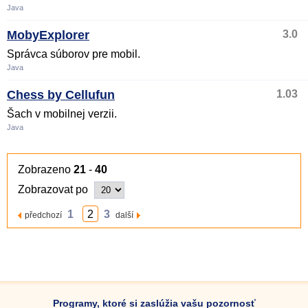
Java
MobyExplorer
3.0
Správca súborov pre mobil.
Java
Chess by Cellufun
1.03
Šach v mobilnej verzii.
Java
Zobrazeno
21
-
40
Zobrazovat po
1
2
3
předchozí
další
Programy, ktoré si zaslúžia vašu pozornosť