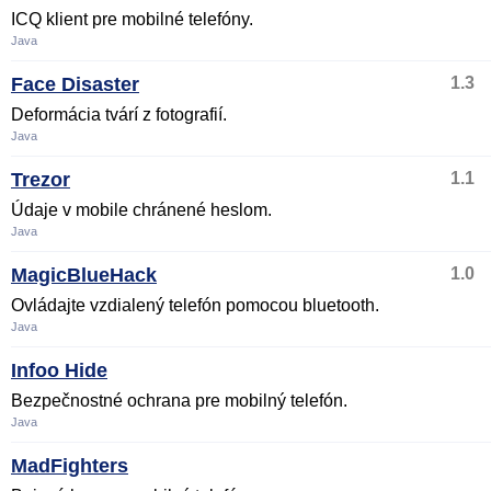
ICQ klient pre mobilné telefóny.
Java
Face Disaster
1.3
Deformácia tvárí z fotografií.
Java
Trezor
1.1
Údaje v mobile chránené heslom.
Java
MagicBlueHack
1.0
Ovládajte vzdialený telefón pomocou bluetooth.
Java
Infoo Hide
Bezpečnostné ochrana pre mobilný telefón.
Java
MadFighters