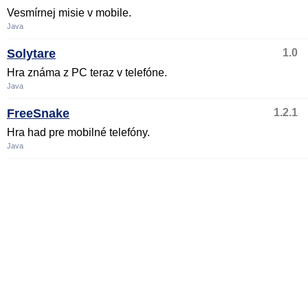
Vesmírnej misie v mobile.
Java
Solytare
1.0
Hra známa z PC teraz v telefóne.
Java
FreeSnake
1.2.1
Hra had pre mobilné telefóny.
Java