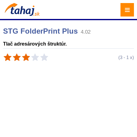
≡
STG FolderPrint Plus
4.02
Tlač adresárových štruktúr.
(
3
-
1
x)