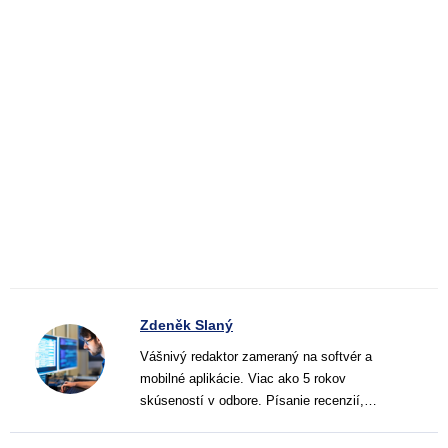
Zdeněk Slaný
Vášnivý redaktor zameraný na softvér a
mobilné aplikácie. Viac ako 5 rokov
skúseností v odbore. Písanie recenzií,
návodov a noviniek. Tvorca jasných a
informatívnych textov, ktoré pomáhajú