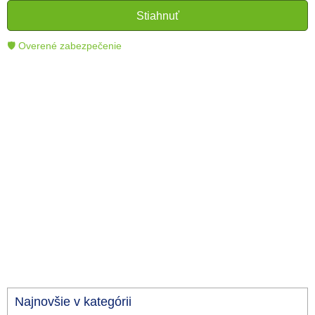
čitateľom lepšie porozumieť a využiť moderné
Stiahnuť
technológie.
🛡 Overené zabezpečenie
Najnovšie v kategórii