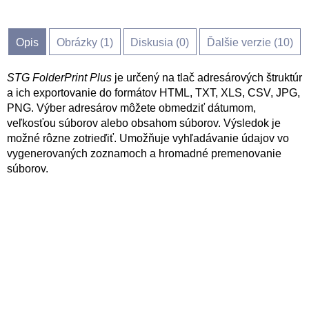
Opis
Obrázky (
1
)
Diskusia (
0
)
Ďalšie verzie (10)
STG FolderPrint Plus
je určený na tlač adresárových štruktúr
a ich exportovanie do formátov HTML, TXT, XLS, CSV, JPG,
PNG. Výber adresárov môžete obmedziť dátumom,
veľkosťou súborov alebo obsahom súborov. Výsledok je
možné rôzne zotrieďiť. Umožňuje vyhľadávanie údajov vo
vygenerovaných zoznamoch a hromadné premenovanie
súborov.