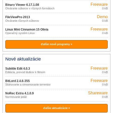
Freeware
Binary Viewer 6.17.1.08
Otváranie súborov v rôznych formátoch
0 kB
Demo
FileViewPro 2013
Otváranie rôznych súborov
0 kB
Freeware
Linux Mint Cinnamon 15 Olivia
Operačný systém Linux
0 kB
ďalšie nové programy »
Nové aktualizácie
Freeware
Subtitle Edit 4.0.3
Editácia, prevod titulkov k filmom
0 kB
Freeware
BitLord 2.4.6-355
Sťahovanie a streamovanie torrentov
0 kB
Shareware
NoRec Extra 4.1.0.9
Normovanie jedál
0 kB
ďalšie aktualizácie »