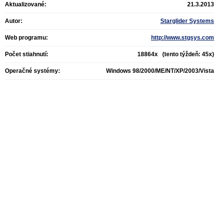
Aktualizované:
21.3.2013
Autor:
Starglider Systems
Web programu:
http://www.stgsys.com
Počet stiahnutí:
18864x (tento týždeň: 45x)
Operačné systémy:
Windows 98/2000/ME/NT/XP/2003/Vista