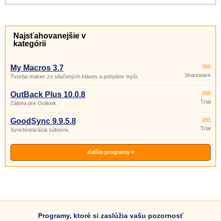
Najsťahovanejšie v
kategórii
My Macros 3.7
388
Shareware
Tvorba makier zo stlačených kláves a pohybov myši.
OutBack Plus 10.0.8
298
Trial
Záloha pre Outlook.
GoodSync 9.9.5.8
283
Trial
Synchronizácia súborov.
ďalšie programy »
Programy, ktoré si zaslúžia vašu pozornosť