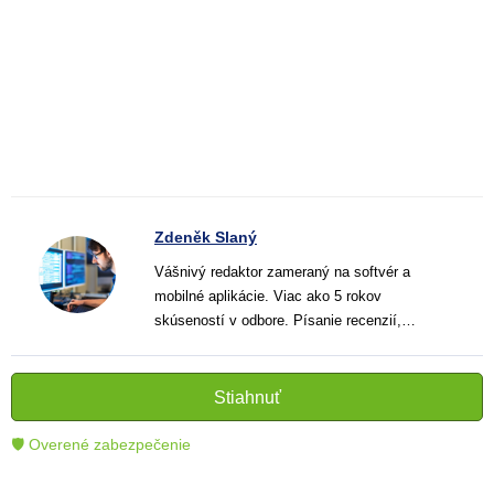
Zdeněk Slaný
Vášnivý redaktor zameraný na softvér a
mobilné aplikácie. Viac ako 5 rokov
skúseností v odbore. Písanie recenzií,
návodov a noviniek. Tvorca jasných a
informatívnych textov, ktoré pomáhajú
čitateľom lepšie porozumieť a využiť moderné
Stiahnuť
technológie.
🛡 Overené zabezpečenie