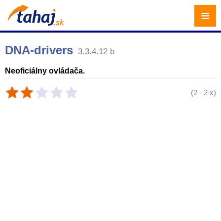
≡
DNA-drivers
3.3.4.12 b
Neoficiálny ovládača.
(
2
-
2
x)