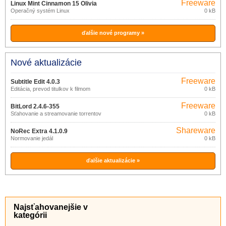
Freeware
Linux Mint Cinnamon 15 Olivia
Operačný systém Linux
0 kB
ďalšie nové programy »
Nové aktualizácie
Freeware
Subtitle Edit 4.0.3
Editácia, prevod titulkov k filmom
0 kB
Freeware
BitLord 2.4.6-355
Sťahovanie a streamovanie torrentov
0 kB
Shareware
NoRec Extra 4.1.0.9
Normovanie jedál
0 kB
ďalšie aktualizácie »
Najsťahovanejšie v
kategórii