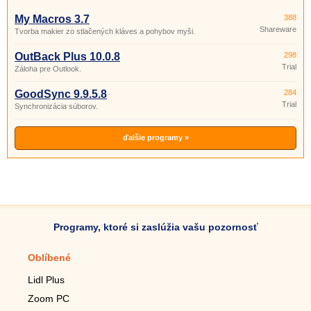
My Macros 3.7
388
Shareware
Tvorba makier zo stlačených kláves a pohybov myši.
OutBack Plus 10.0.8
298
Trial
Záloha pre Outlook.
GoodSync 9.9.5.8
284
Trial
Synchronizácia súborov.
ďalšie programy »
Programy, ktoré si zaslúžia vašu pozornosť
Oblíbené
Mobilné aplikácie
Lidl Plus
Krokomer do mobilu
Zoom PC
Lupa do mobilu