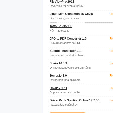
FileViewPro 2013
Otváranie rôznych súborov
Linux Mint Cinnamon 15 Olivia
Fr
Operačný systém Linux
Tatto Studio 1.0
Návrh tetovania
JPG to PDF Converter 1.0
Fr
Prevod obrázkov do PDF
Subtitle Translator 2.1
Fr
Program na preklad titulkov
Shein 10.4.3
Fr
Online nakupovanie cez aplikáciu
Temu 2.43.0
Fr
Online nákupná aplikácia
Ubian 2.17.1
Fr
Dopravná karta v mobile
DriverPack Solution Online 17.7.56
Fr
Aktualizáciu ovládačov