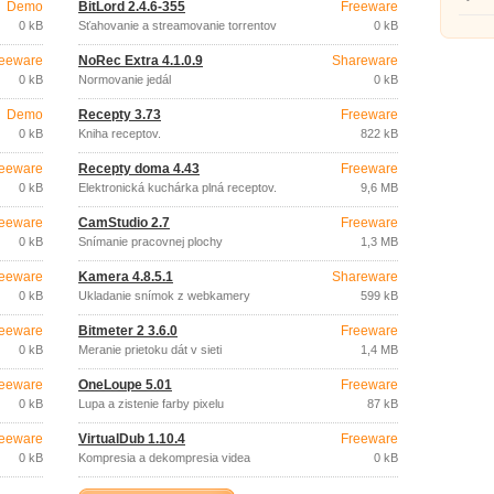
Demo
BitLord 2.4.6-355
Freeware
0 kB
Sťahovanie a streamovanie torrentov
0 kB
eeware
NoRec Extra 4.1.0.9
Shareware
0 kB
Normovanie jedál
0 kB
Demo
Recepty 3.73
Freeware
0 kB
Kniha receptov.
822 kB
eeware
Recepty doma 4.43
Freeware
0 kB
Elektronická kuchárka plná receptov.
9,6 MB
eeware
CamStudio 2.7
Freeware
0 kB
Snímanie pracovnej plochy
1,3 MB
eeware
Kamera 4.8.5.1
Shareware
0 kB
Ukladanie snímok z webkamery
599 kB
eeware
Bitmeter 2 3.6.0
Freeware
0 kB
Meranie prietoku dát v sieti
1,4 MB
eeware
OneLoupe 5.01
Freeware
0 kB
Lupa a zistenie farby pixelu
87 kB
eeware
VirtualDub 1.10.4
Freeware
0 kB
Kompresia a dekompresia videa
0 kB