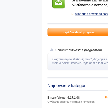
Sťahovanie začne au
Ak sťahovanie nezačne, 
stiahnuť z download.sose
» späť na detail programu
Oznámiť ťažkosti s programom
Program nejde stiahnuť, má chybný opis a
viete o novšiu verziu? Dajte nám o tom ved
Najnovšie v kategórii
Binary Viewer 6.17.1.08
Fr
Otváranie súborov v rôznych formátoch