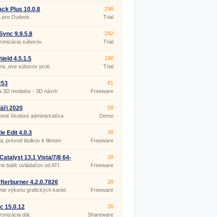
ck Plus 10.0.8
298
 pre Outlook.
Trial
ync 9.9.5.8
292
onizácia súborov.
Trial
ield 4.5.1.5
190
a .exe súborov proti
Trial
utú.
253
81
a 3D modelov - 3D návrh
Freeware
ru
áři 2020
58
tné školské administratíva
Demo
le Edit 4.0.3
38
ia, prevod titulkov k filmom
Freeware
atalyst 13.1 Vista/7/8 64-
28
lne balík ovládačov od ATI.
Freeware
fterburner 4.2.0.7826
28
ie výkonu grafických kariet
Freeware
c 15.0.12
26
onizácia dát.
Shareware