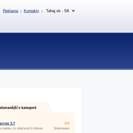
Reklama
Kontakty
|
|
ahovanější v kategorii
cros 3.7
388
 makier zo stlačených kláves
Shareware
bov myši.