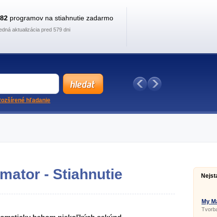
882
programov na stiahnutie zadarmo
edná aktualizácia pred 579 dni
ozšírené hľadanie
mator - Stiahnutie
Nejst
My Ma
Tvorba
a pohy