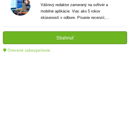
Vášnivý redaktor zameraný na softvér a
mobilné aplikácie. Viac ako 5 rokov
skúseností v odbore. Písanie recenzií,
návodov a noviniek. Tvorca jasných a
informatívnych textov, ktoré pomáhajú
čitateľom lepšie porozumieť a využiť moderné
Stiahnuť
technológie.
🛡 Overené zabezpečenie