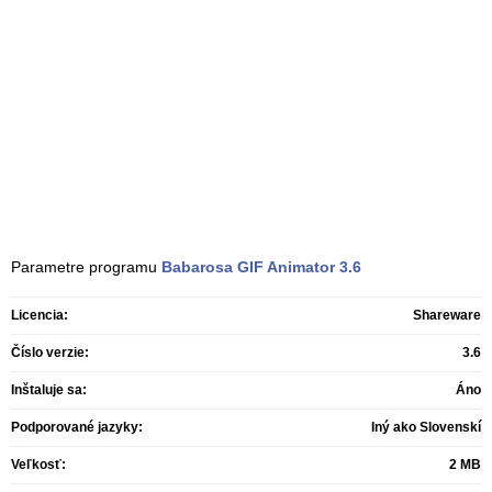
Parametre programu
Babarosa GIF Animator
3.6
Licencia:
Shareware
Číslo verzie:
3.6
Inštaluje sa:
Áno
Podporované jazyky:
Iný ako Slovenskí
Veľkosť:
2 MB