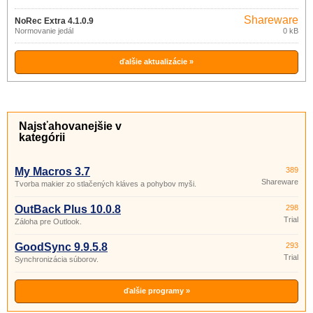
Shareware
NoRec Extra 4.1.0.9
Normovanie jedál
0 kB
ďalšie aktualizácie »
Najsťahovanejšie v
kategórii
My Macros 3.7
389
Shareware
Tvorba makier zo stlačených kláves a pohybov myši.
OutBack Plus 10.0.8
298
Trial
Záloha pre Outlook.
GoodSync 9.9.5.8
293
Trial
Synchronizácia súborov.
ďalšie programy »