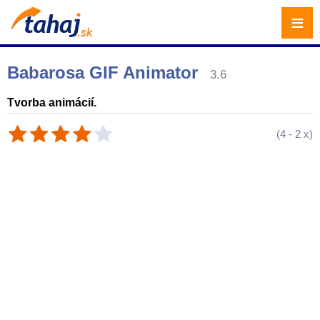
≡
Babarosa GIF Animator
3.6
Tvorba animácií.
(
4
-
2
x)