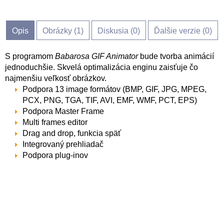
Opis
Obrázky (
1
)
Diskusia (
0
)
Ďalšie verzie (0)
S programom
Babarosa GIF Animator
bude tvorba animácií
jednoduchšie. Skvelá optimalizácia enginu zaisťuje čo
najmenšiu veľkosť obrázkov.
Podpora 13 image formátov (BMP, GIF, JPG, MPEG,
PCX, PNG, TGA, TIF, AVI, EMF, WMF, PCT, EPS)
Podpora Master Frame
Multi frames editor
Drag and drop, funkcia späť
Integrovaný prehliadač
Podpora plug-inov