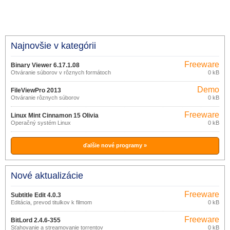
Najnovšie v kategórii
Freeware
Binary Viewer 6.17.1.08
Otváranie súborov v rôznych formátoch
0 kB
Demo
FileViewPro 2013
Otváranie rôznych súborov
0 kB
Freeware
Linux Mint Cinnamon 15 Olivia
Operačný systém Linux
0 kB
ďalšie nové programy »
Nové aktualizácie
Freeware
Subtitle Edit 4.0.3
Editácia, prevod titulkov k filmom
0 kB
Freeware
BitLord 2.4.6-355
Sťahovanie a streamovanie torrentov
0 kB