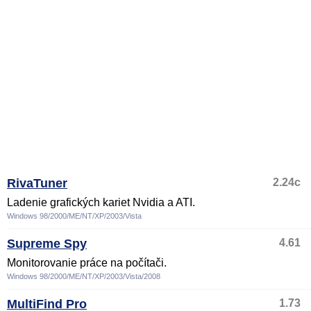
RivaTuner
2.24c
Ladenie grafických kariet Nvidia a ATI.
Windows 98/2000/ME/NT/XP/2003/Vista
Supreme Spy
4.61
Monitorovanie práce na počítači.
Windows 98/2000/ME/NT/XP/2003/Vista/2008
MultiFind Pro
1.73