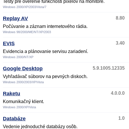
Testy pre overenie funkčnosti pixelov na monitore.
Windows 2000/XP/2003/Vista/7
Replay AV
8.80
Počúvanie a záznam internetového rádia.
Windows 98/2000/ME/NT/XP/2003
EVIS
3.40
Evidencia a plánovanie servisu zariadení.
Windows 2000/NT/XP
Google Desktop
5.9.1005.12335
Vyhľadávač súborov na pevných diskoch.
Windows 2000/2003/XP/Vista
Raketu
4.0.0.0
Komunikačný klient.
Windows 2000/XP/Vista
Databáze
1.0
Vedenie jednoduché databázy osôb.