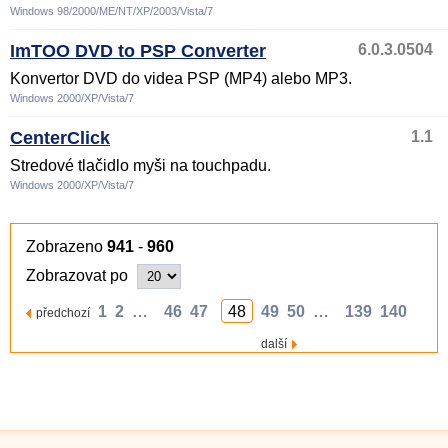
Windows 98/2000/ME/NT/XP/2003/Vista/7
ImTOO DVD to PSP Converter
6.0.3.0504
Konvertor DVD do videa PSP (MP4) alebo MP3.
Windows 2000/XP/Vista/7
CenterClick
1.1
Stredové tlačidlo myši na touchpadu.
Windows 2000/XP/Vista/7
Zobrazeno
941
-
960
Zobrazovat po
1
2
…
46
47
48
49
50
…
139
140
předchozí
další