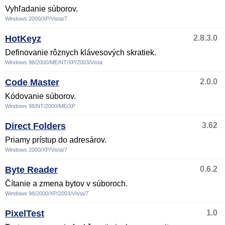
Vyhľadanie súborov.
Windows 2000/XP/Vista/7
HotKeyz
2.8.3.0
Definovanie rôznych klávesových skratiek.
Windows 98/2000/ME/NT/XP/2003/Vista
Code Master
2.0.0
Kódovanie súborov.
Windows 98/NT/2000/ME/XP
Direct Folders
3.62
Priamy prístup do adresárov.
Windows 2000/XP/Vista/7
Byte Reader
0.6.2
Čítanie a zmena bytov v súboroch.
Windows 98/2000/XP/2003/Vista/7
PixelTest
1.0