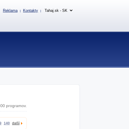
Reklama
Kontakty
|
|
00 programov.
9
140
další