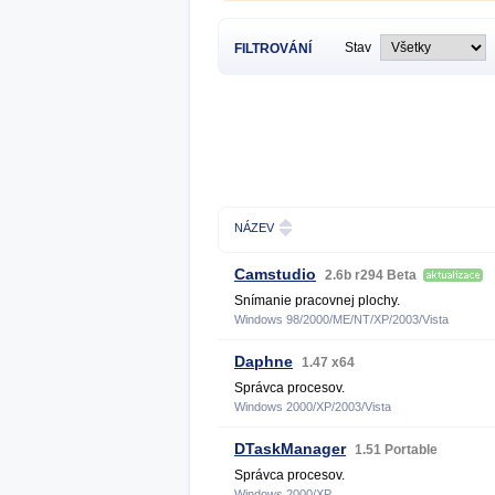
Stav
FILTROVÁNÍ
NÁZEV
Camstudio
2.6b r294 Beta
Snímanie pracovnej plochy.
Windows 98/2000/ME/NT/XP/2003/Vista
Daphne
1.47 x64
Správca procesov.
Windows 2000/XP/2003/Vista
DTaskManager
1.51 Portable
Správca procesov.
Windows 2000/XP