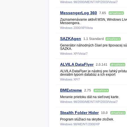
Windows 98/2000/ME/NT/XP/2003/Vista/7
MessengerLog 360
7.65
Zaznamenávanie aktivít MSN, Windows Liv
Messengera.
Windows 2000/XP/Vista
SAZKAgen
1.1 Standard
Generátor náhodných čísel pre tipovacej s
SAZKA.
Windows XP/Vista/7
ALVILA DataFlyer
2.0.141
ALVILA DataFlyer je nástroj pre ľahký prístu
deviatim typom databáz a ich export
Windows XP/7
BMExtreme
2.75
Meranie prietoku dát na sieťovej karte.
Windows 98/2000/ME/NT/XP/2003/Vista/7
Stealth Folder Hider
10.0
Program slúžiaci na skrytie zložiek.
Windows 98/ME/NT/2000/XP