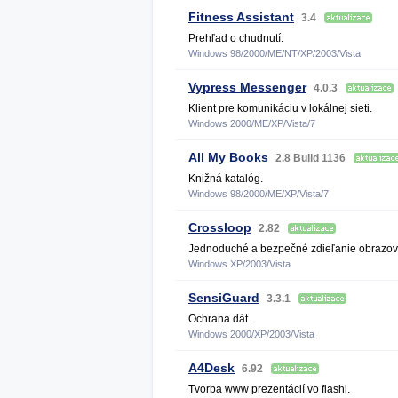
Fitness Assistant
3.4
Prehľad o chudnutí.
Windows 98/2000/ME/NT/XP/2003/Vista
Vypress Messenger
4.0.3
Klient pre komunikáciu v lokálnej sieti.
Windows 2000/ME/XP/Vista/7
All My Books
2.8 Build 1136
Knižná katalóg.
Windows 98/2000/ME/XP/Vista/7
Crossloop
2.82
Jednoduché a bezpečné zdieľanie obrazov
Windows XP/2003/Vista
SensiGuard
3.3.1
Ochrana dát.
Windows 2000/XP/2003/Vista
A4Desk
6.92
Tvorba www prezentácií vo flashi.