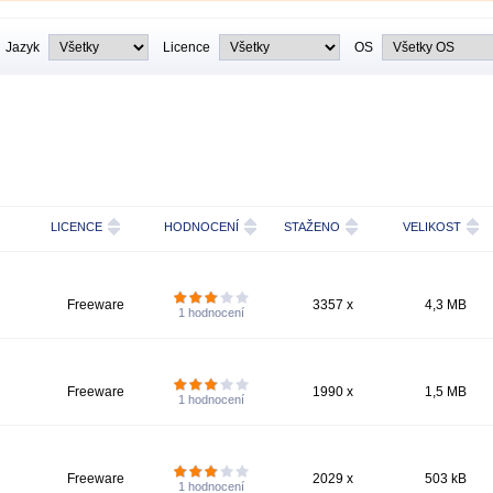
Jazyk
Licence
OS
LICENCE
HODNOCENÍ
STAŽENO
VELIKOST
Freeware
3357 x
4,3 MB
1
hodnocení
Freeware
1990 x
1,5 MB
1
hodnocení
Freeware
2029 x
503 kB
1
hodnocení