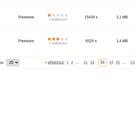
Freeware
15439 x
3,1 MB
1
hodnocení
Freeware
6525 x
1,4 MB
1
hodnocení
předchozí
1
2
…
31
32
33
34
35
…
13
 po