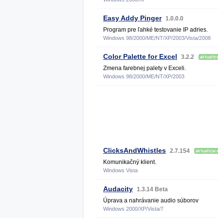
Easy Addy Pinger
1.0.0.0
Program pre ľahké testovanie IP adries.
Windows 98/2000/ME/NT/XP/2003/Vista/2008
Color Palette for Excel
3.2.2
Zmena farebnej palety v Exceli.
Windows 98/2000/ME/NT/XP/2003
ClicksAndWhistles
2.7.154
Komunikačný klient.
Windows Vista
Audacity
1.3.14 Beta
Úprava a nahrávanie audio súborov
Windows 2000/XP/Vista/7