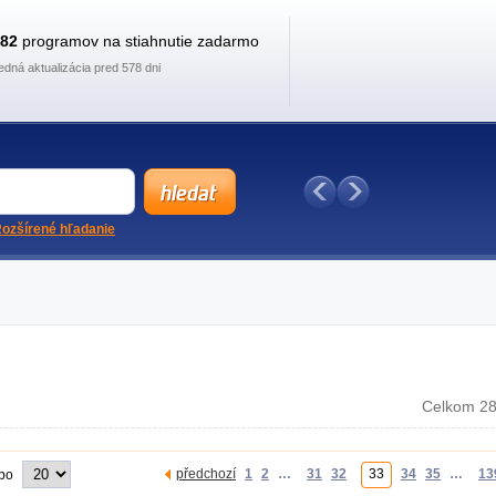
882
programov na stiahnutie zadarmo
edná aktualizácia pred 578 dni
ozšírené hľadanie
Celkom 28
předchozí
1
2
…
31
32
33
34
35
…
13
 po