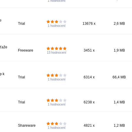
1
hodnocení
e
Trial
13676 x
2,6 MB
1
hodnocení
úťaže
Freeware
3451 x
1,9 MB
13
hodnocení
p k
Trial
6314 x
66,4 MB
1
hodnocení
Trial
6238 x
1,4 MB
1
hodnocení
Shareware
4821 x
1,2 MB
1
hodnocení