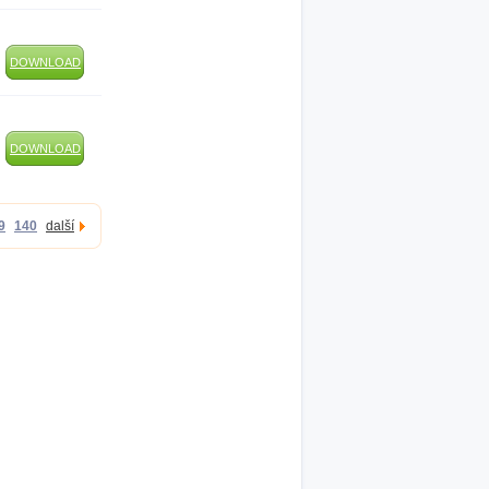
DOWNLOAD
DOWNLOAD
9
140
další