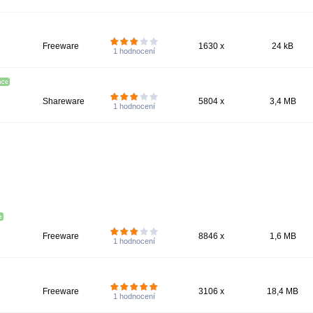
Freeware
1630 x
24 kB
1
hodnocení
Shareware
5804 x
3,4 MB
1
hodnocení
Freeware
8846 x
1,6 MB
1
hodnocení
Freeware
3106 x
18,4 MB
1
hodnocení