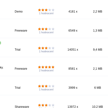
Demo
4181 x
2,2 MB
1
hodnocení
Freeware
6549 x
1,3 MB
1
hodnocení
Trial
14051 x
9,4 MB
1
hodnocení
ky.
Freeware
8581 x
2,1 MB
2
hodnocení
Trial
3999 x
6 MB
1
hodnocení
Shareware
13972 x
10,2 MB