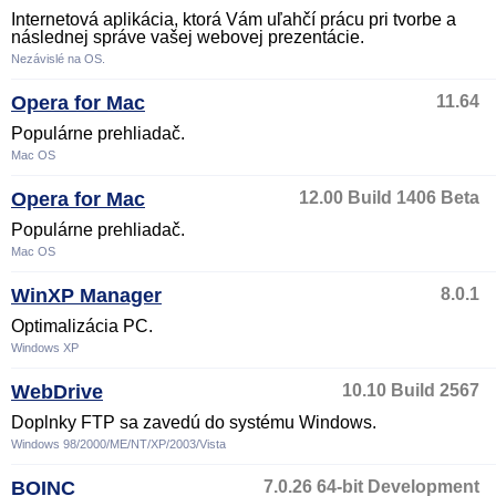
Internetová aplikácia, ktorá Vám uľahčí prácu pri tvorbe a
následnej správe vašej webovej prezentácie.
Nezávislé na OS.
Opera for Mac
11.64
Populárne prehliadač.
Mac OS
Opera for Mac
12.00 Build 1406 Beta
Populárne prehliadač.
Mac OS
WinXP Manager
8.0.1
Optimalizácia PC.
Windows XP
WebDrive
10.10 Build 2567
Doplnky FTP sa zavedú do systému Windows.
Windows 98/2000/ME/NT/XP/2003/Vista
BOINC
7.0.26 64-bit Development