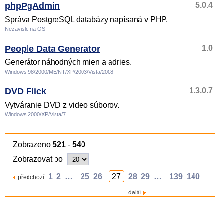
phpPgAdmin
5.0.4
Správa PostgreSQL databázy napísaná v PHP.
Nezávislé na OS
People Data Generator
1.0
Generátor náhodných mien a adries.
Windows 98/2000/ME/NT/XP/2003/Vista/2008
DVD Flick
1.3.0.7
Vytváranie DVD z video súborov.
Windows 2000/XP/Vista/7
Zobrazeno
521
-
540
Zobrazovat po
1
2
…
25
26
27
28
29
…
139
140
předchozí
další