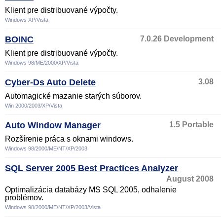
Klient pre distribuované výpočty.
Windows XP/Vista
BOINC
7.0.26 Development
Klient pre distribuované výpočty.
Windows 98/ME/2000/XP/Vista
Cyber-Ds Auto Delete
3.08
Automagické mazanie starých súborov.
Win 2000/2003/XP/Vista
Auto Window Manager
1.5 Portable
Rozšírenie práca s oknami windows.
Windows 98/2000/ME/NT/XP/2003
SQL Server 2005 Best Practices Analyzer
August 2008
Optimalizácia databázy MS SQL 2005, odhalenie
problémov.
Windows 98/2000/ME/NT/XP/2003/Vista