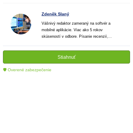
Zdeněk Slaný
Vášnivý redaktor zameraný na softvér a
mobilné aplikácie. Viac ako 5 rokov
skúseností v odbore. Písanie recenzií,
návodov a noviniek. Tvorca jasných a
informatívnych textov, ktoré pomáhajú
čitateľom lepšie porozumieť a využiť moderné
Stiahnuť
technológie.
🛡 Overené zabezpečenie