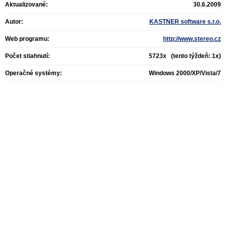
Aktualizované:
30.6.2009
Autor:
KASTNER software s.r.o.
Web programu:
http://www.stereo.cz
Počet stiahnutí:
5723x (tento týždeň: 1x)
Operačné systémy:
Windows 2000/XP/Vista/7