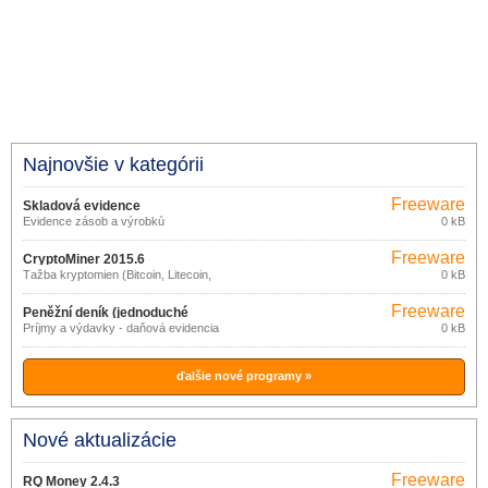
Najnovšie v kategórii
Freeware
Skladová evidence
Evidence zásob a výrobků
0 kB
Freeware
CryptoMiner 2015.6
Ťažba kryptomien (Bitcoin, Litecoin,
0 kB
Dogecoin)
Freeware
Peněžní deník (jednoduché
Príjmy a výdavky - daňová evidencia
0 kB
účetnictví) 1.4
ďalšie nové programy »
Nové aktualizácie
Freeware
RQ Money 2.4.3