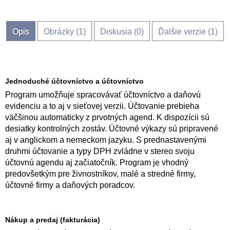
Opis
Obrázky (
1
)
Diskusia (
0
)
Ďalšie verzie (1)
Jednoduché účtovníctvo a účtovníctvo
Program umožňuje spracovávať účtovníctvo a daňovú
evidenciu a to aj v sieťovej verzii. Účtovanie prebieha
väčšinou automaticky z prvotných agend. K dispozícii sú
desiatky kontrolných zostáv. Účtovné výkazy sú pripravené
aj v anglickom a nemeckom jazyku. S prednastavenými
druhmi účtovanie a typy DPH zvládne v stereo svoju
účtovnú agendu aj začiatočník. Program je vhodný
predovšetkým pre živnostníkov, malé a stredné firmy,
účtovné firmy a daňových poradcov.
Nákup a predaj (fakturácia)