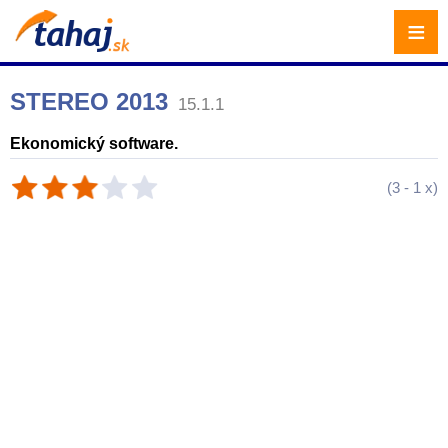
≡
STEREO 2013
15.1.1
Ekonomický software.
(
3
-
1
x)