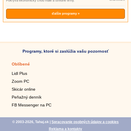
Pokrýva ekonomický chod malé a stredné firmy.
ďalšie programy »
Programy, ktoré si zaslúžia vašu pozornosť
Oblíbené
Mobilné aplikácie
Lidl Plus
Krokomer do mobilu
Zoom PC
Lupa do mobilu
Skicár online
Diaľkový TV ovládač
Peňažný denník
Živé tapety do mobilu
FB Messenger na PC
Mariáš do mobilu
© 2003-2026, Tahaj.sk
|
Spracovanie osobných údajov a cookies
Reklama a kontakty