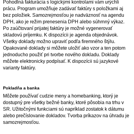
Pohodlná fakturácia s logickými kontrolami vám urýchli
prácu. Program umožňuje zadávať faktúry s položkami aj
bez položiek. Samozrejmosťou je nadväznosť na agendu
DPH, ako je režim prenesenia DPH alebo súhrnný výkaz.
Po zaúčtovaní prijatej faktúry je možné vygenerovať
skladovú príjemku. K dispozícii je agenda objednávok.
Všetky doklady možno upraviť podľa firemného štýlu.
Opakované doklady si môžete uložiť ako vzor a ten potom
jednoducho použiť pri tvorbe nového dokladu. Doklady
môžete elektronicky podpísať. K dispozícii sú jazykové
varianty faktúry.
Pokladňa a banka
Môžete používať cudzie meny a homebanking, ktorý je
dostupný pre všetky bežné banky, ktoré pôsobia na trhu v
SR. Užitočnými funkciami sú napríklad zostatok k dátumu
alebo prečíslovanie dokladov. Tvorba príkazov na úhradu je
samozrejmosťou.