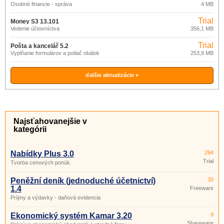
Osobné financie - správa
4 MB
Trial
Money S3 13.101
Vedenie účtovníctva
356,1 MB
Trial
Pošta a kancelář 5.2
Vypĺňanie formulárov a potlač obálok
253,9 MB
ďalšie aktualizácie »
Najsťahovanejšie v
kategórii
Nabídky Plus 3.0
294
Trial
Tvorba cenových ponúk.
Peněžní deník (jednoduché účetnictví)
30
1.4
Freeware
Príjmy a výdavky - daňová evidencia
Ekonomický systém Kamar 3.20
9
Shareware