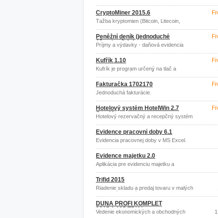
CryptoMiner 2015.6
Fr
Ťažba kryptomien (Bitcoin, Litecoin,
Dogecoin)
Peněžní deník (jednoduché
Fr
účetnictví) 1.4
Príjmy a výdavky - daňová evidencia
Kufřík 1.10
Fr
Kufrík je program určený na tlač a
evidenciu faktúr pre SZČO
Fakturačka 1702170
Fr
Jednoduchá fakturácie.
Hotelový systém HotelWin 2.7
Fr
StartVerze
Hotelový rezervačný a recepčný systém
s EET
Evidence pracovní doby 6.1
Evidencia pracovnej doby v MS Excel.
Evidence majetku 2.0
Aplikácia pre evidenciu majetku a
materiálu v MS Excel.
Trifid 2015
Riadenie skladu a predaj tovaru v malých
a stredných firmách.
DUNA PROFI KOMPLET
2015.1.125 TRIAL
Vedenie ekonomických a obchodných
1
agend firiem a podnikateľov.