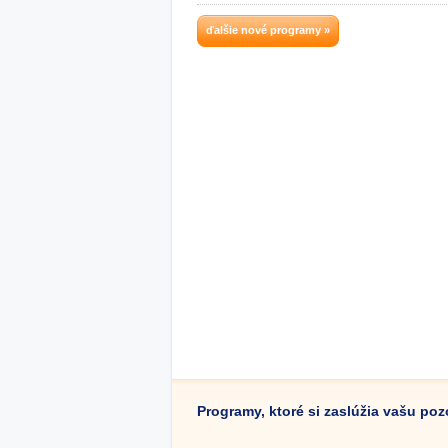
ďalšie nové programy »
Programy, ktoré si zaslúžia vašu po