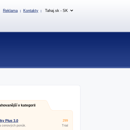
Reklama
Kontakty
|
|
ahovanější v kategorii
ky Plus 3.0
299
a cenových ponúk.
Trial