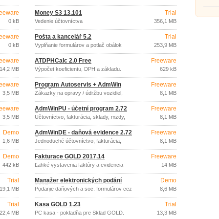
ciest 
eeware
Money S3 13.101
Trial
0 kB
Vedenie účtovníctva
356,1 MB
eeware
Pošta a kancelář 5.2
Trial
0 kB
Vypĺňanie formulárov a potlač obálok
253,9 MB
eeware
ATDPHCalc 2.0 Free
Freeware
14,2 MB
Výpočet koeficientu, DPH a základu.
629 kB
eeware
Program Autoservis + AdmWin
Freeware
2.72 Start
3,5 MB
Zákazky na opravy / údržbu vozidiel,
8,1 MB
sklady, účtenky EET
eeware
AdmWinPU - účetní program 2.72
Freeware
Start
3,5 MB
Účtovníctvo, fakturácia, sklady, mzdy,
8,1 MB
zákazky, EET
Demo
AdmWinDE - daňová evidence 2.72
Freeware
Start
1,6 MB
Jednoduché účtovníctvo, fakturácia,
8,1 MB
sklady, zákazky, mzdy, EET
Demo
Fakturace GOLD 2017.14
Freeware
442 kB
Ľahké vystavenia faktúry a evidencia
14 MB
pohľadávok
Trial
Manažer elektronických podání
Demo
2017
19,1 MB
Podanie daňových a soc. formulárov cez
8,6 MB
dátové schránky
Trial
Kasa GOLD 1.23
Trial
22,4 MB
PC kasa - pokladňa pre Sklad GOLD.
13,3 MB