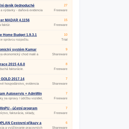
ní deník (jednoduché
27
ctví) 1.4
 a výdavky - daňová evidencia
Freeware
icer MADAR 4.1156
15
 faktúr.
Freeware
e Home Budget 1.9.3.1
10
e správcu rozpočtu.
Trial
omický systém Kamar
9
va ekonomický chod malé a
Shareware
é firmy.
race 2015 4.6.0
8
uchá fakturácie.
Freeware
d GOLD 2017.14
7
vé hospodárstvo, evidencia
Shareware
, materiálu, fakturácie.
ram Autoservis + AdmWin
7
Start
y na opravy / údržbu vozidiel,
Freeware
, účtenky EET
inPU - účetní program
7
Start
íctvo, fakturácia, sklady,
Freeware
 zákazky, EET
PLAN Cestovní příkazy a
6
jízd
cia a vyúčtovanie pracovných
Shareware