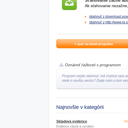
Sťahovanie začne au
Ak sťahovanie nezačne, 
stiahnuť z download.sose
stiahnuť z http://www.rq.s
» späť na detail programu
Oznámiť ťažkosti s programom
Program nejde stiahnuť, má chybný opis a
viete o novšiu verziu? Dajte nám o tom ved
Najnovšie v kategórii
Skladová evidence
Fr
Evidence zásob a výrobků