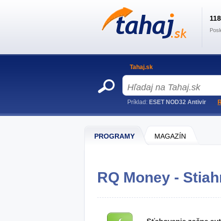
11
Posl
Tahaj.sk
Príklad:
ESET NOD32 Antivir
R
PROGRAMY
MAGAZÍN
RQ Money - Stiah