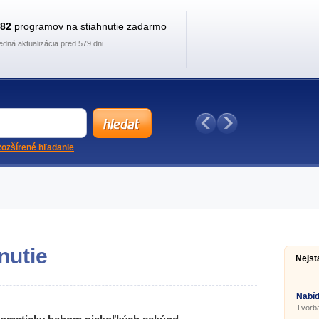
882
programov na stiahnutie zadarmo
edná aktualizácia pred 579 dni
ozšírené hľadanie
nutie
Nejst
Nabíd
Tvorb