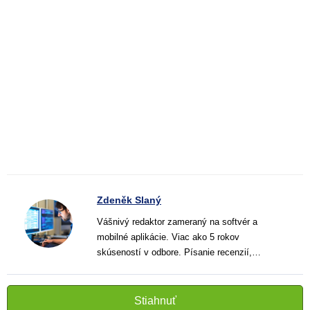
Zdeněk Slaný
Vášnivý redaktor zameraný na softvér a
mobilné aplikácie. Viac ako 5 rokov
skúseností v odbore. Písanie recenzií,
návodov a noviniek. Tvorca jasných a
informatívnych textov, ktoré pomáhajú
čitateľom lepšie porozumieť a využiť moderné
Stiahnuť