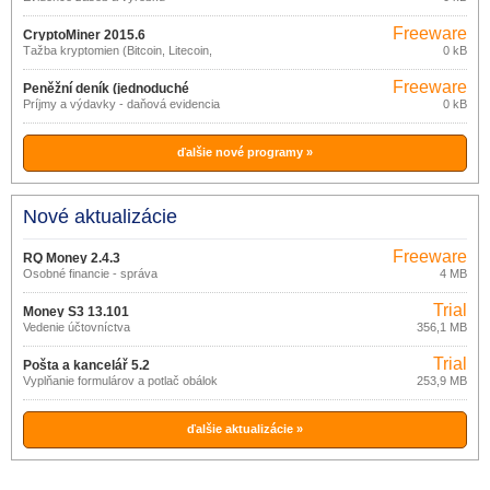
Freeware
CryptoMiner 2015.6
Ťažba kryptomien (Bitcoin, Litecoin,
0 kB
Dogecoin)
Freeware
Peněžní deník (jednoduché
Príjmy a výdavky - daňová evidencia
0 kB
účetnictví) 1.4
ďalšie nové programy »
Nové aktualizácie
Freeware
RQ Money 2.4.3
Osobné financie - správa
4 MB
Trial
Money S3 13.101
Vedenie účtovníctva
356,1 MB
Trial
Pošta a kancelář 5.2
Vypĺňanie formulárov a potlač obálok
253,9 MB
ďalšie aktualizácie »