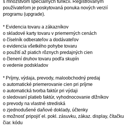
s množstvom špeciálnych funkcií. Registrovaným
používateľom je poskytovaná ponuka nových verzií
programu (upgrade).
* Evidencia tovaru a zákazníkov
o skladové karty tovaru v priemerných cenách
o číselník odberateľov a dodávateľov
o evidencia všetkého pohybe tovaru
o použití až piatich rôznych predajných cien
o členení druhov tovaru podľa skupín
o vedenie podskladov
* Príjmy, výdaja, prevody, maloobchodný predaj
o automatické priemerovanie cien pri príjme
o automatická tvorba faktúr pri výdaji
o sledovaní platieb faktúr, vyhodnocovanie dlžníkov
o prevody na vlastné strediská
o zjednodušené daňové doklady, účtenky
o možnosť pripojiť el. pokl. zásuvku, zákaz. display, čítačku
čiar. kódu