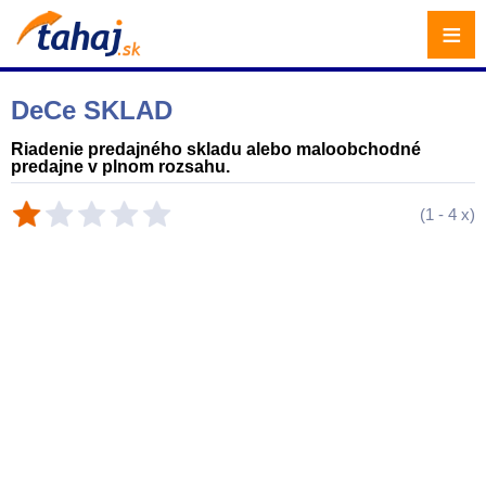
≡
DeCe SKLAD
Riadenie predajného skladu alebo maloobchodné
predajne v plnom rozsahu.
(
1
-
4
x)