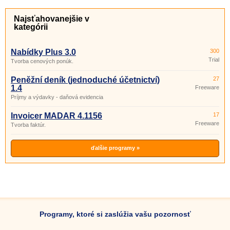
Najsťahovanejšie v
kategórii
Nabídky Plus 3.0
300
Trial
Tvorba cenových ponúk.
Peněžní deník (jednoduché účetnictví)
27
1.4
Freeware
Príjmy a výdavky - daňová evidencia
Invoicer MADAR 4.1156
17
Freeware
Tvorba faktúr.
ďalšie programy »
Programy, ktoré si zaslúžia vašu pozornosť