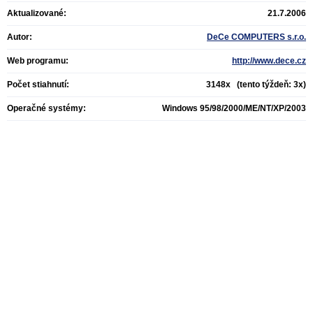
Aktualizované:
21.7.2006
Autor:
DeCe COMPUTERS s.r.o.
Web programu:
http://www.dece.cz
Počet stiahnutí:
3148x (tento týždeň: 3x)
Operačné systémy:
Windows 95/98/2000/ME/NT/XP/2003