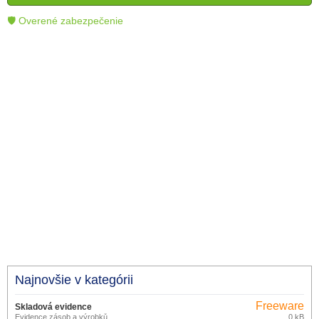
technológie.
🛡 Overené zabezpečenie
Najnovšie v kategórii
Freeware
Skladová evidence
Evidence zásob a výrobků
0 kB