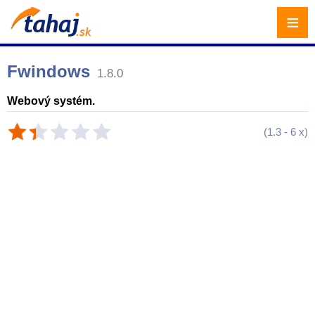
≡
Fwindows
1.8.0
Webový systém.
(
1.3
-
6
x)