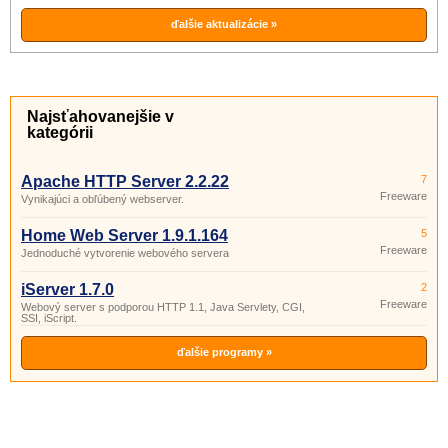
ďalšie aktualizácie »
Najsťahovanejšie v
kategórii
Apache HTTP Server 2.2.22
7
Freeware
Vynikajúci a obľúbený webserver.
Home Web Server 1.9.1.164
5
Freeware
Jednoduché vytvorenie webového servera
iServer 1.7.0
2
Freeware
Webový server s podporou HTTP 1.1, Java Servlety, CGI,
SSI, iScript.
ďalšie programy »