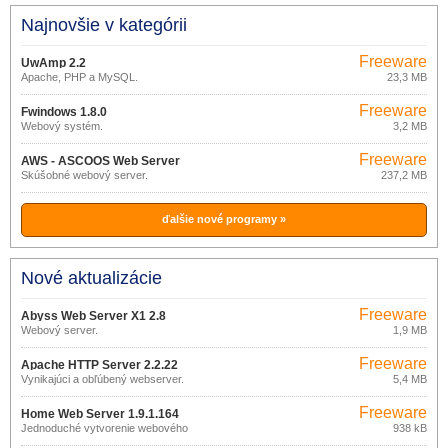
Najnovšie v kategórii
Freeware
UwAmp 2.2
Apache, PHP a MySQL.
23,3 MB
Freeware
Fwindows 1.8.0
Webový systém.
3,2 MB
Freeware
AWS - ASCOOS Web Server
Skúšobné webový server.
237,2 MB
01031400
ďalšie nové programy »
Nové aktualizácie
Freeware
Abyss Web Server X1 2.8
Webový server.
1,9 MB
Freeware
Apache HTTP Server 2.2.22
Vynikajúci a obľúbený webserver.
5,4 MB
Freeware
Home Web Server 1.9.1.164
Jednoduché vytvorenie webového
938 kB
servera