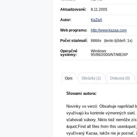
Aktualizované:
8.11.2005
Autor:
KaZaA
Web programu:
http://www.kazaa.com
Počet stiahnutí:
8866x (tento týždeň: 1x)
Operačné
Windows
systémy:
95/98/2000/NT/ME/XP
Opis
Obrázky (
1
)
Diskusia (
0
)
Slovami autora:
Novinky vo verzii: Obsahuje napríklad b
využívajú ku kontrole výmenných sietí. 
sťahovali súbory. Nikto tiež nemôže zí
&quot;Find all files from this user&quot;
využívaný Kazaa, takže nie je poznať,