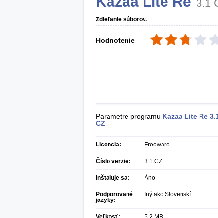
Kazaa Lite Re
3.1 
Zdieľanie súborov.
Hodnotenie
Parametre programu
Kazaa Lite Re
3.
CZ
Licencia:
Freeware
Číslo verzie:
3.1 CZ
Inštaluje sa:
Áno
Podporované
Iný ako Slovenskí
jazyky:
Veľkosť:
5,2 MB