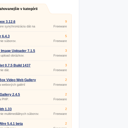
ahovanejšie v kategórii
ox 3.12.6
9
 pre synchronizáciu dát na
Freeware
om úložisku.
r 6.4.3
5
nie súborov.
Freeware
& Image Uploader 7.1.5
3
 upload obrázkov.
Freeware
et 0.7.5 Build 1437
3
nie dát.
Freeware
Box Video Web Gallery
2
or 2.1.7
 webových galérií
Freeware
Gallery 2.4.5
2
a PHP.
Freeware
th 1.33
2
nie multimediálnych súborov.
Freeware
ire 5.4.1 beta
2