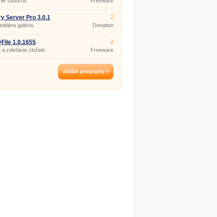
nie súborov.
Freeware
ry Server Pro 3.0.1
2
ediálna galéria.
Donation
ware
File 1.0.1655
2
 a zdieľanie zložiek.
Freeware
ďalšie programy »