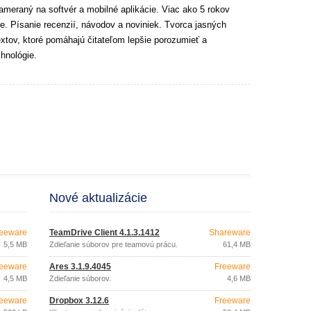
ameraný na softvér a mobilné aplikácie. Viac ako 5 rokov
e. Písanie recenzií, návodov a noviniek. Tvorca jasných
extov, ktoré pomáhajú čitateľom lepšie porozumieť a
hnológie.
Nové aktualizácie
eeware
TeamDrive Client 4.1.3.1412
Shareware
5,5 MB
Zdieľanie súborov pre teamovú prácu.
61,4 MB
eeware
Ares 3.1.9.4045
Freeware
4,5 MB
Zdieľanie súborov.
4,6 MB
eeware
Dropbox 3.12.6
Freeware