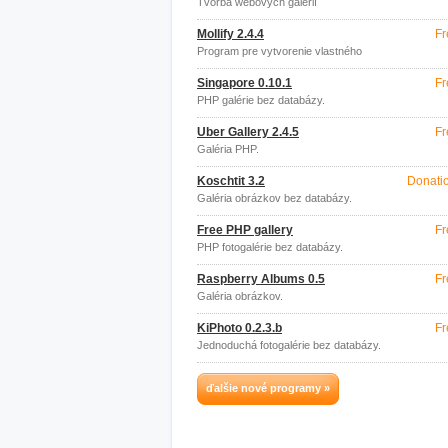
Tvorba webových galérií
Mollify 2.4.4
Fr
Program pre vytvorenie vlastného
Cloudu.
Singapore 0.10.1
Fr
PHP galérie bez databázy.
Uber Gallery 2.4.5
Fr
Galéria PHP.
Koschtit 3.2
Donati
Galéria obrázkov bez databázy.
Free PHP gallery
Fr
PHP fotogalérie bez databázy.
Raspberry Albums 0.5
Fr
Galéria obrázkov.
KiPhoto 0.2.3.b
Fr
Jednoduchá fotogalérie bez databázy.
ďalšie nové programy »