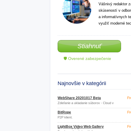
Vášnivý redaktor z
skúseností v odbor
a informatívnych t
využiť moderné tec
Stiahnuť
🛡 Overené zabezpečenie
Najnovšie v kategórii
WebShare 20201017 Beta
Fr
Zdieľanie a ukladanie súborov - Cloud v
AJAXu
BitRope
Fr
P2P klient.
LightBox Video Web Gallery
Fr
Creator 2.1.7