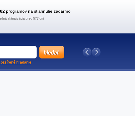
882
programov na stiahnutie zadarmo
edná aktualizácia pred 577 dni
ozšírené hľadanie