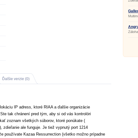
Zdieľa
Galle
Multim
Angry
Záloha
Ďalšie verzie (0)
lokáciu IP adress, ktoré RIAA a ďalšie organizácie
Ste tak chránení pred tým, aby si od vás kontrolóri
skať zoznam všetkých súborov, ktoré ponúkate (
), zdieľanie ale funguje. Je tiež vypnutý port 1214
 že používate Kazaa Ressurrection (všetko možno prípadne