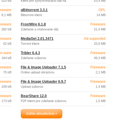
520 kB
Klient pre synchronizáciu dát na
53,4 MB
webovom úložisku.
eeware
qBittorrent 3.3.1
GPL
8,1 MB
Bittorrent klient.
14 MB
eeware
FrostWire 6.1.8
Freeware
282 kB
Zdieľanie a sťahovanie dát.
21,4 MB
eeware
MediaGet 2.01.3471
Ad-supported
62 kB
Torrent klient.
33,9 MB
on ware
Tribler 6.4.3
Freeware
164 kB
Zdieľanie súborov.
49,3 MB
eeware
File & Image Uploader 7.1.5
Freeware
75 kB
Online upload obrázkov.
2,1 MB
eeware
File & Image Uploader 6.9.7
Freeware
109 kB
Upload súborov.
1,4 MB
eeware
BearShare 12.0
Freeware
173 kB
P2P klient pre zdieľanie súborov.
1,5 MB
ďalšie aktualizácie »