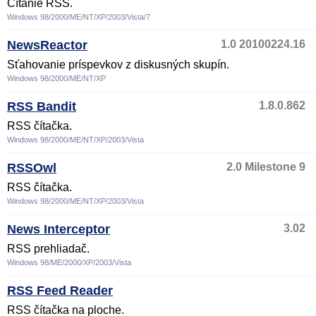
Čítanie RSS.
Windows 98/2000/ME/NT/XP/2003/Vista/7
NewsReactor
1.0 20100224.16
Sťahovanie príspevkov z diskusných skupín.
Windows 98/2000/ME/NT/XP
RSS Bandit
1.8.0.862
RSS čítačka.
Windows 98/2000/ME/NT/XP/2003/Vista
RSSOwl
2.0 Milestone 9
RSS čítačka.
Windows 98/2000/ME/NT/XP/2003/Vista
News Interceptor
3.02
RSS prehliadač.
Windows 98/ME/2000/XP/2003/Vista
RSS Feed Reader
RSS čítačka na ploche.