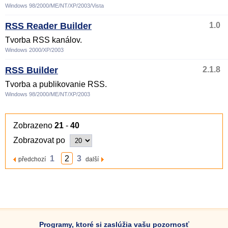
Windows 98/2000/ME/NT/XP/2003/Vista
RSS Reader Builder
1.0
Tvorba RSS kanálov.
Windows 2000/XP/2003
RSS Builder
2.1.8
Tvorba a publikovanie RSS.
Windows 98/2000/ME/NT/XP/2003
Zobrazeno
21
-
40
Zobrazovat po
1
2
3
předchozí
další
Programy, ktoré si zaslúžia vašu pozornosť