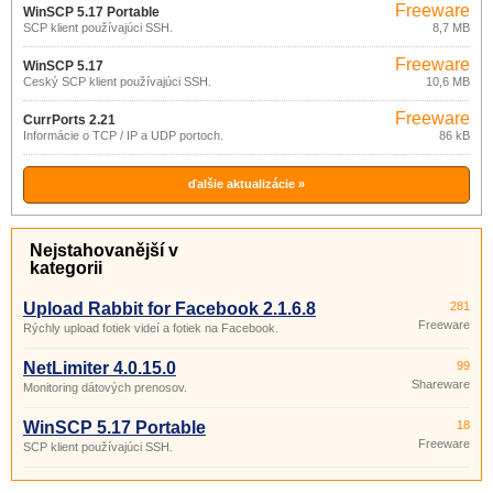
Freeware
WinSCP 5.17 Portable
SCP klient používajúci SSH.
8,7 MB
Freeware
WinSCP 5.17
Český SCP klient používajúci SSH.
10,6 MB
Freeware
CurrPorts 2.21
Informácie o TCP / IP a UDP portoch.
86 kB
ďalšie aktualizácie »
Nejstahovanější v
kategorii
Upload Rabbit for Facebook 2.1.6.8
281
Freeware
Rýchly upload fotiek videí a fotiek na Facebook.
NetLimiter 4.0.15.0
99
Shareware
Monitoring dátových prenosov.
WinSCP 5.17 Portable
18
Freeware
SCP klient používajúci SSH.