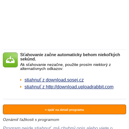
Sťahovanie začne automaticky behom niekoľkých
sekúnd.
Ak sťahovanie nezačne, použite prosím niektorý z
alternatívnych odkazov:
stiahnuť z download.sosej.cz
stiahnuť z http://download.uploadrabbit.com
» späť na detail programu
Oznámiť ťažkosti s programom
Program nejde stiahnuť, má chybný opis alebo viete o