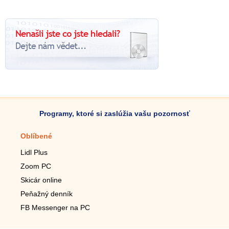
Programy, ktoré si zaslúžia vašu pozornosť
Oblíbené
Mobilné aplikácie
Lidl Plus
Krokomer do mobilu
Zoom PC
Lupa do mobilu
Skicár online
Diaľkový TV ovládač
Peňažný denník
Živé tapety do mobilu
FB Messenger na PC
Mariáš do mobilu