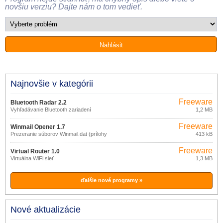
novšiu verziu? Dajte nám o tom vedieť.
Najnovšie v kategórii
Freeware
Bluetooth Radar 2.2
Vyhľadávanie Bluetooth zariadení
1,2 MB
Freeware
Winmail Opener 1.7
Prezeranie súborov Winmail.dat (prílohy
413 kB
z MS Outlook)
Freeware
Virtual Router 1.0
Virtuálna WiFi sieť
1,3 MB
ďalšie nové programy »
Nové aktualizácie