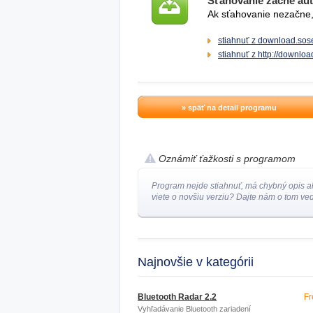
Sťahovanie začne au
Ak sťahovanie nezačne, 
stiahnuť z download.sose
stiahnuť z http://downlo
» späť na detail programu
Oznámiť ťažkosti s programom
Program nejde stiahnuť, má chybný opis a
viete o novšiu verziu? Dajte nám o tom ved
Najnovšie v kategórii
Bluetooth Radar 2.2
Fr
Vyhľadávanie Bluetooth zariadení