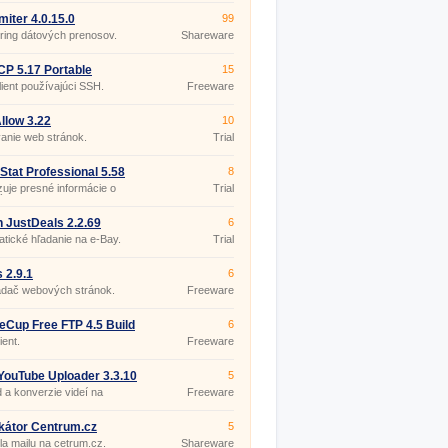
miter 4.0.15.0
99
ring dátových prenosov.
Shareware
P 5.17 Portable
15
ient používajúci SSH.
Freeware
low 3.22
10
anie web stránok.
Trial
Stat Professional 5.58
8
uje presné informácie o
Trial
ých spojeniach.
n JustDeals 2.2.69
6
tické hľadanie na e-Bay.
Trial
 2.9.1
6
adač webových stránok.
Freeware
eCup Free FTP 4.5 Build
6
ient.
Freeware
YouTube Uploader 3.3.10
5
 a konverzie videí na
Freeware
be.
ikátor Centrum.cz
5
la mailu na cetrum.cz.
Shareware