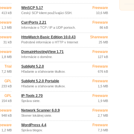
eeware
WinSCP 5.17
Freeware
413 kB
Český SCP klient používajúci SSH.
10,6 MB
eeware
CurrPorts 2.21
Freeware
1,3 MB
Informácie o TCP / IP a UDP portoch.
86 kB
eeware
HttpWatch Basic Edition 10.0.43
Shareware
31 kB
Podrobné informácie o HTTP v Internet
25 MB
Exploreri.
eeware
DomainHostingView 1.71
Freeware
1,8 MB
Informácie o doméne.
127 kB
Trial
Sublight 5.2.0
Freeware
7,2 MB
Hľadanie a sťahovanie titulkov.
676 kB
GPL
Sublight 5.2.0 Portable
Freeware
233 kB
Hľadanie a sťahovanie titulkov.
1,5 MB
GPL
IP-Tools 2.70
Freeware
154 kB
Správa siete.
1,9 MB
eeware
Network Scanner 6.0.9
Freeware
948 kB
Skener lokálnej siete.
2,7 MB
eeware
WordPress 4.4
Freeware
1,2 MB
Správa blogov.
7,3 MB