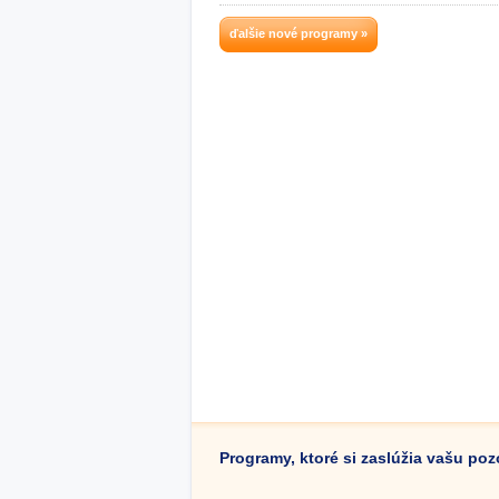
ďalšie nové programy »
Programy, ktoré si zaslúžia vašu po