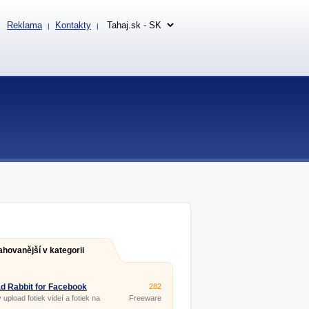
Reklama
Kontakty
|
|
ahovanější v kategorii
d Rabbit for Facebook
282
8
 upload fotiek videí a fotiek na
Freeware
ook.