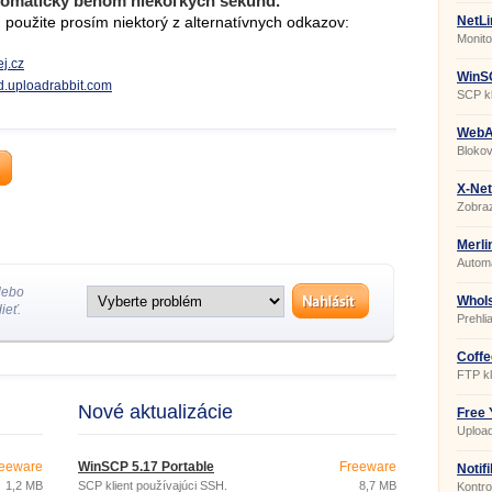
tomaticky behom niekoľkých sekúnd.
použite prosím niektorý z alternatívnych odkazov:
NetLi
Monito
j.cz
WinSC
ad.uploadrabbit.com
SCP kl
WebAl
Blokov
X-Net
Zobraz
sieťov
Merli
Automa
lebo
WhoIs
ieť.
Prehli
Coffe
2006
FTP kl
Nové aktualizácie
Free 
Upload
YouTu
eeware
WinSCP 5.17 Portable
Freeware
Notif
1,2 MB
SCP klient používajúci SSH.
8,7 MB
Kontro