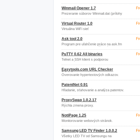
Winmail Opener 1.7
Fr
Prezeranie súborov Winmail.dat (prílohy
z MS Outlook)
Virtual Router 1.0
Fr
Virtuálna WiFi sieť
Ask tool 2.0
Fr
Program pre uľahčenie práce na ask.fm
(Program automaticky píše otázky zo
súboru, lajkuje odpovede
PuTTY 0.62 All binaries
Fr
Telnet a SSH klient s podporou
Linuxových znakov a farieb.
Easytools.com URL Checker
3.0.0.0
Overovanie hypertextových odkazov.
PatentNet 0.91
Hľadanie, sťahovanie a analýza patentov.
ProxySwap 1.0.2.17
Rýchla zmena proxy.
NotiPage 1.25
Fr
Monitorovanie webových stránok.
Samsung LED TV Finder 1.0.0.2
Fr
Všetky LED TV od Samsungu na
Amazonu.