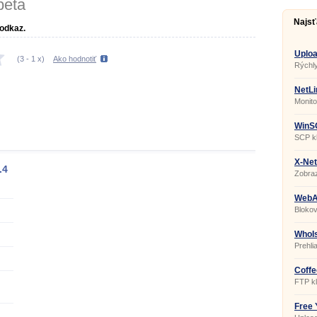
beta
Najsť
 odkaz.
Uploa
(
3
-
1
x)
Ako hodnotiť
2.1.6.
Rýchly
Faceb
NetLi
Monito
WinSC
SCP kl
X-Net
.4
Zobraz
sieťov
WebAl
Blokov
WhoIs
Prehli
Coffe
2006
FTP kl
Free 