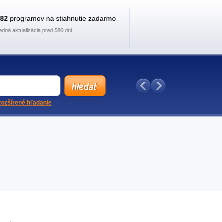
882
programov na stiahnutie zadarmo
edná aktualizácia pred 580 dni
ozšírené hľadanie