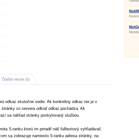
Upload
YouTu
Notif
Kontro
NetGo
Monitor
Ďalšie verzie (0)
orú odkaz skutočne vedie. Ak konkrétny odkaz nie je v
 stránky zo servera odkiaľ odkaz pochádza. Ak
azí sa náhľad stránky poskytovaný službou
ota S-ranku ktorú im priradil náš fulltextový vyhľadávač.
om sa zobrazuje namiesto S-ranku adresa stránky, na