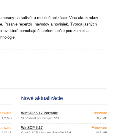
ameraný na softvér a mobilné aplikácie. Viac ako 5 rokov
e. Písanie recenzií, návodov a noviniek. Tvorca jasných
extov, ktoré pomáhajú čitateľom lepšie porozumieť a
hnológie.
Nové aktualizácie
eeware
WinSCP 5.17 Portable
Freeware
1,2 MB
SCP klient používajúci SSH.
8,7 MB
eeware
WinSCP 5.17
Freeware
413 kB
Český SCP klient používajúci SSH.
10,6 MB