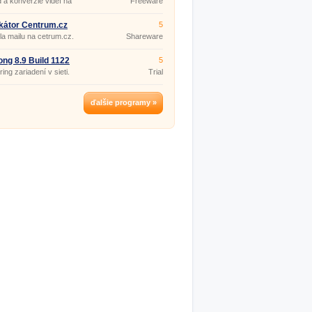
 a konverzie videí na
Freeware
be.
ikátor Centrum.cz
5
la mailu na cetrum.cz.
Shareware
ng 8.9 Build 1122
5
ing zariadení v sieti.
Trial
ďalšie programy »