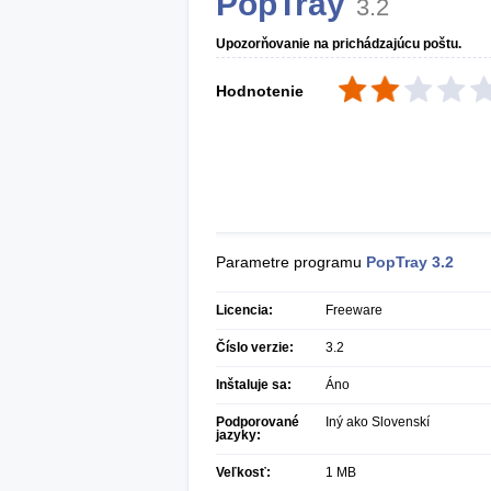
PopTray
3.2
Upozorňovanie na prichádzajúcu poštu.
Hodnotenie
Parametre programu
PopTray
3.2
Licencia:
Freeware
Číslo verzie:
3.2
Inštaluje sa:
Áno
Podporované
Iný ako Slovenskí
jazyky:
Veľkosť:
1 MB