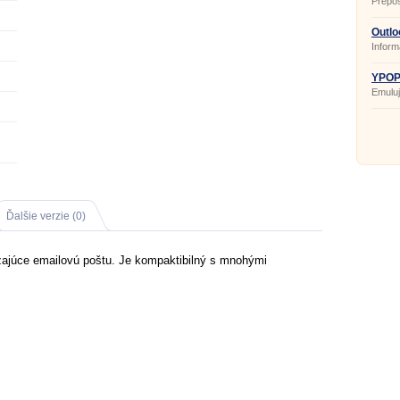
Prepos
Outlo
Inform
Outloo
YPOPs
Emuluj
Ďalšie verzie (0)
zajúce emailovú poštu. Je kompaktibilný s mnohými