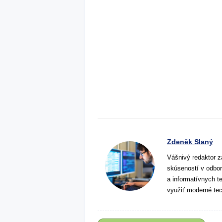
Zdeněk Slaný
Vášnivý redaktor z
skúseností v odbor
a informatívnych t
využiť moderné tec