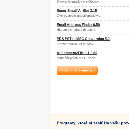
Šifrovanie emailov pre Outlook.
Super Email Verifier 3.15
Overovanie platnosti emailových
schránok.
Email Address Finder 6.50
Hľadanie emailových adries.
PDS PST to MSG Conversion 5.0
Konvertovanie pst do MSG.
Attachment2File 3.1.2.80
Manažér príloh pre Outlook.
ďalšie nové programy »
Programy, ktoré si zaslúžia vašu po