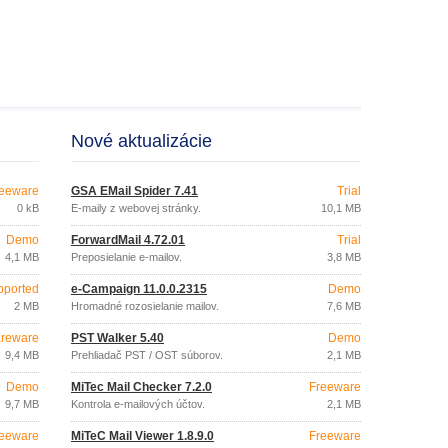
Nové aktualizácie
eeware
GSA EMail Spider 7.41
Trial
0 kB
E-maily z webovej stránky.
10,1 MB
Demo
ForwardMail 4.72.01
Trial
4,1 MB
Preposielanie e-mailov.
3,8 MB
pported
e-Campaign 11.0.0.2315
Demo
2 MB
Hromadné rozosielanie mailov.
7,6 MB
reware
PST Walker 5.40
Demo
9,4 MB
Prehliadač PST / OST súborov.
2,1 MB
Demo
MiTec Mail Checker 7.2.0
Freeware
9,7 MB
Kontrola e-mailových účtov.
2,1 MB
eeware
MiTeC Mail Viewer 1.8.9.0
Freeware