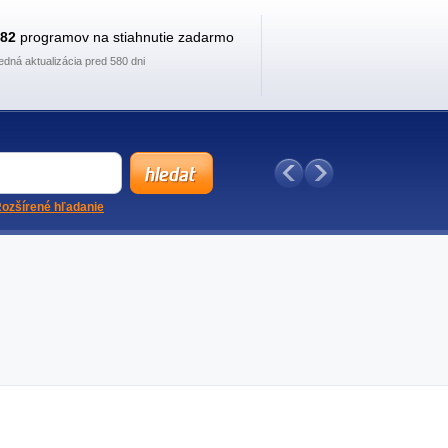
882
programov na stiahnutie zadarmo
edná aktualizácia pred 580 dni
ozšírené hľadanie