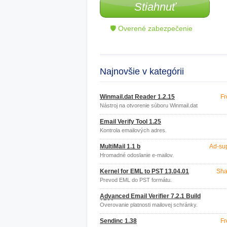
Stiahnuť
🛡 Overené zabezpečenie
Najnovšie v kategórii
Winmail.dat Reader 1.2.15
Fr
Nástroj na otvorenie súboru Winmail.dat
Email Verify Tool 1.25
Kontrola emailových adres.
MultiMail 1.1 b
Ad-su
Hromadné odoslanie e-mailov.
Kernel for EML to PST 13.04.01
Sha
Prevod EML do PST formátu.
Advanced Email Verifier 7.2.1 Build
1700
Overovanie platnosti mailovej schránky.
Sendinc 1.38
Fr