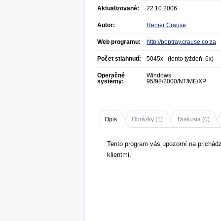
Aktualizované:
22.10.2006
Autor:
Renier Crause
Web programu:
http://poptray.crause.co.za
Počet stiahnutí:
5045x (tento týždeň: 6x)
Operačné
Windows
systémy:
95/98/2000/NT/ME/XP
Opis
Obrázky (
1
)
Diskusia (
0
)
Tento program vás upozorní na prichád
klientmi.