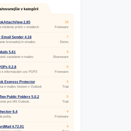
ahovanejšie v kategórii
okAttachView 2.85
10
a triedenie príloh v emailoch.
Freeware
 Email Sender 4.18
7
anie hromadných emailov.
Demo
ails 5.61
5
né zasielanie e-mailov.
Shareware
OPs 0.2.8
5
p k informáciám cez POP3
Freeware
ol.
ok Express Protector
5
a e-mailov heslom v Outlook
Trial
ss.
wo Public Folders 5.0.2
5
enie pre MS Outlook.
Trial
hecker 6.4
4
la pošty.
Freeware
rdMail 4.72.01
4