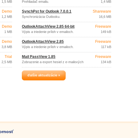
1,5 MB
Prehliadač emailu.
1,4 MB
Demo
SynchPst for Outlook 7.0.0.1
Shareware
1,2 MB
Synchronizácia Outlooku.
16,6 MB
Demo
OutlookAttachView 2.85 64-bit
Freeware
1 MB
Výpis a triedenie príloh v emailoch.
149 kB
Demo
OutlookAttachView 2.85
Freeware
3,8 MB
Výpis a triedenie príloh v emailoch.
117 kB
Trial
Mail PassView 1.85
Freeware
2,5 MB
Zobrazenie a export hesiel z e-mailových
134 kB
klientov.
ďalšie aktualizácie »
zornosť