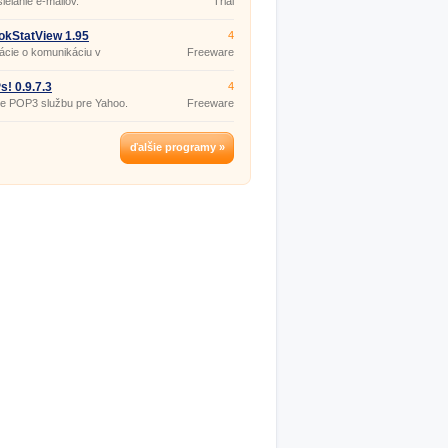
ielanie e-mailov.
Trial
okStatView 1.95
4
ácie o komunikáciu v
Freeware
ku.
! 0.9.7.3
4
e POP3 službu pre Yahoo.
Freeware
ďalšie programy »