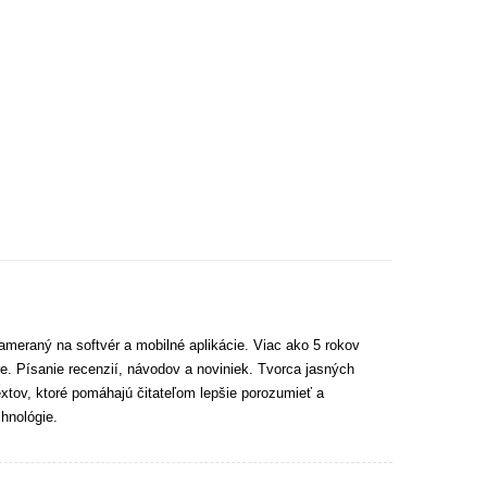
ameraný na softvér a mobilné aplikácie. Viac ako 5 rokov
e. Písanie recenzií, návodov a noviniek. Tvorca jasných
extov, ktoré pomáhajú čitateľom lepšie porozumieť a
hnológie.