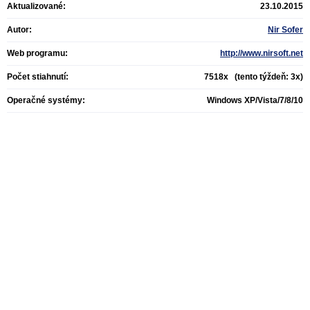
Aktualizované:
23.10.2015
Autor:
Nir Sofer
Web programu:
http://www.nirsoft.net
Počet stiahnutí:
7518x (tento týždeň: 3x)
Operačné systémy:
Windows XP/Vista/7/8/10