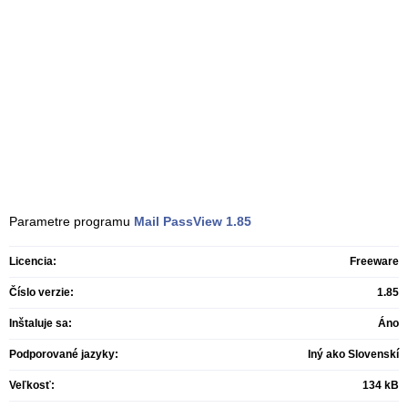
Parametre programu
Mail PassView
1.85
Licencia:
Freeware
Číslo verzie:
1.85
Inštaluje sa:
Áno
Podporované jazyky:
Iný ako Slovenskí
Veľkosť:
134 kB