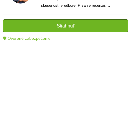
skúseností v odbore. Písanie recenzií,
návodov a noviniek. Tvorca jasných a
informatívnych textov, ktoré pomáhajú
čitateľom lepšie porozumieť a využiť moderné
Stiahnuť
technológie.
🛡 Overené zabezpečenie