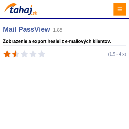
≡
Mail PassView
1.85
Zobrazenie a export hesiel z e-mailových klientov.
(
1.5
-
4
x)