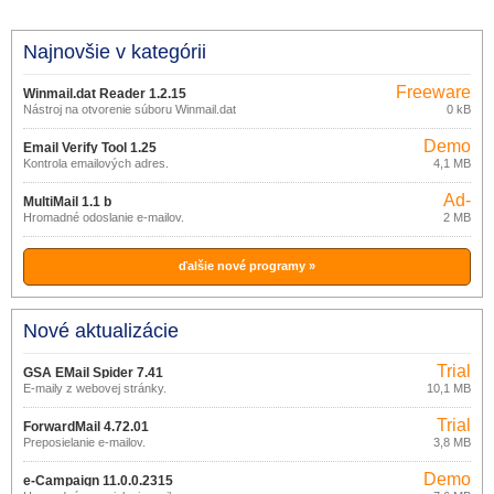
Najnovšie v kategórii
Freeware
Winmail.dat Reader 1.2.15
Nástroj na otvorenie súboru Winmail.dat
0 kB
Demo
Email Verify Tool 1.25
Kontrola emailových adres.
4,1 MB
Ad-
MultiMail 1.1 b
supported
Hromadné odoslanie e-mailov.
2 MB
ďalšie nové programy »
Nové aktualizácie
Trial
GSA EMail Spider 7.41
E-maily z webovej stránky.
10,1 MB
Trial
ForwardMail 4.72.01
Preposielanie e-mailov.
3,8 MB
Demo
e-Campaign 11.0.0.2315