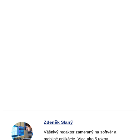
Zdeněk Slaný
Vášnivý redaktor zameraný na softvér a
mobilné aplikácie. Viac ako 5 rokov