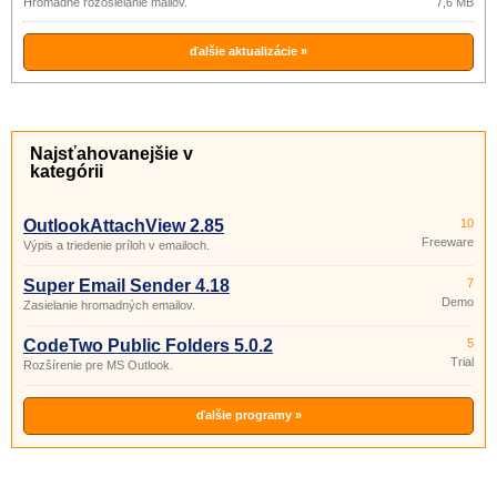
Hromadné rozosielanie mailov.
7,6 MB
ďalšie aktualizácie »
Najsťahovanejšie v
kategórii
OutlookAttachView 2.85
10
Freeware
Výpis a triedenie príloh v emailoch.
Super Email Sender 4.18
7
Demo
Zasielanie hromadných emailov.
CodeTwo Public Folders 5.0.2
5
Trial
Rozšírenie pre MS Outlook.
ďalšie programy »