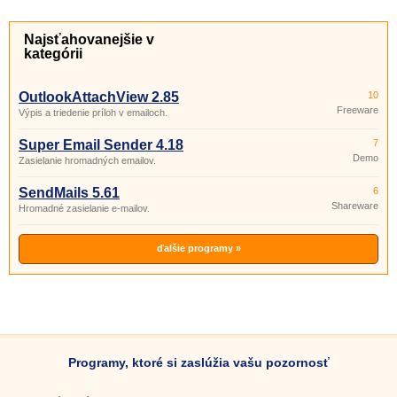
Najsťahovanejšie v
kategórii
OutlookAttachView 2.85
10
Freeware
Výpis a triedenie príloh v emailoch.
Super Email Sender 4.18
7
Demo
Zasielanie hromadných emailov.
SendMails 5.61
6
Shareware
Hromadné zasielanie e-mailov.
ďalšie programy »
Programy, ktoré si zaslúžia vašu pozornosť