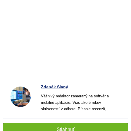
Zdeněk Slaný
Vášnivý redaktor zameraný na softvér a
mobilné aplikácie. Viac ako 5 rokov
skúseností v odbore. Písanie recenzií,
návodov a noviniek. Tvorca jasných a
informatívnych textov, ktoré pomáhajú
čitateľom lepšie porozumieť a využiť moderné
Stiahnuť