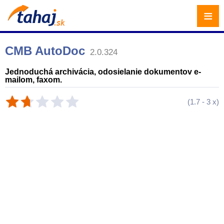
≡
CMB AutoDoc
2.0.324
Jednoduchá archivácia, odosielanie dokumentov e-
mailom, faxom.
(
1.7
-
3
x)