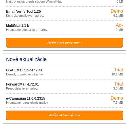
Nástroj na otvorenie súboru Winmail.dat
0 kB
Demo
Email Verify Tool 1.25
Kontrola emailových adres.
4,1 MB
Ad-
MultiMail 1.1 b
supported
Hromadné odoslanie e-mailov.
2 MB
ďalšie nové programy »
Nové aktualizácie
Trial
GSA EMail Spider 7.41
E-maily z webovej stránky.
10,1 MB
Trial
ForwardMail 4.72.01
Preposielanie e-mailov.
3,8 MB
Demo
e-Campaign 11.0.0.2315
Hromadné rozosielanie mailov.
7,6 MB
ďalšie aktualizácie »