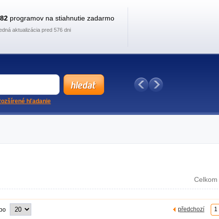
882
programov na stiahnutie zadarmo
edná aktualizácia pred 576 dni
ozšírené hľadanie
Celkom 
předchozí
1
 po