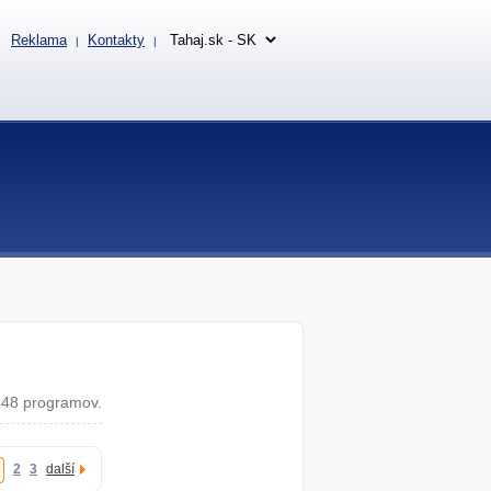
Reklama
Kontakty
|
|
48 programov.
2
3
další