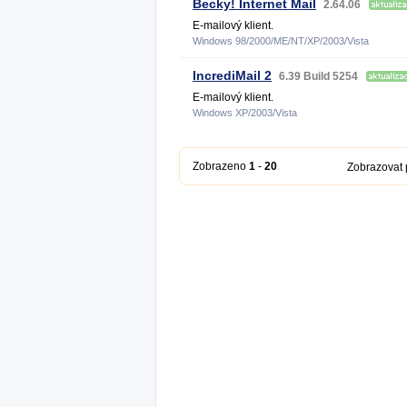
Becky! Internet Mail
2.64.06
E-mailový klient.
Windows 98/2000/ME/NT/XP/2003/Vista
IncrediMail 2
6.39 Build 5254
E-mailový klient.
Windows XP/2003/Vista
Zobrazeno
1
-
20
Zobrazovat