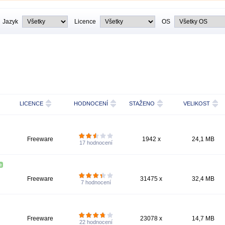
Jazyk
Licence
OS
LICENCE
HODNOCENÍ
STAŽENO
VELIKOST
Freeware
1942 x
24,1 MB
17
hodnocení
Freeware
31475 x
32,4 MB
7
hodnocení
Freeware
23078 x
14,7 MB
22
hodnocení