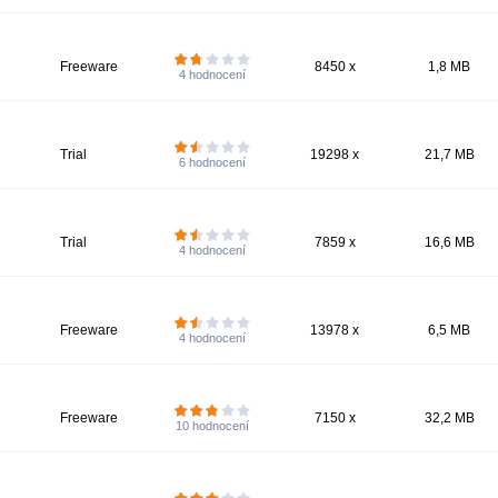
Freeware
8450 x
1,8 MB
4
hodnocení
Trial
19298 x
21,7 MB
6
hodnocení
Trial
7859 x
16,6 MB
4
hodnocení
Freeware
13978 x
6,5 MB
4
hodnocení
Freeware
7150 x
32,2 MB
10
hodnocení