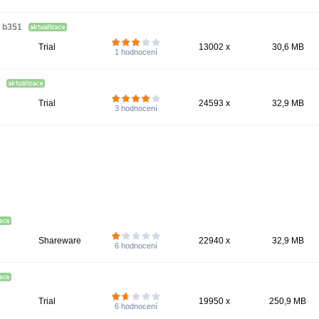
3 b351
Trial
13002 x
30,6 MB
1
hodnocení
6
Trial
24593 x
32,9 MB
3
hodnocení
Shareware
22940 x
32,9 MB
6
hodnocení
Trial
19950 x
250,9 MB
6
hodnocení