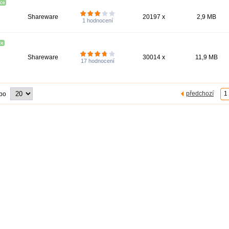
Shareware
20197 x
2,9 MB
1
hodnocení
Shareware
30014 x
11,9 MB
17
hodnocení
předchozí
1
 po