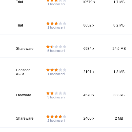
Trial
10579 x
1,7 MB
1
hodnocení
.
Trial
8652 x
8,2 MB
1
hodnocení
Shareware
6934 x
24,6 MB
5
hodnocení
Donation
2191 x
1,3 MB
ware
1
hodnocení
Freeware
4570 x
338 kB
3
hodnocení
Shareware
2405 x
2 MB
2
hodnocení