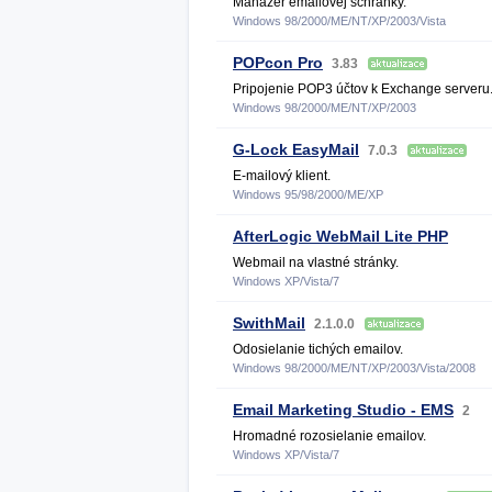
Manažér emailovej schránky.
Windows 98/2000/ME/NT/XP/2003/Vista
POPcon Pro
3.83
Pripojenie POP3 účtov k Exchange serveru
Windows 98/2000/ME/NT/XP/2003
G-Lock EasyMail
7.0.3
E-mailový klient.
Windows 95/98/2000/ME/XP
AfterLogic WebMail Lite PHP
Webmail na vlastné stránky.
Windows XP/Vista/7
SwithMail
2.1.0.0
Odosielanie tichých emailov.
Windows 98/2000/ME/NT/XP/2003/Vista/2008
Email Marketing Studio - EMS
2
Hromadné rozosielanie emailov.
Windows XP/Vista/7