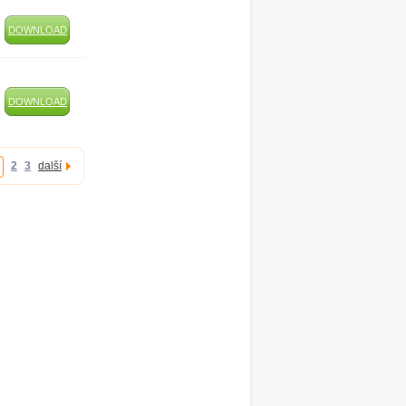
DOWNLOAD
DOWNLOAD
2
3
další