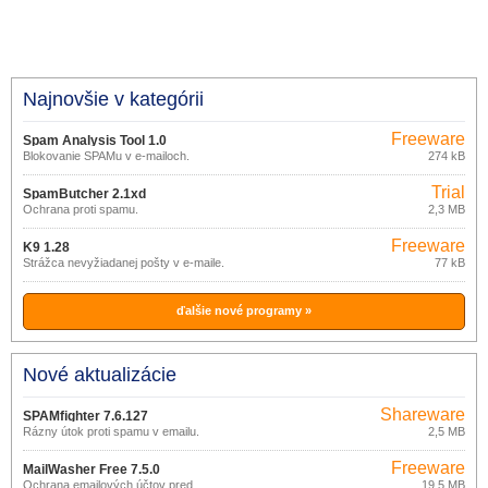
Najnovšie v kategórii
Freeware
Spam Analysis Tool 1.0
Blokovanie SPAMu v e-mailoch.
274 kB
Trial
SpamButcher 2.1xd
Ochrana proti spamu.
2,3 MB
Freeware
K9 1.28
Strážca nevyžiadanej pošty v e-maile.
77 kB
ďalšie nové programy »
Nové aktualizácie
Shareware
SPAMfighter 7.6.127
Rázny útok proti spamu v emailu.
2,5 MB
Freeware
MailWasher Free 7.5.0
Ochrana emailových účtov pred
19,5 MB