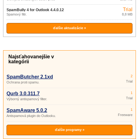
nevyžiadanou poštou.
Trial
SpamBully 4 for Outlook 4.4.0.12
Spamový filtr.
8,8 MB
ďalšie aktualizácie »
Najsťahovanejšie v
kategórii
SpamButcher 2.1xd
2
Trial
Ochrana proti spamu.
Qurb 3.0.311.7
1
Trial
Výborný antispamový filter.
SpamAware 5.0.2
1
Freeware
Antispamová plugin do Outlooku.
ďalšie programy »