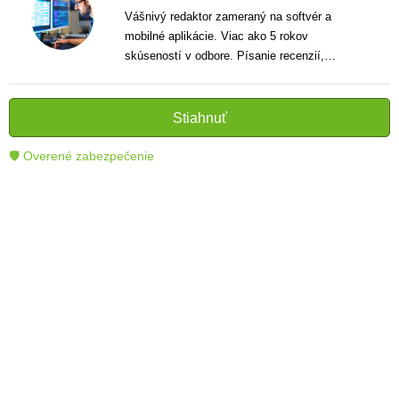
Vášnivý redaktor zameraný na softvér a
mobilné aplikácie. Viac ako 5 rokov
skúseností v odbore. Písanie recenzií,
návodov a noviniek. Tvorca jasných a
informatívnych textov, ktoré pomáhajú
čitateľom lepšie porozumieť a využiť moderné
Stiahnuť
technológie.
🛡 Overené zabezpečenie