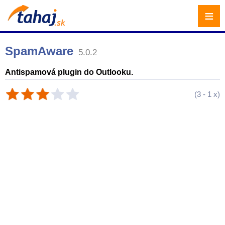
≡
SpamAware
5.0.2
Antispamová plugin do Outlooku.
(
3
-
1
x)