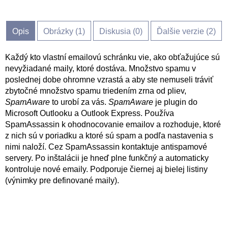
Opis
Obrázky (
1
)
Diskusia (
0
)
Ďalšie verzie (2)
Každý kto vlastní emailovú schránku vie, ako obťažujúce sú
nevyžiadané maily, ktoré dostáva. Množstvo spamu v
poslednej dobe ohromne vzrastá a aby ste nemuseli tráviť
zbytočné množstvo spamu triedením zrna od pliev,
SpamAware
to urobí za vás.
SpamAware
je plugin do
Microsoft Outlooku a Outlook Express. Používa
SpamAssassin k ohodnocovanie emailov a rozhoduje, ktoré
z nich sú v poriadku a ktoré sú spam a podľa nastavenia s
nimi naloží. Cez SpamAssassin kontaktuje antispamové
servery. Po inštalácii je hneď plne funkčný a automaticky
kontroluje nové emaily. Podporuje čiernej aj bielej listiny
(výnimky pre definované maily).