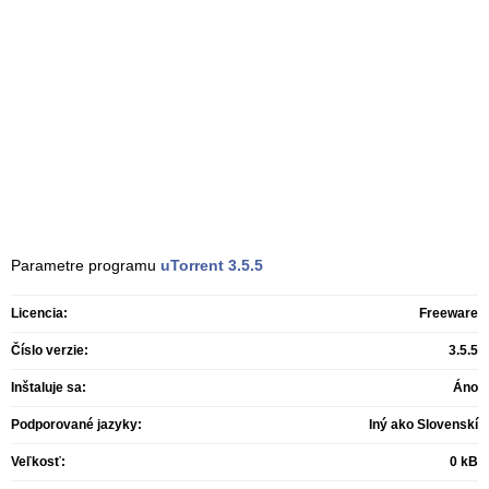
Parametre programu
uTorrent
3.5.5
Licencia:
Freeware
Číslo verzie:
3.5.5
Inštaluje sa:
Áno
Podporované jazyky:
Iný ako Slovenskí
Veľkosť:
0 kB