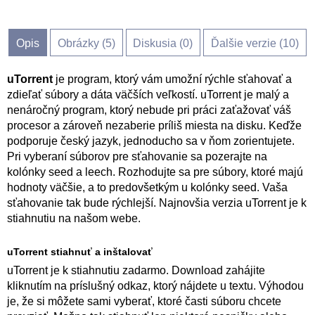
Opis
Obrázky (
5
)
Diskusia (
0
)
Ďalšie verzie (10)
uTorrent
je program, ktorý vám umožní rýchle sťahovať a
zdieľať súbory a dáta väčších veľkostí. uTorrent je malý a
nenáročný program, ktorý nebude pri práci zaťažovať váš
procesor a zároveň nezaberie príliš miesta na disku. Keďže
podporuje český jazyk, jednoducho sa v ňom zorientujete.
Pri vyberaní súborov pre sťahovanie sa pozerajte na
kolónky seed a leech. Rozhodujte sa pre súbory, ktoré majú
hodnoty väčšie, a to predovšetkým u kolónky seed. Vaša
sťahovanie tak bude rýchlejší. Najnovšia verzia uTorrent je k
stiahnutiu na našom webe.
uTorrent stiahnuť a inštalovať
uTorrent je k stiahnutiu zadarmo. Download zahájite
kliknutím na príslušný odkaz, ktorý nájdete u textu. Výhodou
je, že si môžete sami vyberať, ktoré časti súboru chcete