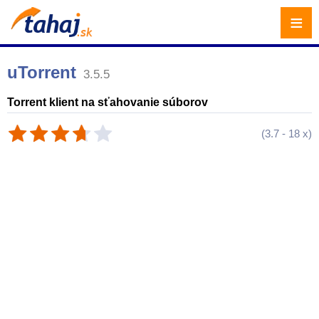
≡
uTorrent
3.5.5
Torrent klient na sťahovanie súborov
(
3.7
-
18
x)