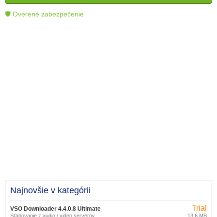
technológie.
🛡 Overené zabezpečenie
Najnovšie v kategórii
Trial
VSO Downloader 4.4.0.8 Ultimate
Sťahovanie z audio / video serverov.
13,6 MB