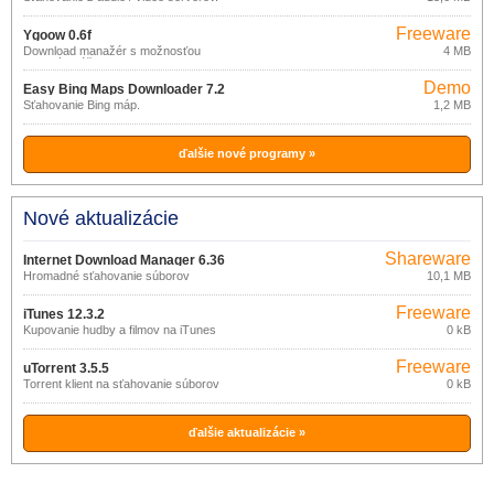
Freeware
Ygoow 0.6f
Download manažér s možnosťou
4 MB
viacerých účtov.
Demo
Easy Bing Maps Downloader 7.2
Sťahovanie Bing máp.
1,2 MB
ďalšie nové programy »
Nové aktualizácie
Shareware
Internet Download Manager 6.36
Hromadné sťahovanie súborov
10,1 MB
build 5
Freeware
iTunes 12.3.2
Kupovanie hudby a filmov na iTunes
0 kB
Freeware
uTorrent 3.5.5
Torrent klient na sťahovanie súborov
0 kB
ďalšie aktualizácie »