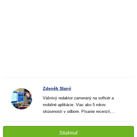
Zdeněk Slaný
Vášnivý redaktor zameraný na softvér a
mobilné aplikácie. Viac ako 5 rokov
skúseností v odbore. Písanie recenzií,
návodov a noviniek. Tvorca jasných a
informatívnych textov, ktoré pomáhajú
čitateľom lepšie porozumieť a využiť moderné
Stiahnuť