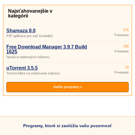
Najsťahovanejšie v
kategórii
Shareaza 8.0
275
Freeware
P2P aplikácie pre sieť Gnutella2.
Free Download Manager 3.9.7 Build
158
1625
Freeware
Správca stiahnutých súborov.
uTorrent 3.5.5
23
Freeware
Torrent klient na sťahovanie súborov
ďalšie programy »
Programy, ktoré si zaslúžia vašu pozornosť