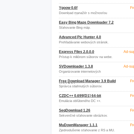
Ygoow 0.6f
Fr
Download manažér s možnosťou
viacerých účtov.
Easy Bing Maps Downloader 7.2
Sťahovanie Bing máp.
Advanced Pic Hunter 4.0
Prehľadávanie webových stránok.
Express Files 2.0.0.0
Ad-su
Prístup k miliónom súborov na webe.
SVDownloader 1.3.8
Ad-su
Organizovanie internetových
downloadov.
Free Download Manager 3.9 Build
Fr
1194 RC1
Správca stiahnutých súborov.
CZDC++ 0.699[D1] 64-bit
Fr
Emulácia obľúbeného DC ++.
SeqDownload 1.26
Fr
Sekvenčné sťahovanie obrázkov.
MuDownManager 1.1.1
Fr
Zjednodušenie sťahovanie z RS a MU.