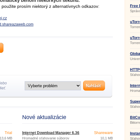
tomaticky behom niekoľkých sekúnd.
použite prosím niektorý z alternatívnych odkazov:
Free 
Build
Správc
j.cz
uTorr
oad.shareazaweb.com
Torren
uTorr
POR
Torrent
Globa
Unive
HTTP
Sťaho
riadku
lebo
Inter
ieť.
6.36 b
Hroma
Super
Sťaho
Nové aktualizácie
BitCo
Bittorr
Trial
Internet Download Manager 6.36
Shareware
Insta
build 5
13,6 MB
Hromadné sťahovanie súborov
10,1 MB
Sťaho