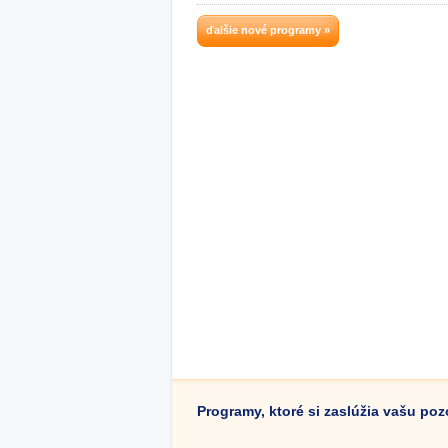
ďalšie nové programy »
Programy, ktoré si zaslúžia vašu po