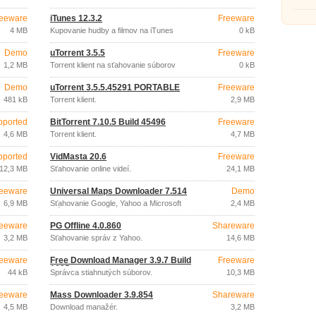
eeware
iTunes 12.3.2
Freeware
4 MB
Kupovanie hudby a filmov na iTunes
0 kB
Demo
uTorrent 3.5.5
Freeware
1,2 MB
Torrent klient na sťahovanie súborov
0 kB
Demo
uTorrent 3.5.5.45291 PORTABLE
Freeware
481 kB
Torrent klient.
2,9 MB
pported
BitTorrent 7.10.5 Build 45496
Freeware
4,6 MB
Torrent klient.
4,7 MB
pported
VidMasta 20.6
Freeware
12,3 MB
Sťahovanie online videí.
24,1 MB
eeware
Universal Maps Downloader 7.514
Demo
6,9 MB
Sťahovanie Google, Yahoo a Microsoft
2,4 MB
máp.
eeware
PG Offline 4.0.860
Shareware
3,2 MB
Sťahovanie správ z Yahoo.
14,6 MB
eeware
Free Download Manager 3.9.7 Build
Freeware
1625
44 kB
Správca stiahnutých súborov.
10,3 MB
eeware
Mass Downloader 3.9.854
Shareware
4,5 MB
Download manažér.
3,2 MB