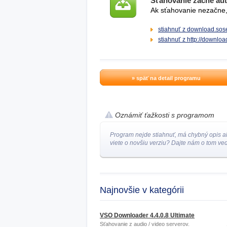
Sťahovanie začne au
Ak sťahovanie nezačne, 
stiahnuť z download.sose
stiahnuť z http://downl
» späť na detail programu
Oznámiť ťažkosti s programom
Program nejde stiahnuť, má chybný opis a
viete o novšiu verziu? Dajte nám o tom ved
Najnovšie v kategórii
VSO Downloader 4.4.0.8 Ultimate
Sťahovanie z audio / video serverov.