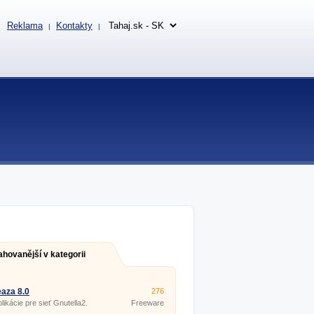
Reklama
Kontakty
|
|
ahovanější v kategorii
aza 8.0
276
likácie pre sieť Gnutella2.
Freeware