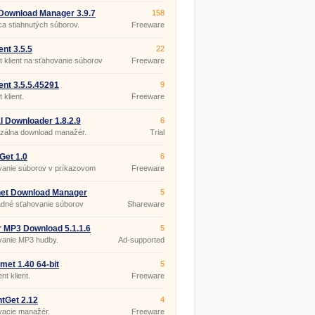
Download Manager 3.9.7
158
 1625
a stiahnutých súborov.
Freeware
ent 3.5.5
22
t klient na sťahovanie súborov
Freeware
ent 3.5.5.45291
9
TABLE
 klient.
Freeware
l Downloader 1.8.2.9
6
rzálna download manažér.
Trial
Get 1.0
6
vanie súborov v príkazovom
Freeware
.
net Download Manager
5
uild 5
dné sťahovanie súborov
Shareware
 MP3 Download 5.1.1.6
5
vanie MP3 hudby.
Ad-supported
met 1.40 64-bit
5
ent klient.
Freeware
ntGet 2.12
4
vacie manažér.
Freeware