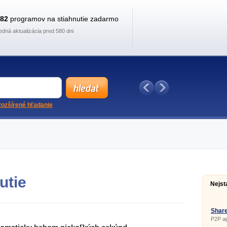
882
programov na stiahnutie zadarmo
edná aktualizácia pred 580 dni
ozšírené hľadanie
utie
Nejst
Share
P2P ap