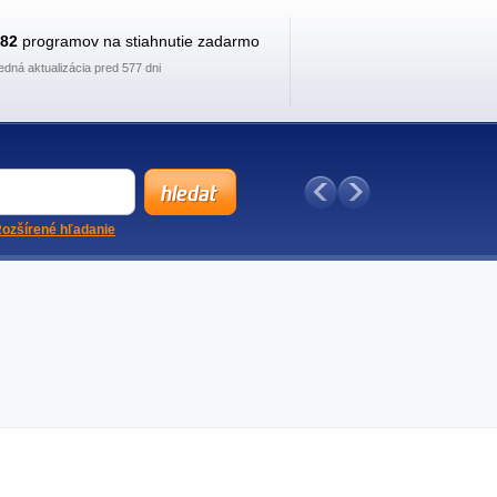
882
programov na stiahnutie zadarmo
edná aktualizácia pred 577 dni
ozšírené hľadanie