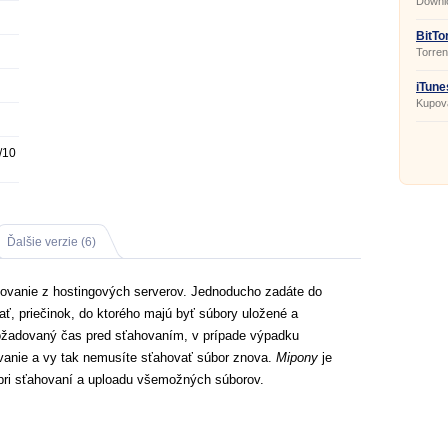
Downl
BitTo
Torrent
iTune
Kupova
/10
Ďalšie verzie (6)
ovanie z hostingových serverov. Jednoducho zadáte do
ať, priečinok, do ktorého majú byť súbory uložené a
ožadovaný čas pred sťahovaním, v prípade výpadku
vanie a vy tak nemusíte sťahovať súbor znova.
Mipony
je
ri sťahovaní a uploadu všemožných súborov.