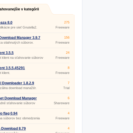
ahovanejšie v kategórii
aza 8.0
275
likácie pre sieť Gnutella2.
Freeware
Download Manager 3.9.7
156
 1625
a stiahnutých súborov.
Freeware
ent 3.5.5
24
t klient na sťahovanie súborov
Freeware
ent 3.5.5.45291
8
TABLE
 klient.
Freeware
l Downloader 1.8.2.9
7
rzálna download manažér.
Trial
net Download Manager
6
uild 5
dné sťahovanie súborov
Shareware
o flag 0.94
4
a súborov bez obmedzenia
Freeware
i.
 Download 8.79
4