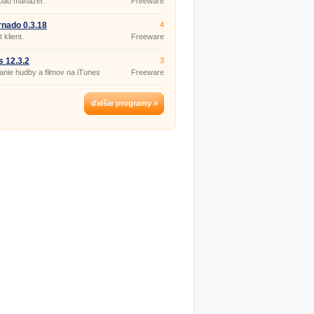
oad manažér.
Freeware
rnado 0.3.18
4
 klient.
Freeware
s 12.3.2
3
nie hudby a filmov na iTunes
Freeware
ďalšie programy »