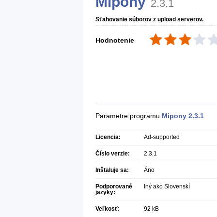
Mipony
2.3.1
Sťahovanie súborov z upload serverov.
Hodnotenie
Parametre programu
Mipony
2.3.1
Licencia:
Ad-supported
Číslo verzie:
2.3.1
Inštaluje sa:
Áno
Podporované
Iný ako Slovenskí
jazyky:
Veľkosť:
92 kB