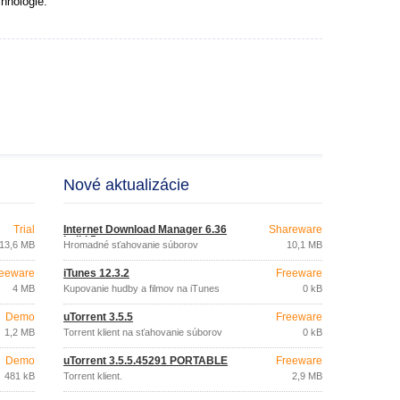
hnológie.
Nové aktualizácie
Trial
Internet Download Manager 6.36
Shareware
build 5
13,6 MB
Hromadné sťahovanie súborov
10,1 MB
eeware
iTunes 12.3.2
Freeware
4 MB
Kupovanie hudby a filmov na iTunes
0 kB
Demo
uTorrent 3.5.5
Freeware
1,2 MB
Torrent klient na sťahovanie súborov
0 kB
Demo
uTorrent 3.5.5.45291 PORTABLE
Freeware
481 kB
Torrent klient.
2,9 MB