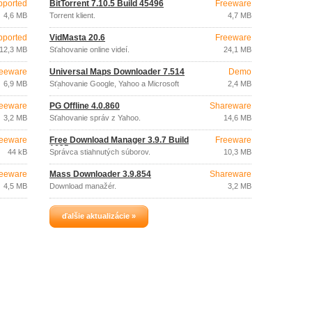
pported
BitTorrent 7.10.5 Build 45496
Freeware
4,6 MB
Torrent klient.
4,7 MB
pported
VidMasta 20.6
Freeware
12,3 MB
Sťahovanie online videí.
24,1 MB
eeware
Universal Maps Downloader 7.514
Demo
6,9 MB
Sťahovanie Google, Yahoo a Microsoft
2,4 MB
máp.
eeware
PG Offline 4.0.860
Shareware
3,2 MB
Sťahovanie správ z Yahoo.
14,6 MB
eeware
Free Download Manager 3.9.7 Build
Freeware
1625
44 kB
Správca stiahnutých súborov.
10,3 MB
eeware
Mass Downloader 3.9.854
Shareware
4,5 MB
Download manažér.
3,2 MB
ďalšie aktualizácie »