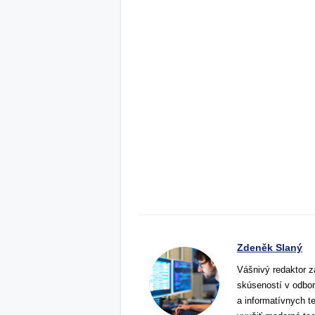
Zdeněk Slaný
Vášnivý redaktor z
skúseností v odbor
a informatívnych t