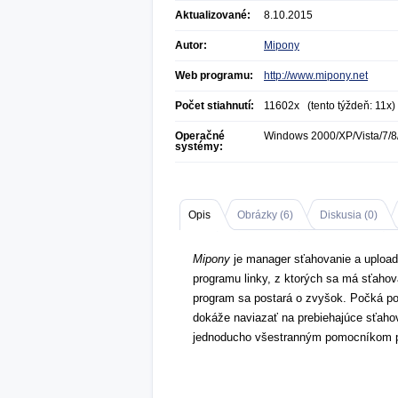
Aktualizované:
8.10.2015
Autor:
Mipony
Web programu:
http://www.mipony.net
Počet stiahnutí:
11602x (tento týždeň: 11x)
Operačné
Windows 2000/XP/Vista/7/8
systémy:
Opis
Obrázky (
6
)
Diskusia (
0
)
Mipony
je manager sťahovanie a upload
programu linky, z ktorých sa má sťahov
program sa postará o zvyšok. Počká p
dokáže naviazať na prebiehajúce sťaho
jednoducho všestranným pomocníkom p