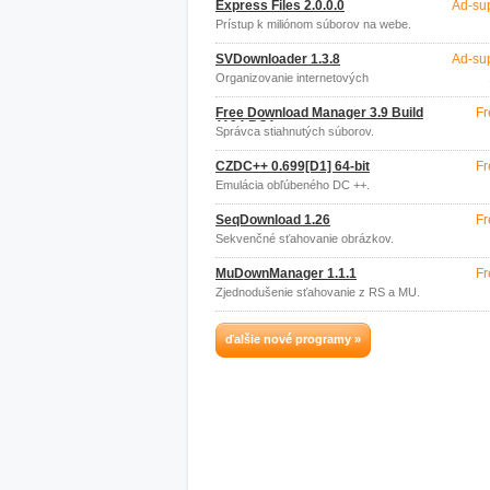
Express Files 2.0.0.0
Ad-su
Prístup k miliónom súborov na webe.
SVDownloader 1.3.8
Ad-su
Organizovanie internetových
downloadov.
Free Download Manager 3.9 Build
Fr
1194 RC1
Správca stiahnutých súborov.
CZDC++ 0.699[D1] 64-bit
Fr
Emulácia obľúbeného DC ++.
SeqDownload 1.26
Fr
Sekvenčné sťahovanie obrázkov.
MuDownManager 1.1.1
Fr
Zjednodušenie sťahovanie z RS a MU.
ďalšie nové programy »