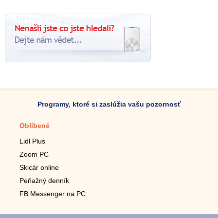
Programy, ktoré si zaslúžia vašu pozornosť
Oblíbené
Mobilné aplikácie
Lidl Plus
Krokomer do mobilu
Zoom PC
Lupa do mobilu
Skicár online
Diaľkový TV ovládač
Peňažný denník
Živé tapety do mobilu
FB Messenger na PC
Mariáš do mobilu