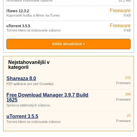
Hromadné sťahovanie súborov
10,1 MB
build 5
Freeware
iTunes 12.3.2
Kupovanie hudby a filmov na iTunes
0 kB
Freeware
uTorrent 3.5.5
Torrent klient na sťahovanie súborov
0 kB
ďalšie aktualizácie »
Nejstahovanější v
kategorii
Shareaza 8.0
275
Freeware
P2P aplikácie pre sieť Gnutella2.
Free Download Manager 3.9.7 Build
158
1625
Freeware
Správca stiahnutých súborov.
uTorrent 3.5.5
22
Freeware
Torrent klient na sťahovanie súborov