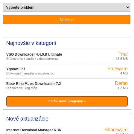
Najnovšie v kategórii
Trial
VSO Downloader 4.4.0.8 Ultimate
Sťahovanie z audio / video serverov.
13,6 MB
Freeware
Ygoow 0.6f
Download manažér s možnosťou
4 MB
viacerých účtov.
Demo
Easy Bing Maps Downloader 7.2
Sťahovanie Bing máp.
1,2 MB
ďalšie nové programy »
Nové aktualizácie
Shareware
Internet Download Manager 6.36