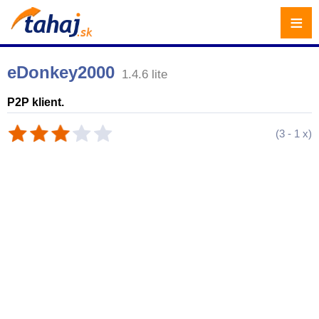
≡
eDonkey2000
1.4.6 lite
P2P klient.
(
3
-
1
x)