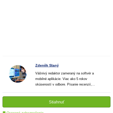
Zdeněk Slaný
Vášnivý redaktor zameraný na softvér a
mobilné aplikácie. Viac ako 5 rokov
skúseností v odbore. Písanie recenzií,
návodov a noviniek. Tvorca jasných a
informatívnych textov, ktoré pomáhajú
čitateľom lepšie porozumieť a využiť moderné
Stiahnuť
technológie.
🛡 Overené zabezpečenie