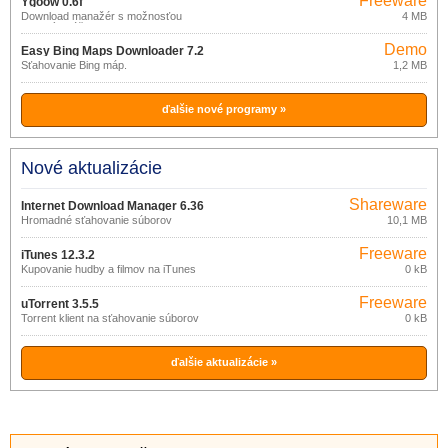
Freeware
Ygoow 0.6f
Download manažér s možnosťou
4 MB
viacerých účtov.
Demo
Easy Bing Maps Downloader 7.2
Sťahovanie Bing máp.
1,2 MB
ďalšie nové programy »
Nové aktualizácie
Shareware
Internet Download Manager 6.36
Hromadné sťahovanie súborov
10,1 MB
build 5
Freeware
iTunes 12.3.2
Kupovanie hudby a filmov na iTunes
0 kB
Freeware
uTorrent 3.5.5
Torrent klient na sťahovanie súborov
0 kB
ďalšie aktualizácie »