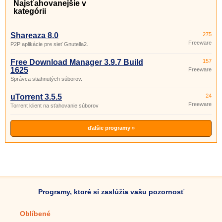
Najsťahovanejšie v
kategórii
Shareaza 8.0
275
Freeware
P2P aplikácie pre sieť Gnutella2.
Free Download Manager 3.9.7 Build
157
1625
Freeware
Správca stiahnutých súborov.
uTorrent 3.5.5
24
Freeware
Torrent klient na sťahovanie súborov
ďalšie programy »
Programy, ktoré si zaslúžia vašu pozornosť
Oblíbené
Mobilné aplikácie