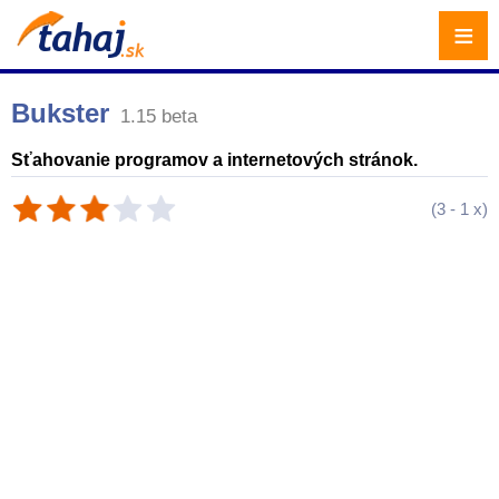
≡
Bukster
1.15 beta
Sťahovanie programov a internetových stránok.
(
3
-
1
x)