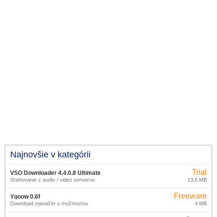
Najnovšie v kategórii
Trial
VSO Downloader 4.4.0.8 Ultimate
Sťahovanie z audio / video serverov.
13,6 MB
Freeware
Ygoow 0.6f
Download manažér s možnosťou
4 MB
viacerých účtov.