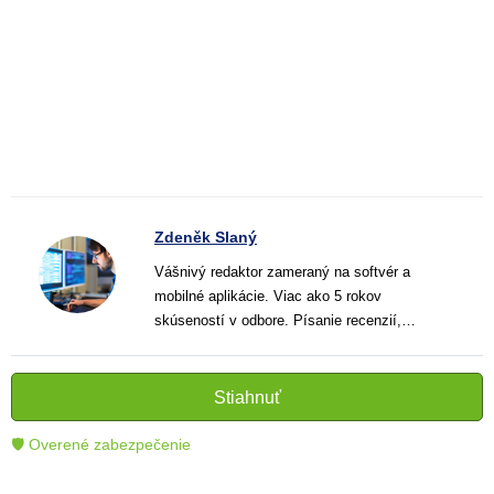
Zdeněk Slaný
Vášnivý redaktor zameraný na softvér a
mobilné aplikácie. Viac ako 5 rokov
skúseností v odbore. Písanie recenzií,
návodov a noviniek. Tvorca jasných a
informatívnych textov, ktoré pomáhajú
čitateľom lepšie porozumieť a využiť moderné
Stiahnuť
technológie.
🛡 Overené zabezpečenie