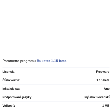
Parametre programu
Bukster
1.15 beta
Licencia:
Freeware
Číslo verzie:
1.15 beta
Inštaluje sa:
Áno
Podporované jazyky:
Iný ako Slovenskí
Veľkosť:
1 MB