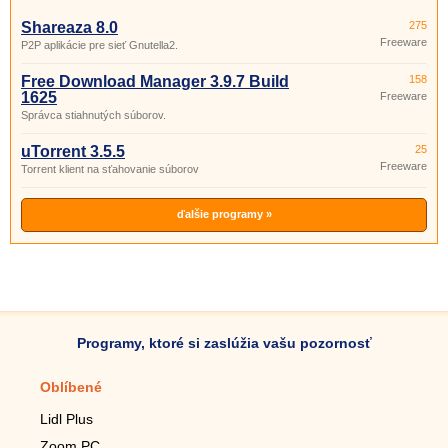
Shareaza 8.0
275
Freeware
P2P aplikácie pre sieť Gnutella2.
Free Download Manager 3.9.7 Build
158
1625
Freeware
Správca stiahnutých súborov.
uTorrent 3.5.5
25
Freeware
Torrent klient na sťahovanie súborov
ďalšie programy »
Programy, ktoré si zaslúžia vašu pozornosť
Oblíbené
Mobilné aplikácie
Lidl Plus
Krokomer do mobilu
Zoom PC
Lupa do mobilu