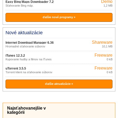
Demo
Easy Bing Maps Downloader 7.2
Sťahovanie Bing máp.
1,2 MB
ďalšie nové programy »
Nové aktualizácie
Shareware
Internet Download Manager 6.36
Hromadné sťahovanie súborov
10,1 MB
build 5
Freeware
iTunes 12.3.2
Kupovanie hudby a filmov na iTunes
0 kB
Freeware
uTorrent 3.5.5
Torrent klient na sťahovanie súborov
0 kB
ďalšie aktualizácie »
Najsťahovanejšie v
kategórii