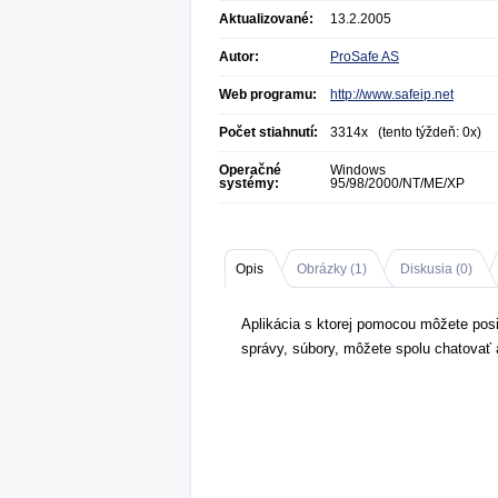
Aktualizované:
13.2.2005
Autor:
ProSafe AS
Web programu:
http://www.safeip.net
Počet stiahnutí:
3314x (tento týždeň: 0x)
Operačné
Windows
systémy:
95/98/2000/NT/ME/XP
Opis
Obrázky (
1
)
Diskusia (
0
)
Aplikácia s ktorej pomocou môžete posi
správy, súbory, môžete spolu chatovať a