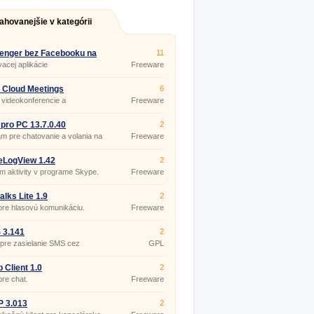
ahovanejšie v kategórii
enger bez Facebooku na
11
acej aplikácie
Freeware
 Cloud Meetings
6
7397.0120
 videokonferencie a
Freeware
anie
 pro PC 13.7.0.40
2
m pre chatovanie a volania na
Freeware
op
eLogView 1.42
2
 aktivity v programe Skype.
Freeware
alks Lite 1.9
2
 pre hlasovú komunikáciu.
Freeware
 3.141
2
 pre zasielanie SMS cez
GPL
b Client 1.0
2
pre chat.
Freeware
P 3.013
2