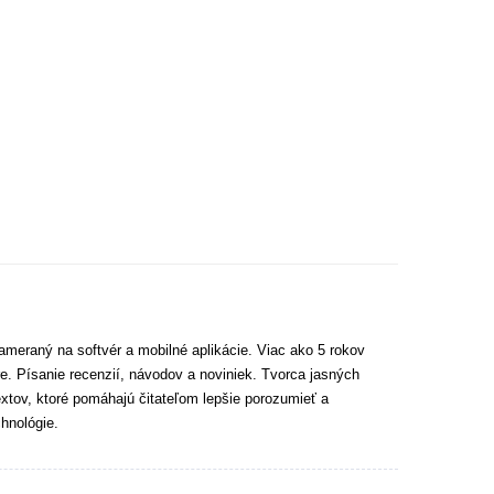
ameraný na softvér a mobilné aplikácie. Viac ako 5 rokov
e. Písanie recenzií, návodov a noviniek. Tvorca jasných
extov, ktoré pomáhajú čitateľom lepšie porozumieť a
hnológie.