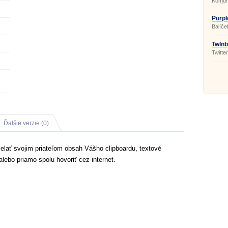
Komuni
využiti
Purpl
Balíče
TwInb
Twitte
Ďalšie verzie (0)
elať svojim priateľom obsah Vášho clipboardu, textové
lebo priamo spolu hovoriť cez internet.