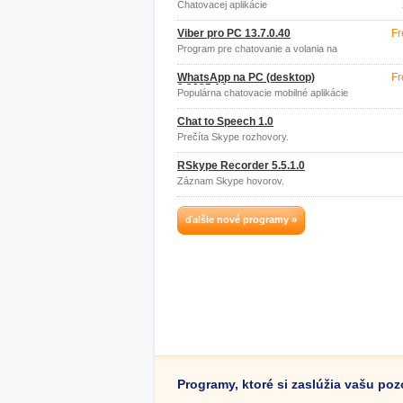
Chatovacej aplikácie
Viber pro PC 13.7.0.40
Fr
Program pre chatovanie a volania na
desktop
WhatsApp na PC (desktop)
Fr
2.2035.14
Populárna chatovacie mobilné aplikácie
vo verzii na PC
Chat to Speech 1.0
Prečíta Skype rozhovory.
RSkype Recorder 5.5.1.0
Záznam Skype hovorov.
ďalšie nové programy »
Programy, ktoré si zaslúžia vašu po