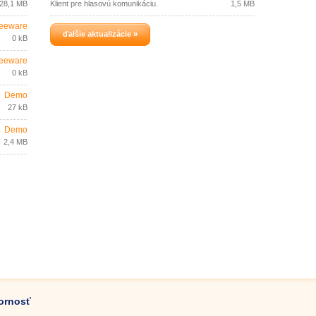
28,1 MB
Klient pre hlasovú komunikáciu.
1,5 MB
eeware
ďalšie aktualizácie »
0 kB
eeware
0 kB
Demo
27 kB
Demo
2,4 MB
zornosť