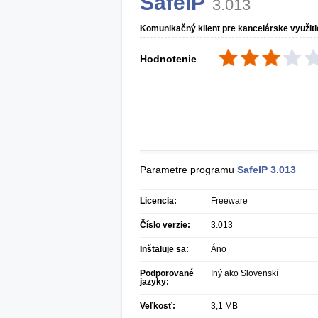
SafeIP
3.013
Komunikačný klient pre kancelárske využiti
Hodnotenie
Parametre programu
SafeIP
3.013
Licencia:
Freeware
Číslo verzie:
3.013
Inštaluje sa:
Áno
Podporované
Iný ako Slovenskí
jazyky:
Veľkosť:
3,1 MB